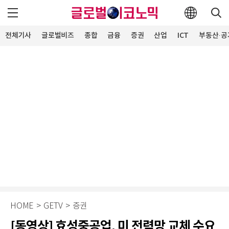
전체기사
글로벌비즈
종합
금융
증권
산업
ICT
부동산·공
HOME
>
GETV
>
증권
[동영상] 효성중공업, 미 전력망 교체 수요