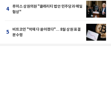
루미스 상원의원 "클래리티 법안 민주당과 매일
4
협상"
비트코인 "악재 다 쏟아졌다"… 8월 상원 표결
5
분수령