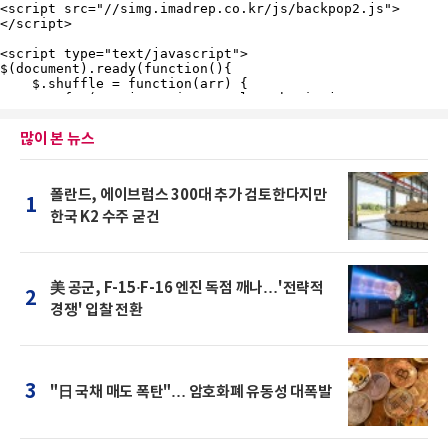
많이 본 뉴스
폴란드, 에이브럼스 300대 추가 검토한다지만
1
한국 K2 수주 굳건
美 공군, F-15·F-16 엔진 독점 깨나…'전략적
2
경쟁' 입찰 전환
3
"日 국채 매도 폭탄"… 암호화폐 유동성 대폭발