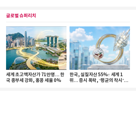
글로벌 슈퍼리치
세계 초고액자산가 71만명… 한
한국, 실질자산 55%↑ 세계 1
국 종부세 강화, 홍콩 세율 0%
위… 증시 폭락, ‘평균의 착시’와
부의 유동성 위기