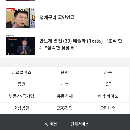
청개구리 국민연금
반도체 열전 (30) 테슬라 (Tesla) 구조적 한
계 "심각한 성장통"
글로벌비즈
종합
금융
증권
산업
ICT
부동산·공기업
유통경제
제약∙바이오
소상공인
ESG경영
오피니언
PC 버전
전체서비스