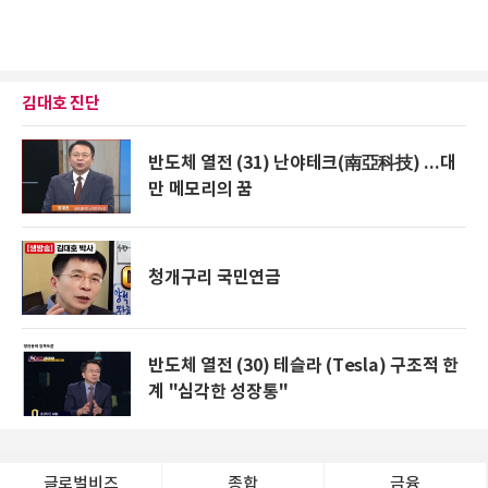
김대호 진단
반도체 열전 (31) 난야테크(南亞科技) ...대
만 메모리의 꿈
청개구리 국민연금
반도체 열전 (30) 테슬라 (Tesla) 구조적 한
계 "심각한 성장통"
글로벌비즈
종합
금융