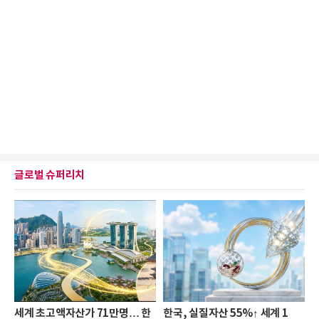
글로벌 슈퍼리치
세계 초고액자산가 71만명… 한
한국, 실질자산 55%↑ 세계 1