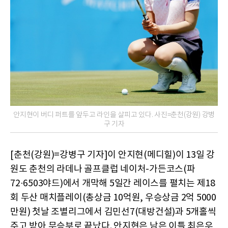
안지현이 버디 퍼트를 앞두고 라인을 살피고 있다. 사진=춘천(강원) 강병
구 기자
[춘천(강원)=강병구 기자]이 안지현(메디힐)이 13일 강
원도 춘천의 라데나 골프클럽 네이처-가든코스(파
72·6503야드)에서 개막해 5일간 레이스를 펼치는 제18
회 두산 매치플레이(총상금 10억원, 우승상금 2억 5000
만원) 첫날 조별리그에서 김민선7(대방건설)과 5개홀씩
주고 받아 무승부로 끝났다. 안지현은 남은 이틀 최은우