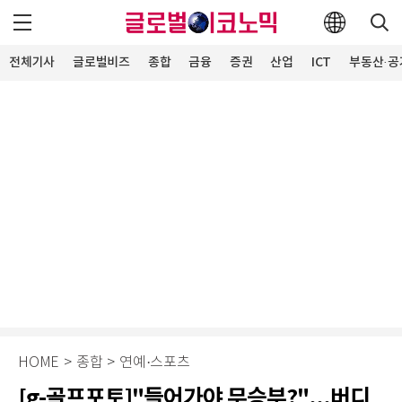
전체기사
글로벌비즈
종합
금융
증권
산업
ICT
부동산·공
HOME
>
종합
>
연예·스포츠
[g-골프포토]"들어가야 무승부?"...버디