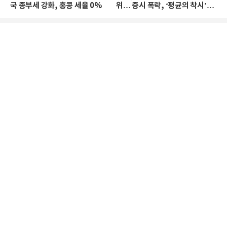
국 종부세 강화, 홍콩 세율 0%
위… 증시 폭락, ‘평균의 착시’와
부의 유동성 위기