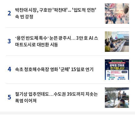
박찬대 시장, 구호만 '꽉찬대'... '압도적 인천'
2
속 빈 강정
‘용인 반도체 특수’ 눈뜬 광주시… 3만 호 AI 스
3
마트도시로 대전환 시동
4
속초 청호해수욕장 영화 '군체' 15일로 연기
절기상 입추인데도…수도권 39도까지 치솟는
5
폭염 이어져