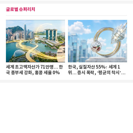
글로벌 슈퍼리치
세계 초고액자산가 71만명… 한
한국, 실질자산 55%↑ 세계 1
국 종부세 강화, 홍콩 세율 0%
위… 증시 폭락, ‘평균의 착시’와
부의 유동성 위기