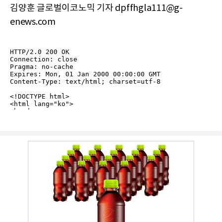
김양훈 글로벌이코노믹 기자 dpffhgla111@g-
enews.com