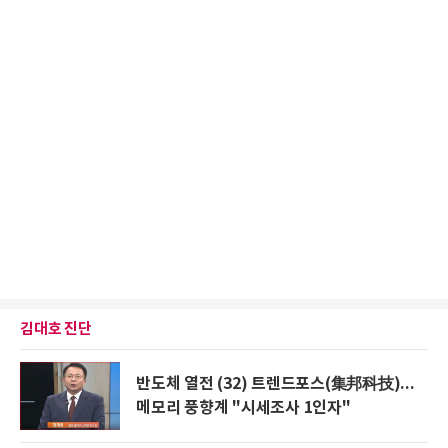
김대호 진단
반도체 열전 (32) 트렌드포스(集邦科技)...
메모리 풍향계 "시세조사 1인자"