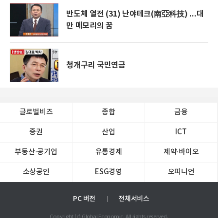
반도체 열전 (31) 난야테크(南亞科技) ...대
만 메모리의 꿈
청개구리 국민연금
글로벌비즈
종합
금융
증권
산업
ICT
부동산·공기업
유통경제
제약∙바이오
소상공인
ESG경영
오피니언
PC 버전
전체서비스
Copyright (c) Global Economic. All rights reserved.