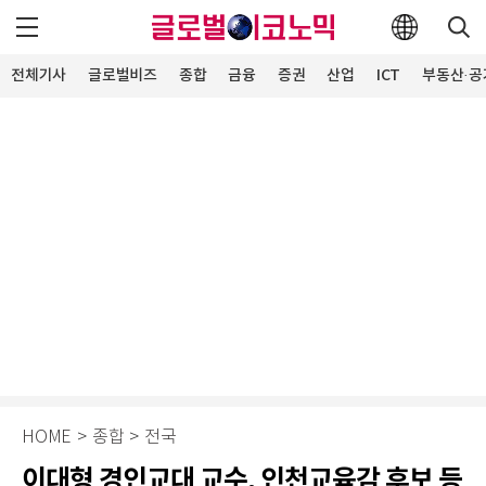
전체기사
글로벌비즈
종합
금융
증권
산업
ICT
부동산·공
HOME
>
종합
>
전국
이대형 경인교대 교수, 인천교육감 후보 등