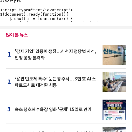
많이 본 뉴스
'강제 가입' 입증이 쟁점…신천지 정당법 사건,
1
법정 공방 본격화
‘용인 반도체 특수’ 눈뜬 광주시… 3만 호 AI 스
2
마트도시로 대전환 시동
3
속초 청호해수욕장 영화 '군체' 15일로 연기