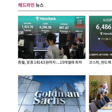
헤드라인
뉴스
환율, 장중 1414.5원까지↓...10개월래 최저
코스피, 반도체 