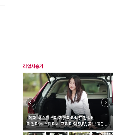
리얼시승기
… “여성·
"에어 서스펜션이 기본이라니!" 갓성비
"디자인 대
미쳤다는 스웨디시 프리미엄 SUV, 볼보 'XC60
크로스오버
B5 울트라'