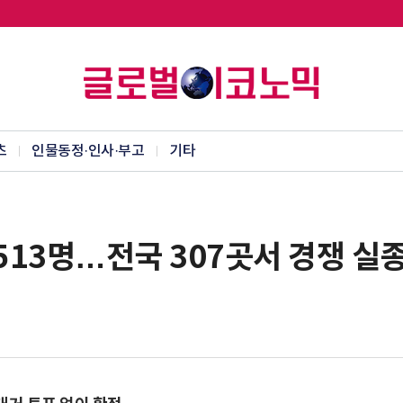
츠
인물동정·인사·부고
기타
 513명…전국 307곳서 경쟁 실