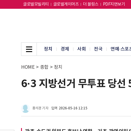
글로벌모빌리티
글로벌게이머즈
더 블링스
PDF지면보기
정치
경제
사회
전국
연예·스포
HOME
>
종합
>
정치
6·3 지방선거 무투표 당선
홍석경 기자
입력
2026-05-16 12:15