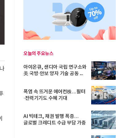
오늘의 주요뉴스
아이온큐, 샌디아 국립 연구소와
마나
美 국방·안보 양자 기술 공동 ...
폭염 속 뜨거운 에어컨株…필터
투
·전력기기도 수혜 기대
AI 빅테크, 채권 발행 폭증…
이
글로벌 크레디트 수급 부담 가중