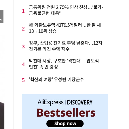
금통위원 전원 2.75% 인상 찬성…“물가·
1
금융불균형 대응”
韓 외환보유액 4279.5억달러…한 달 새
2
13→10위 상승
정부, 산업용 전기료 부담 낮춘다…12차
3
전기본 의견 수렴 착수
박찬대 시장, 구호만 '꽉찬대'... '압도적
4
인천' 속 빈 강정
5
'혁신의 여왕' 우성빈 기장군수