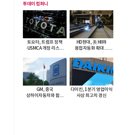
투데이 컴퍼니
토요타, 트럼프 정책
HD현대, 美 HII와
·USMCA 개정 리스크
용접자동화 확대…
직면
미시시피 조선소에 전격
도입
GM, 중국
다이킨, 1분기 영업이익
상하이자동차와 합작
사상 최고치 경신
20년 연장…
2047년까지 파트너십
지속