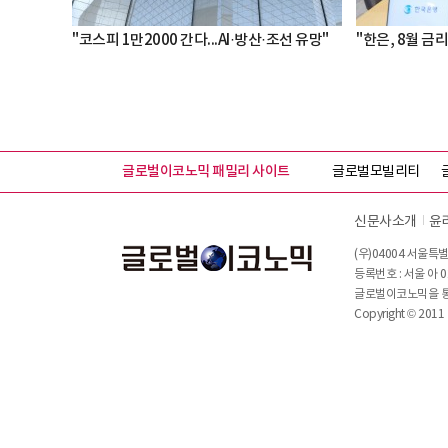
"코스피 1만2000 간다...AI·방산·조선 유망"
"한은, 8월 금리
글로벌이코노믹 패밀리 사이트
글로벌모빌리티
신문사소개
윤
(우)04004 서울특별
등록번호 : 서울 아 0
글로벌이코노믹을 통해
Copyright © 2011 