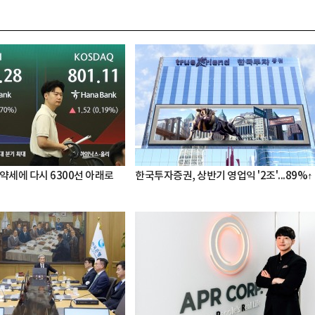
약세에 다시 6300선 아래로
한국투자증권, 상반기 영업익 '2조'...89%↑