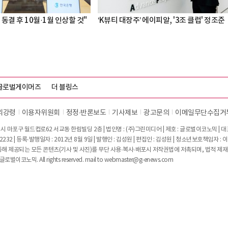
 동결 후 10월·1월 인상할 것"
‘K뷰티 대장주’ 에이피알, '3조 클럽' 정조준
글로벌게이머즈
더 블링스
리강령
이용자위원회
정정∙반론보도
기사제보
광고문의
이메일무단수집거
시 마포구 월드컵로62 서교동 한림빌딩 2층 | 법인명 : (주)그린미디어 | 제호 : 글로벌이코노믹 | 대표전
2232 | 등록·발행일자 : 2012년 8월 9일 | 발행인 : 김성원 | 편집인 : 김성원 | 청소년보호책임자 : 
 제공되는 모든 콘텐츠(기사 및 사진)를 무단 사용·복사·배포시 저작권법에 저촉되며, 법적 제재
글로벌이코노믹. All rights reserved. mail to
webmaster@g-enews.com