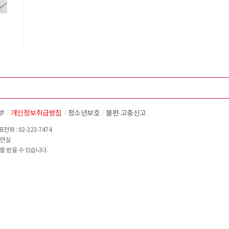
부
개인정보취급방침
청소년보호
불편∙고충신고
화 : 02-323-7474
이연실
를 받을 수 있습니다.