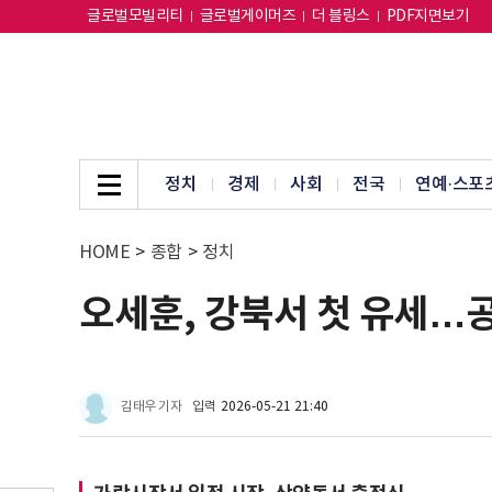
글로벌모빌리티
글로벌게이머즈
더 블링스
PDF지면보기
정치
경제
사회
전국
연예·스포
HOME
>
종합
>
정치
오세훈, 강북서 첫 유세…
김태우 기자
입력
2026-05-21 21:40