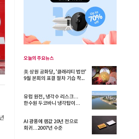
오늘의 주요뉴스
美 상원 공화당, '클래리티 법안'
9월 본회의 표결 절차 기습 착...
유럽 원전, 냉각수 리스크…
한수원 두코바니 냉각탑이
시험대
유년
AI 광풍에 램값 20년 전으로
회귀…2007년 수준