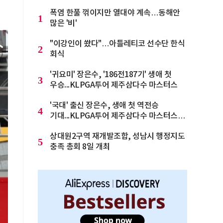
폭염 한풀 꺾이지만 열대야 계속…동해안
1
많은 '비'
"이강인이 쐈다"…아틀레티코 선수단 한식
2
회식
'귀요미' 장은수, '186전187기' 생애 첫
3
우승...KLPGA투어 제주삼다수 마스터스
'국대' 출신 장은수, 생애 첫 역전승
4
기대...KLPGA투어 제주삼다수 마스터스
1타차 공동 2위
상대원2구역 재개발조합, 성남시 행정지도
5
충족 총회 8일 개최