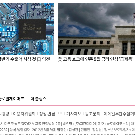
상반기 수출액 사상 첫 日 역전
美 고용 쇼크에 연준 9월 금리 인상 '급제동'
글로벌게이머즈
더 블링스
리강령
이용자위원회
정정∙반론보도
기사제보
광고문의
이메일무단수집거
시 마포구 월드컵로62 서교동 한림빌딩 2층 | 법인명 : (주)그린미디어 | 제호 : 글로벌이코노믹 | 대표전
2232 | 등록·발행일자 : 2012년 8월 9일 | 발행인 : 김성원 | 편집인 : 김성원 | 청소년보호책임자 : 