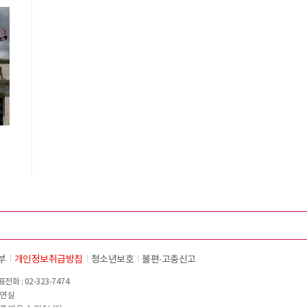
부
개인정보취급방침
청소년보호
불편∙고충신고
화 : 02-323-7474
이연실