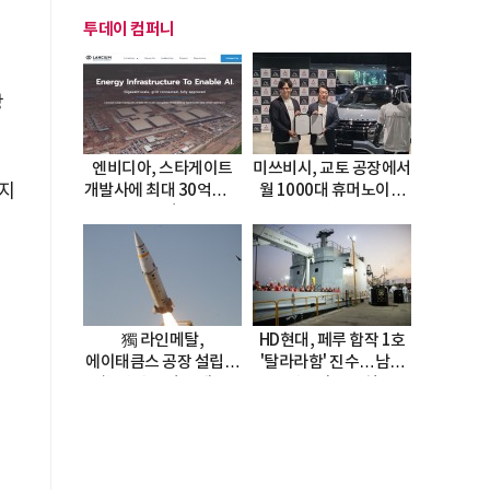
투데이 컴퍼니
당
엔비디아, 스타게이트
미쓰비시, 교토 공장에서
시지
개발사에 최대 30억달러
월 1000대 휴머노이드
투자
양산
獨 라인메탈,
HD현대, 페루 합작 1호
에이태큼스 공장 설립…
'탈라라함' 진수…남미
美 탄약고 기갈 해소
방산거점 결실
한계