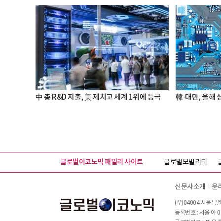
中 총 R&D 지출, 美 제치고 세계 1위에 등극
韓·대만, 올해 
글로벌이코노믹 패밀리 사이트
글로벌모빌리티
신문사소개
윤
(우)04004 서울특별
등록번호 : 서울 아 0