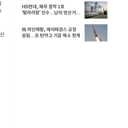
세
HD현대, 페루 합작 1호
주
'탈라라함' 진수…남미 방산거점
결실
獨 라인메탈, 에이태큼스 공장
성신
설립…美 탄약고 기갈 해소 한계