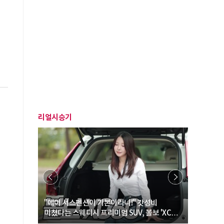
리얼시승기
… “여성·
"에어 서스펜션이 기본이라니!" 갓성비
"디자인 대
미쳤다는 스웨디시 프리미엄 SUV, 볼보 'XC60
크로스오버
B5 울트라'