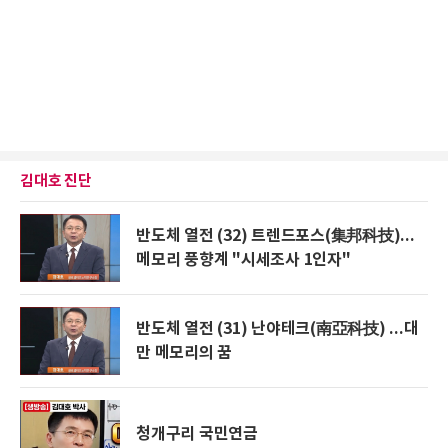
김대호 진단
반도체 열전 (32) 트렌드포스(集邦科技)...
메모리 풍향계 "시세조사 1인자"
반도체 열전 (31) 난야테크(南亞科技) ...대
만 메모리의 꿈
청개구리 국민연금