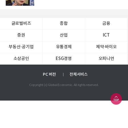
글로벌비즈
종합
금융
증권
산업
ICT
부동산·공기업
유통경제
제약∙바이오
소상공인
ESG경영
오피니언
PC 버전
전체서비스
Copyright (c) Global Economic. All rights reserved.