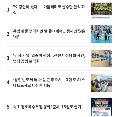
"이강인이 쐈다"…아틀레티코 선수단 한식 회
1
식
폭염 한풀 꺾이지만 열대야 계속…동해안 많은
2
'비'
'강제 가입' 입증이 쟁점…신천지 정당법 사건,
3
법정 공방 본격화
‘용인 반도체 특수’ 눈뜬 광주시… 3만 호 AI 스
4
마트도시로 대전환 시동
5
속초 청호해수욕장 영화 '군체' 15일로 연기