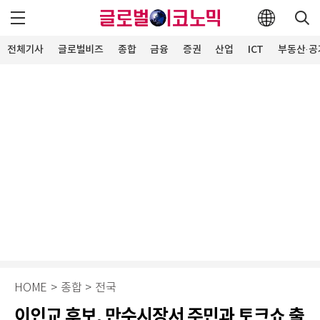
전체기사
글로벌비즈
종합
금융
증권
산업
ICT
부동산·공
HOME
>
종합
>
전국
이인교 후보, 만수시장서 주민과 토크쇼 출