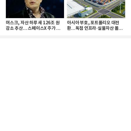
머스크, 자산 하루 새 126조 원
아시아 부호, 포트폴리오 대전
감소 추산… 스페이스X 주가 하
환…독점 인프라·실물자산 몰린
락 때문
다