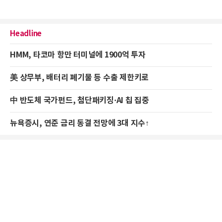
Headline
HMM, 타코마 항만 터미널에 1900억 투자
美 상무부, 배터리 폐기물 등 수출 제한키로
中 반도체 국가펀드, 첨단패키징·AI 칩 집중
뉴욕증시, 연준 금리 동결 전망에 3대 지수↑