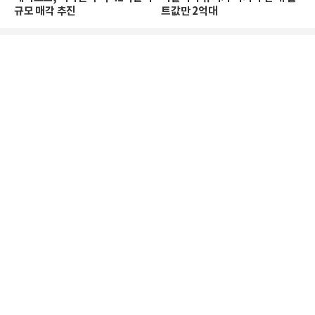
규모 매각 추진
트값만 2억대