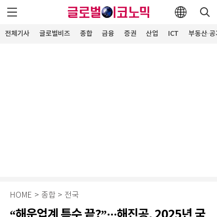
전체기사
글로벌비즈
종합
금융
증권
산업
ICT
부동산·공
HOME
>
종합
>
전국
“해운업계 특수 끝?”···해진공, 2025년 국