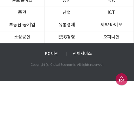
글로벌비즈
종합
금융
증권
산업
ICT
부동산·공기업
유통경제
제약∙바이오
소상공인
ESG경영
오피니언
PC 버전
전체서비스
Copyright (c) Global Economic. All rights reserved.