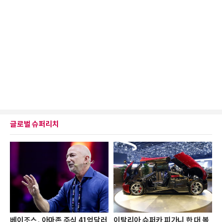
글로벌 슈퍼리치
베이조스, 아마존 주식 41억달러
이탈리아 슈퍼카 피가니 한 대 볼