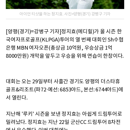
아이언 티샷을 하는 정지효. 사진=양평(경기) 강병구 기자
[양평(경기)=강병구 기자]정지효(메디힐)가 올 시즌 한
국여자프로골프(KLPGA)투어의 열 번째 대회인 Sh수협
은행 MBN 여자오픈(총상금 10억원, 우승상금 1억
8000만원) 개막을 앞두고 우승을 위해 연습이 한창이다.
대회는 오는 29일부터 사흘간 경기도 양평의 더스타휴
골프&리조트(파72·예선: 6853야드, 본선: 6744야드)에
서 열린다.
지난해 '루키' 시즌을 보낸 정지효는 아쉽게 드림투어로
밀려났다. 정지효는 지난 22일 군산CC 드림투어 8차전