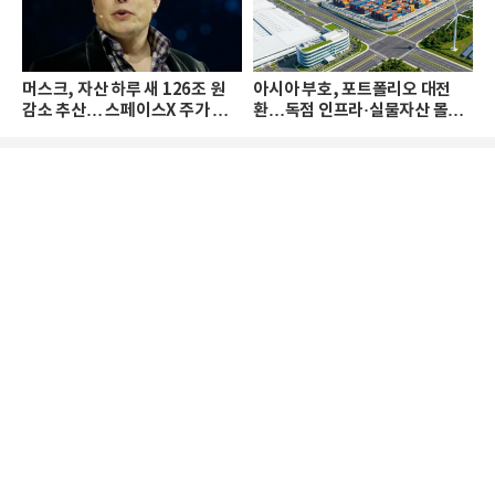
머스크, 자산 하루 새 126조 원
아시아 부호, 포트폴리오 대전
감소 추산… 스페이스X 주가 하
환…독점 인프라·실물자산 몰린
락 때문
다