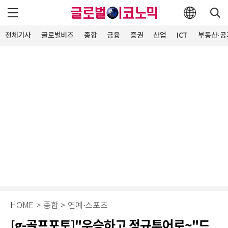
전체기사
글로벌비즈
종합
금융
증권
산업
ICT
부동산·공
HOME
>
종합
>
연예·스포츠
[g-골프포토]"우승하고 정규투어로~"드