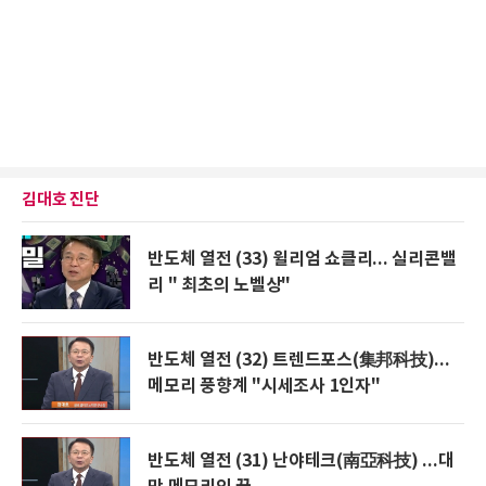
김대호 진단
반도체 열전 (33) 윌리엄 쇼클리... 실리콘밸
리 " 최초의 노벨상"
반도체 열전 (32) 트렌드포스(集邦科技)...
메모리 풍향계 "시세조사 1인자"
반도체 열전 (31) 난야테크(南亞科技) ...대