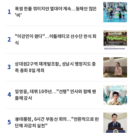
폭염 한풀 꺾이지만 열대야 계속…동해안 많은
1
'비'
"이강인이 쐈다"…아틀레티코 선수단 한식 회
2
식
상대원2구역 재개발조합, 성남시 행정지도 충
3
족 총회 8일 개최
임영웅, 데뷔 10주년…"건행" 인사와 함께 팬
4
들에 감사
李대통령, 6시간 부동산 회의…"전환적으로 판
5
단해 과감히 실천"