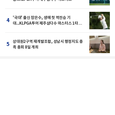
'국대' 출신 장은수, 생애 첫 역전승 기
4
대...KLPGA투어 제주삼다수 마스터스 1타차
공동 2위
상대원2구역 재개발조합, 성남시 행정지도 충
5
족 총회 8일 개최