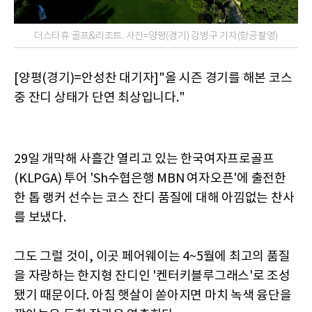
더스타휴 골프&리조트. 사진=양평(경기) 강병구 기자(항공촬영)
[양평(경기)=안성찬 대기자]"올 시즌 경기를 해본 코스
중 잔디 상태가 단연 최상입니다."
29일 개막해 사흘간 열리고 있는 한국여자프로골프
(KLPGA) 투어 'Sh수협은행 MBN 여자오픈'에 출전한
한 톱 랭커 선수는 코스 잔디 품질에 대해 아낌없는 찬사
를 보냈다.
그도 그럴 것이, 이곳 페어웨이는 4~5월에 최고의 품질
을 자랑하는 한지형 잔디인 '켄터키블루그래스'로 조성
됐기 때문이다. 아침 햇살이 쏟아지면 마치 녹색 융단을