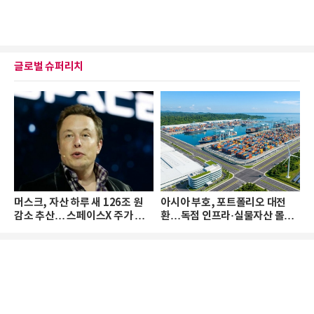
글로벌 슈퍼리치
머스크, 자산 하루 새 126조 원
아시아 부호, 포트폴리오 대전
감소 추산… 스페이스X 주가 하
환…독점 인프라·실물자산 몰린
락 때문
다