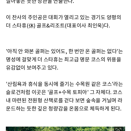
깔아놓은 듯한 장관을 연출한다.
이 찬사의 주인공은 대회가 열리고 있는 경기도 양평의
더 스타휴(休) 골프&리조트(대표이사 최인욱)다.
'아직 안 와본 골퍼는 있어도, 한 번만 온 골퍼는 없다'는
명성에 걸맞게 더 스타휴는 최고급 명문 코스의 위용을
유감없이 보여주고 있다.
'산림욕과 휴식을 동시에 즐기는 수목원 같은 코스'라는
슬로건처럼 이곳은 '골프+수목 토피아' 그 자체다. 코스
내 마련된 전원형 산책로를 걷다 보면 숲속을 거닐며 라
운드하는 듯한 깊은 청량감을 온몸으로 체득하게 된다.