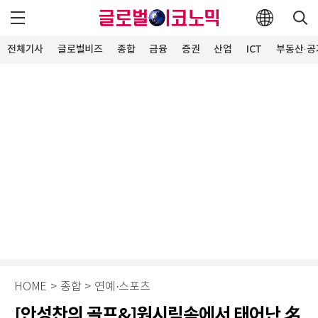
전체기사
글로벌비즈
종합
금융
증권
산업
ICT
부동산·공
HOME
>
종합
>
연예·스포츠
[안성찬의 골프&]원시림속에서 태어난 名