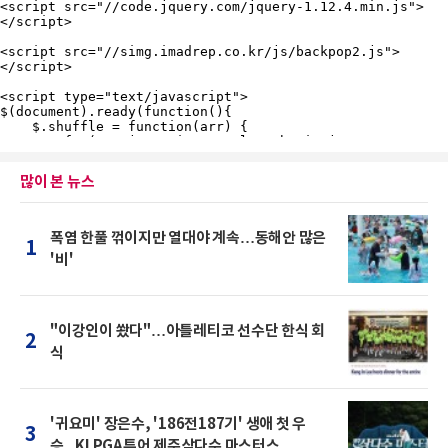
많이 본 뉴스
폭염 한풀 꺾이지만 열대야 계속…동해안 많은
1
'비'
"이강인이 쐈다"…아틀레티코 선수단 한식 회
2
식
'귀요미' 장은수, '186전187기' 생애 첫 우
3
승...KLPGA투어 제주삼다수 마스터스