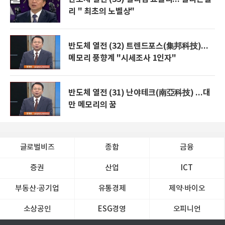
리 " 최초의 노벨상"
반도체 열전 (32) 트렌드포스(集邦科技)...
메모리 풍향계 "시세조사 1인자"
반도체 열전 (31) 난야테크(南亞科技) ...대
만 메모리의 꿈
글로벌비즈
종합
금융
증권
산업
ICT
부동산·공기업
유통경제
제약∙바이오
소상공인
ESG경영
오피니언