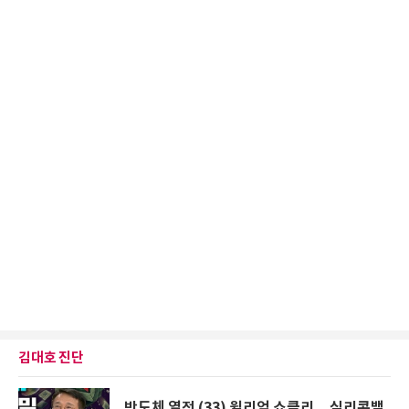
김대호 진단
반도체 열전 (33) 윌리엄 쇼클리... 실리콘밸