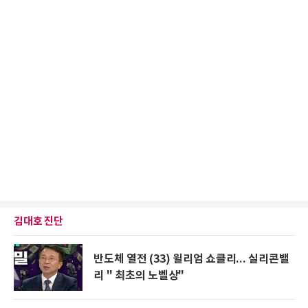
김대호 진단
반도체 열전 (33) 윌리엄 쇼클리... 실리콘밸
리 " 최초의 노벨상"