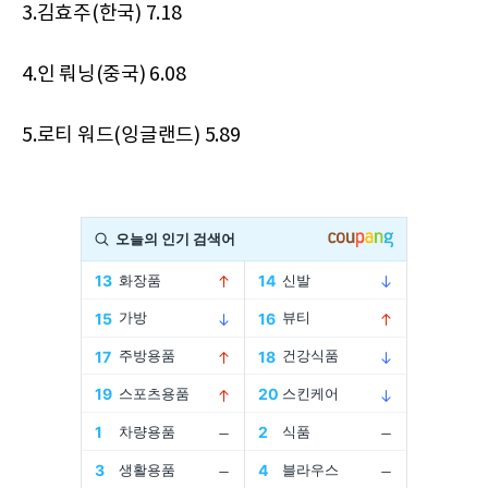
3.김효주(한국) 7.18
4.인 뤄닝(중국) 6.08
5.로티 워드(잉글랜드) 5.89