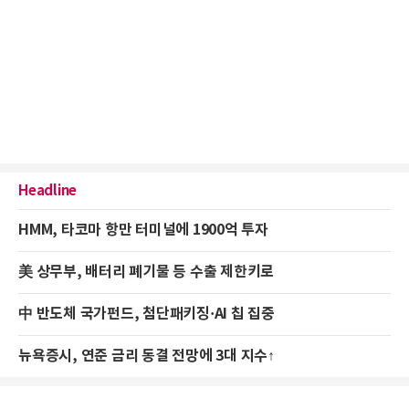
Headline
HMM, 타코마 항만 터미널에 1900억 투자
美 상무부, 배터리 폐기물 등 수출 제한키로
中 반도체 국가펀드, 첨단패키징·AI 칩 집중
뉴욕증시, 연준 금리 동결 전망에 3대 지수↑