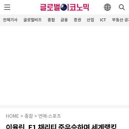
전체기사
글로벌비즈
종합
금융
증권
산업
ICT
부동산·공
HOME
>
종합
>
연예·스포츠
이율린, E1 채리티 준우승하며 세계랭킹