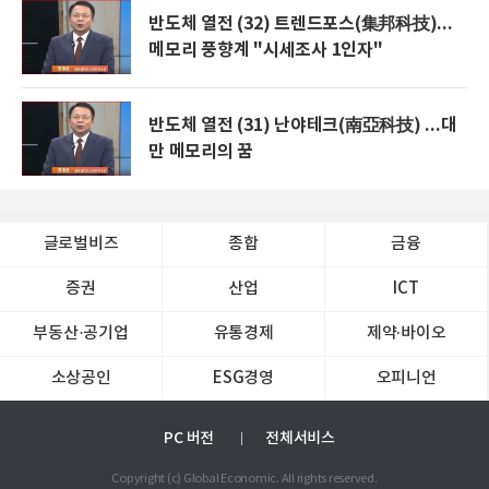
반도체 열전 (32) 트렌드포스(集邦科技)...
메모리 풍향계 "시세조사 1인자"
반도체 열전 (31) 난야테크(南亞科技) ...대
만 메모리의 꿈
글로벌비즈
종합
금융
증권
산업
ICT
부동산·공기업
유통경제
제약∙바이오
소상공인
ESG경영
오피니언
PC 버전
전체서비스
Copyright (c) Global Economic. All rights reserved.