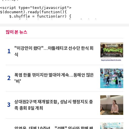
많이 본 뉴스
"이강인이 쐈다"…아틀레티코 선수단 한식 회
1
식
폭염 한풀 꺾이지만 열대야 계속…동해안 많은
2
'비'
상대원2구역 재개발조합, 성남시 행정지도 충
3
족 총회 8일 개최
임영웅, 데뷔 10주년…"건행" 인사와 함께 팬