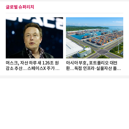
글로벌 슈퍼리치
머스크, 자산 하루 새 126조 원
아시아 부호, 포트폴리오 대전
감소 추산… 스페이스X 주가 하
환…독점 인프라·실물자산 몰린
락 때문
다