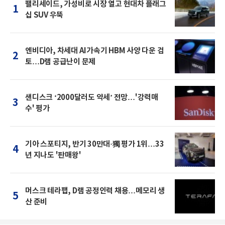
팰리세이드, 가성비로 시장 열고 현대차 플래그
1
십 SUV 우뚝
엔비디아, 차세대 AI가속기 HBM 사양 다운 검
2
토…D램 공급난이 문제
샌디스크 ‘2000달러도 약세’ 전망…'강력매
3
수' 평가
기아 스포티지, 반기 30만대·獨 평가 1위…33
4
년 지나도 '판매왕'
머스크 테라팹, D램 공정인력 채용…메모리 생
5
산 준비