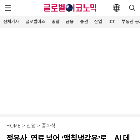
전체기사
글로벌비즈
종합
금융
증권
산업
ICT
부동산·공
HOME
>
산업
>
중화학
정유사, 연료 넘어 ‘액침냉각유’로…AI 데