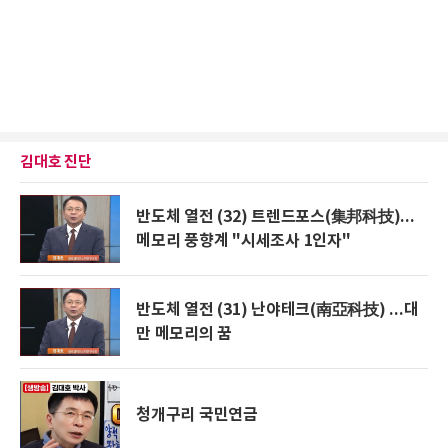
김대호 진단
반도체 열전 (32) 트렌드포스(集邦科技)...
메모리 풍향계 "시세조사 1인자"
반도체 열전 (31) 난야테크(南亞科技) ...대
만 메모리의 꿈
청개구리 국민연금