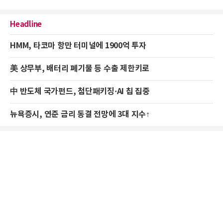
Headline
HMM, 타코마 항만 터미널에 1900억 투자
美 상무부, 배터리 폐기물 등 수출 제한키로
中 반도체 국가펀드, 첨단패키징·AI 칩 집중
뉴욕증시, 연준 금리 동결 전망에 3대 지수↑