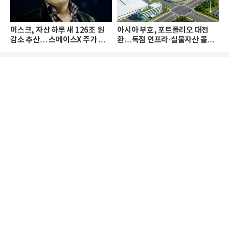
머스크, 자산 하루 새 126조 원
아시아 부호, 포트폴리오 대전
감소 추산… 스페이스X 주가 하
환…독점 인프라·실물자산 몰린
락 때문
다