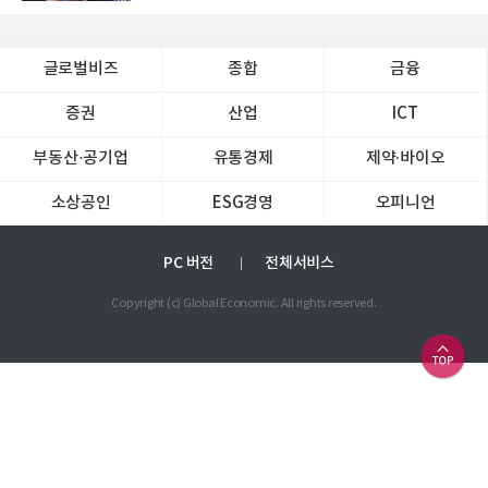
글로벌비즈
종합
금융
증권
산업
ICT
부동산·공기업
유통경제
제약∙바이오
소상공인
ESG경영
오피니언
PC 버전
전체서비스
Copyright (c) Global Economic. All rights reserved.