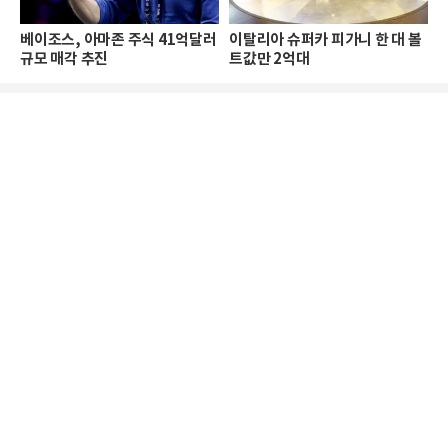
베이조스, 아마존 주식 41억달러
이탈리아 슈퍼카 피가니 한 대 볼
규모 매각 추진
트값만 2억대