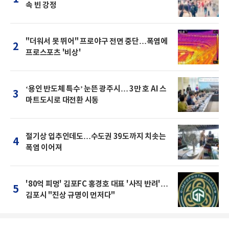
속 빈 강정
"더워서 못 뛰어" 프로야구 전면 중단…폭염에
2
프로스포츠 '비상'
‘용인 반도체 특수’ 눈뜬 광주시… 3만 호 AI 스
3
마트도시로 대전환 시동
절기상 입추인데도…수도권 39도까지 치솟는
4
폭염 이어져
'80억 피멍' 김포FC 홍경호 대표 '사직 반려'…
5
김포시 "진상 규명이 먼저다"