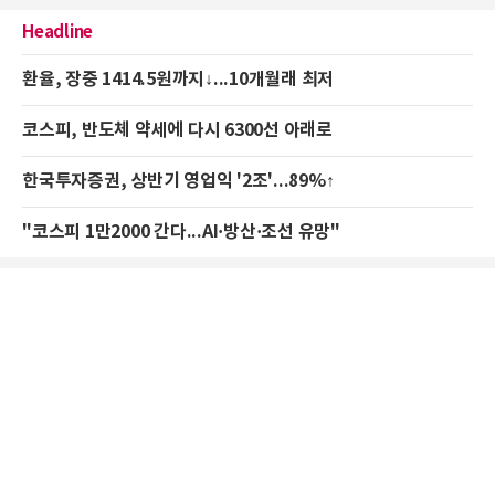
Headline
환율, 장중 1414.5원까지↓...10개월래 최저
코스피, 반도체 약세에 다시 6300선 아래로
한국투자증권, 상반기 영업익 '2조'...89%↑
"코스피 1만2000 간다...AI·방산·조선 유망"