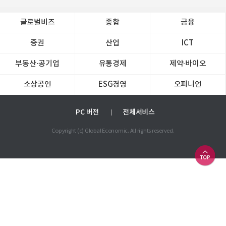
글로벌비즈
종합
금융
증권
산업
ICT
부동산·공기업
유통경제
제약∙바이오
소상공인
ESG경영
오피니언
PC 버전
전체서비스
Copyright (c) Global Economic. All rights reserved.