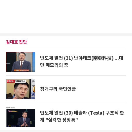
김대호 진단
반도체 열전 (31) 난야테크(南亞科技) ...대
만 메모리의 꿈
청개구리 국민연금
반도체 열전 (30) 테슬라 (Tesla) 구조적 한
계 "심각한 성장통"