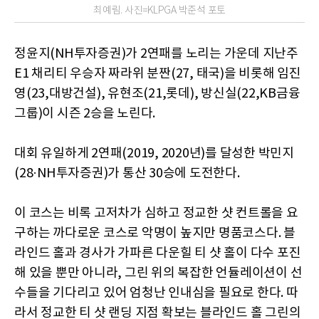
최예림. 사진=KLPGA 박준석 포토
정윤지(NH투자증권)가 2연패를 노리는 가운데 지난주
E1 채리티 우승자 짜라위 분짠(27, 태국)을 비롯해 임진
영(23,대방건설), 유현조(21,롯데), 방신실(22,KB금융
그룹)이 시즌 2승을 노린다.
대회 유일하게 2연패(2019, 2020년)를 달성한 박민지
(28·NH투자증권)가 통산 30승에 도전한다.
이 코스는 비록 고저차가 심하고 정교한 샷 컨트롤을 요
구하는 까다로운 코스로 악명이 높지만 명품코스다. 블
라인드 홀과 경사가 가파른 다운힐 티 샷 홀이 다수 포진
해 있을 뿐만 아니라, 그린 위의 복잡한 언듈레이션이 선
수들을 기다리고 있어 엄청난 인내심을 필요로 한다. 따
라서 정교한 티 샷 랜딩 지점 확보는 블라인드 홀 그린의