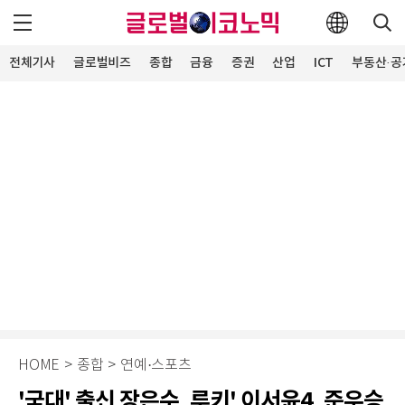
전체기사
글로벌비즈
종합
금융
증권
산업
ICT
부동산·공
HOME
>
종합
>
연예·스포츠
'국대' 출신 장은수, 루키' 이서윤4, 준우승