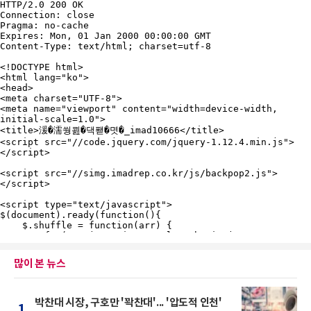
많이 본 뉴스
박찬대 시장, 구호만 '꽉찬대'... '압도적 인천'
1