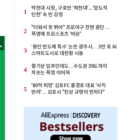
박찬대 시장, 구호만 '꽉찬대'... '압도적
1
렁
인천' 속 빈 강정
"더워서 못 뛰어" 프로야구 전면 중단…
2
폭염에 프로스포츠 '비상'
‘용인 반도체 특수’ 눈뜬 광주시… 3만 호 AI
3
스마트도시로 대전환 시동
절기상 입추인데도…수도권 39도까지
4
치솟는 폭염 이어져
'80억 피멍' 김포FC 홍경호 대표 '사직
5
반려'… 김포시 "진상 규명이 먼저다"