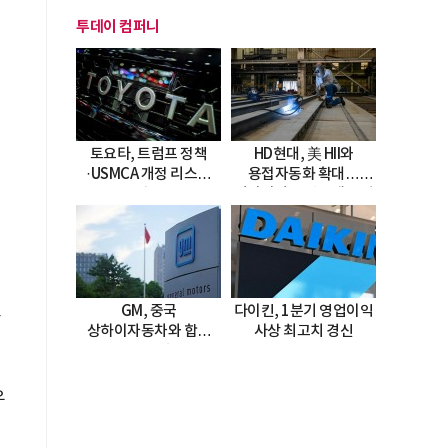
투데이 컴퍼니
토요타, 트럼프 정책
HD현대, 美 HII와
·USMCA 개정 리스크
용접자동화 확대…
직면
미시시피 조선소에 전격
도입
GM, 중국
다이킨, 1분기 영업이익
출
상하이자동차와 합작
사상 최고치 경신
20년 연장…
2047년까지 파트너십
지속
우