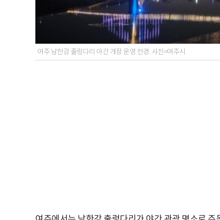
여주 남한강 출렁다리 야간 개장 운영 전경. 사진=여주시
여주에서는 남한강 출렁다리가 야간 관광 명소로 주