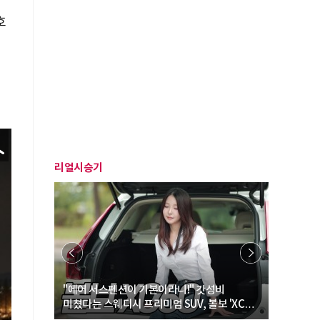
호
련
리얼시승기
… “여성·
"에어 서스펜션이 기본이라니!" 갓성비
"디자인 대
미쳤다는 스웨디시 프리미엄 SUV, 볼보 'XC60
크로스오버
B5 울트라'