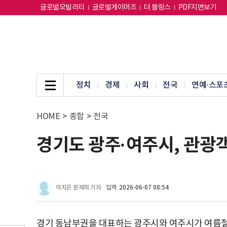
글로벌모빌리티
글로벌게이머즈
더 블링스
PDF지면보기
정치
경제
사회
전국
연예·스포
HOME
>
종합
>
전국
경기도 광주·여주시, 관광
이지은 문재희 기자
입력
2026-06-07 08:54
경기 동남부권을 대표하는 광주시와 여주시가 여름철