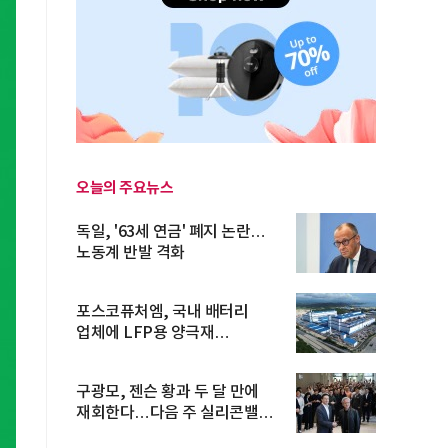
오늘의 주요뉴스
독일, '63세 연금' 폐지 논란…
노동계 반발 격화
포스코퓨처엠, 국내 배터리
업체에 LFP용 양극재
장기공급계약
구광모, 젠슨 황과 두 달 만에
재회한다…다음 주 실리콘밸리
방...