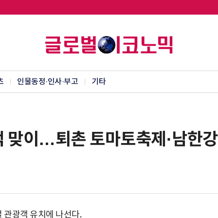
츠
인물동정·인사·부고
기타
객 맞이…퇴촌 토마토축제·남한
 관광객 유치에 나선다.