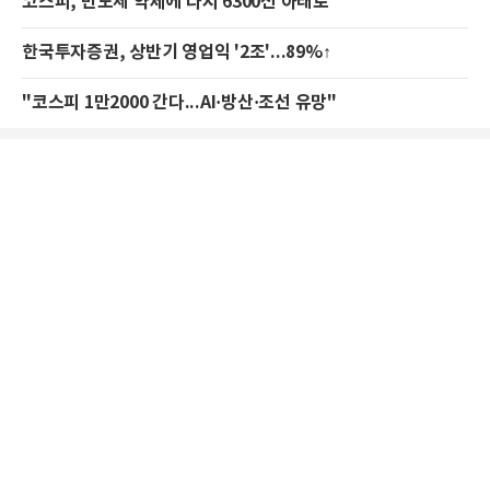
코스피, 반도체 약세에 다시 6300선 아래로
한국투자증권, 상반기 영업익 '2조'...89%↑
"코스피 1만2000 간다...AI·방산·조선 유망"