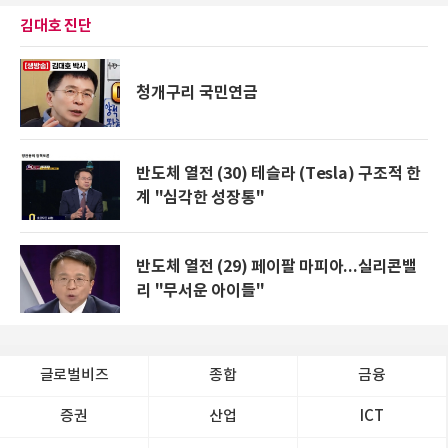
김대호 진단
청개구리 국민연금
반도체 열전 (30) 테슬라 (Tesla) 구조적 한
계 "심각한 성장통"
반도체 열전 (29) 페이팔 마피아...실리콘밸
리 "무서운 아이들"
글로벌비즈
종합
금융
증권
산업
ICT