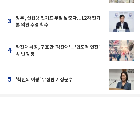
정부, 산업용 전기료 부담 낮춘다…12차 전기
3
본 의견 수렴 착수
박찬대 시장, 구호만 '꽉찬대'... '압도적 인천'
4
속 빈 강정
5
'혁신의 여왕' 우성빈 기장군수