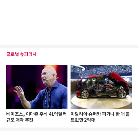
글로벌 슈퍼리치
베이조스, 아마존 주식 41억달러
이탈리아 슈퍼카 피가니 한 대 볼
규모 매각 추진
트값만 2억대