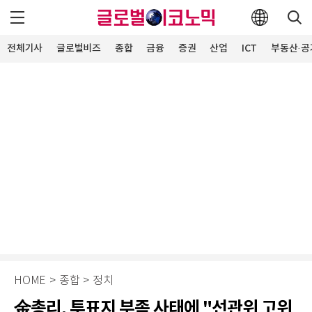
전체기사
글로벌비즈
종합
금융
증권
산업
ICT
부동산·공
HOME
>
종합
>
정치
金총리, 투표지 부족 사태에 "선관위 고위