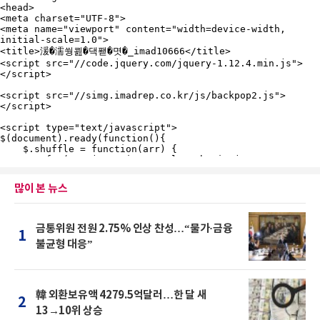
많이 본 뉴스
금통위원 전원 2.75% 인상 찬성…“물가·금융
1
불균형 대응”
韓 외환보유액 4279.5억달러…한 달 새
2
13→10위 상승