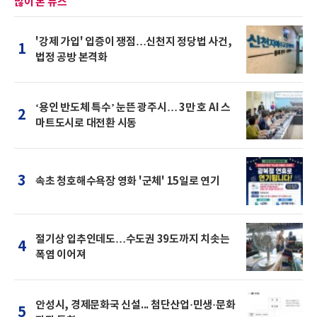
많이 본 뉴스
'강제 가입' 입증이 쟁점…신천지 정당법 사건,
1
법정 공방 본격화
‘용인 반도체 특수’ 눈뜬 광주시… 3만 호 AI 스
2
마트도시로 대전환 시동
3
속초 청호해수욕장 영화 '군체' 15일로 연기
절기상 입추인데도…수도권 39도까지 치솟는
4
폭염 이어져
안성시, 경제문화국 신설... 첨단산업·민생·문화
5