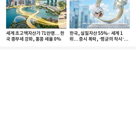
세계 초고액자산가 71만명… 한
한국, 실질자산 55%↑ 세계 1
국 종부세 강화, 홍콩 세율 0%
위… 증시 폭락, ‘평균의 착시’와
부의 유동성 위기