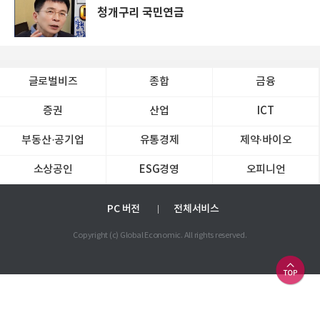
청개구리 국민연금
글로벌비즈
종합
금융
증권
산업
ICT
부동산·공기업
유통경제
제약∙바이오
소상공인
ESG경영
오피니언
PC 버전
전체서비스
Copyright (c) Global Economic. All rights reserved.