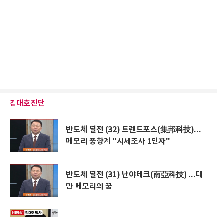
김대호 진단
반도체 열전 (32) 트렌드포스(集邦科技)...
메모리 풍향계 "시세조사 1인자"
반도체 열전 (31) 난야테크(南亞科技) ...대
만 메모리의 꿈