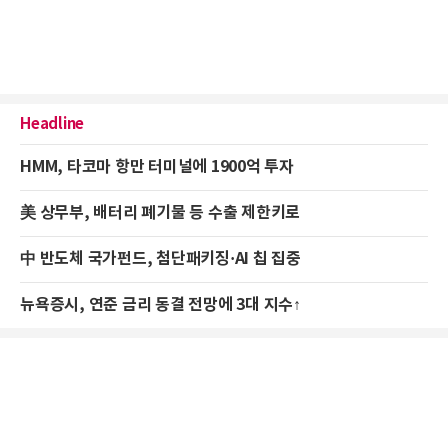
Headline
HMM, 타코마 항만 터미널에 1900억 투자
美 상무부, 배터리 폐기물 등 수출 제한키로
中 반도체 국가펀드, 첨단패키징·AI 칩 집중
뉴욕증시, 연준 금리 동결 전망에 3대 지수↑