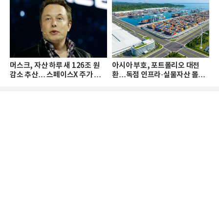
머스크, 자산 하루 새 126조 원
아시아 부호, 포트폴리오 대전
감소 추산… 스페이스X 주가 하
환…독점 인프라·실물자산 몰린
락 때문
다