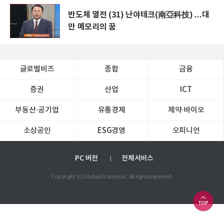
반도체 열전 (31) 난야테크(南亞科技) ...대
만 메모리의 꿈
글로벌비즈
종합
금융
증권
산업
ICT
부동산·공기업
유통경제
제약∙바이오
소상공인
ESG경영
오피니언
PC 버전
전체서비스
Copyright (c) Global Economic. All rights reserved.