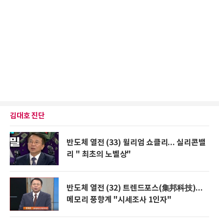
김대호 진단
반도체 열전 (33) 윌리엄 쇼클리... 실리콘밸
리 " 최초의 노벨상"
반도체 열전 (32) 트렌드포스(集邦科技)...
메모리 풍향계 "시세조사 1인자"