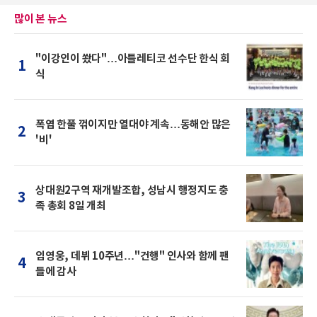
많이 본 뉴스
"이강인이 쐈다"…아틀레티코 선수단 한식 회
1
식
폭염 한풀 꺾이지만 열대야 계속…동해안 많은
2
'비'
상대원2구역 재개발조합, 성남시 행정지도 충
3
족 총회 8일 개최
임영웅, 데뷔 10주년…"건행" 인사와 함께 팬
4
들에 감사