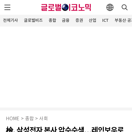
전체기사
글로벌비즈
종합
금융
증권
산업
ICT
부동산·공
HOME
>
종합
>
사회
檢, 삼성전자 본사 압수수색…레인보우로