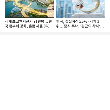
세계 초고액자산가 71만명… 한
한국, 실질자산 55%↑ 세계 1
국 종부세 강화, 홍콩 세율 0%
위… 증시 폭락, ‘평균의 착시’와
부의 유동성 위기