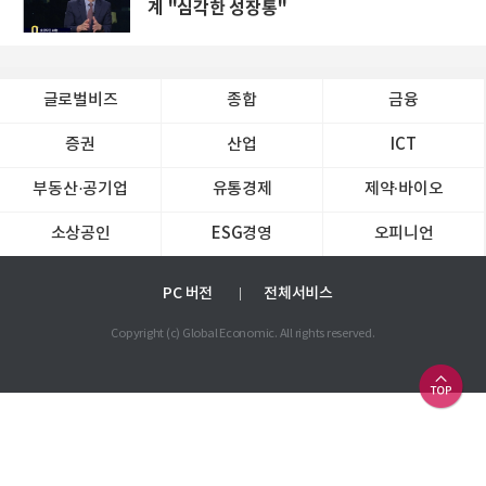
계 "심각한 성장통"
글로벌비즈
종합
금융
증권
산업
ICT
부동산·공기업
유통경제
제약∙바이오
소상공인
ESG경영
오피니언
PC 버전
전체서비스
Copyright (c) Global Economic. All rights reserved.