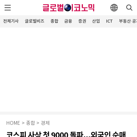
전체기사
글로벌비즈
종합
금융
증권
산업
ICT
부동산·공
HOME
>
종합
>
경제
코스피 사상 첫 9000 돌파...외국인 순매