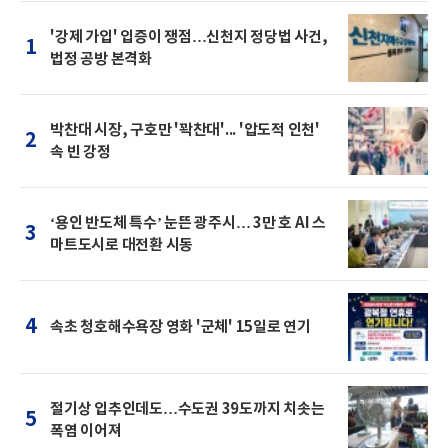
'강제 가입' 입증이 쟁점…신천지 정당법 사건,
1
법정 공방 본격화
박찬대 시장, 구호만 '꽉찬대'... '압도적 인천'
2
속 빈 강정
‘용인 반도체 특수’ 눈뜬 광주시… 3만 호 AI 스
3
마트도시로 대전환 시동
4
속초 청호해수욕장 영화 '군체' 15일로 연기
절기상 입추인데도…수도권 39도까지 치솟는
5
폭염 이어져