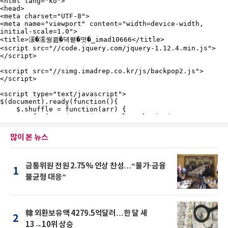
많이 본 뉴스
금통위원 전원 2.75% 인상 찬성…“물가·금융
1
불균형 대응”
韓 외환보유액 4279.5억달러…한 달 새
2
13→10위 상승