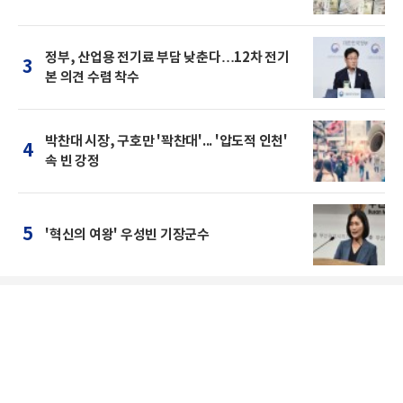
정부, 산업용 전기료 부담 낮춘다…12차 전기
3
본 의견 수렴 착수
박찬대 시장, 구호만 '꽉찬대'... '압도적 인천'
4
속 빈 강정
5
'혁신의 여왕' 우성빈 기장군수