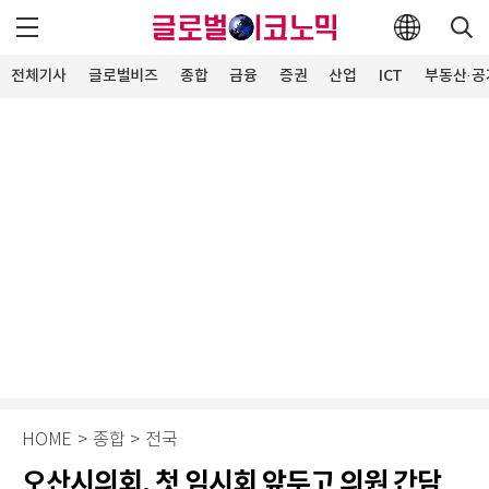
전체기사
글로벌비즈
종합
금융
증권
산업
ICT
부동산·공
HOME
>
종합
>
전국
오산시의회, 첫 임시회 앞두고 의원 간담