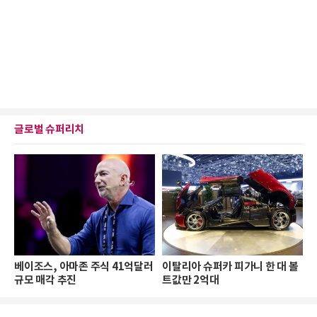
글로벌 슈퍼리치
베이조스, 아마존 주식 41억달러
이탈리아 슈퍼카 피가니 한 대 볼
규모 매각 추진
트값만 2억대