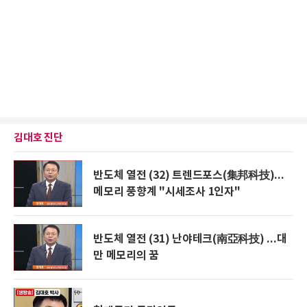
김대호 진단
반도체 열전 (32) 트렌드포스(集邦科技)...
메모리 풍향계 "시세조사 1인자"
반도체 열전 (31) 난야테크(南亞科技) ...대
만 메모리의 꿈