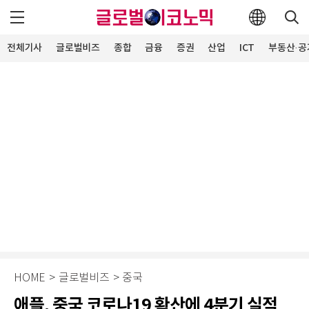
전체기사
글로벌비즈
종합
금융
증권
산업
ICT
부동산·공
HOME
>
글로벌비즈
>
중국
애플, 중국 코로나19 확산에 4분기 실적