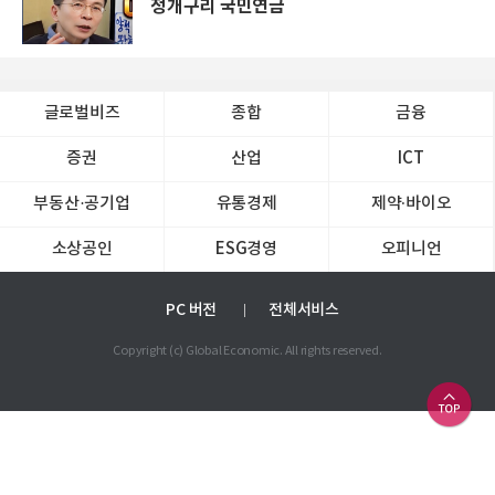
청개구리 국민연금
글로벌비즈
종합
금융
증권
산업
ICT
부동산·공기업
유통경제
제약∙바이오
소상공인
ESG경영
오피니언
PC 버전
전체서비스
Copyright (c) Global Economic. All rights reserved.