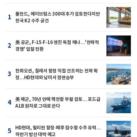
폴란드, 에이브럼스 300대 추가 검토한다지만
1
한국 K2 수주 굳건
美 공군, F-15·F-16 엔진 독점 깨나…'전략적
2
경쟁' 입찰 전환
한화오션, 칠레서 함정 직접 건조하는 전략 확
3
정…HD현대와 남미서 정면승부
美 해군, 70년 만에 핵전함 부활 검토… 포드급
4
A1B 원자로 그대로 쓴다
HD현대, 필리핀 함정·페루 잠수함 수주 유력…
5
하반기 방산 대박 예고