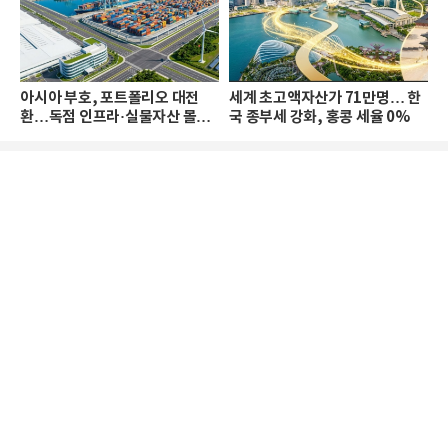
아시아 부호, 포트폴리오 대전
세계 초고액자산가 71만명… 한
환…독점 인프라·실물자산 몰린
국 종부세 강화, 홍콩 세율 0%
다