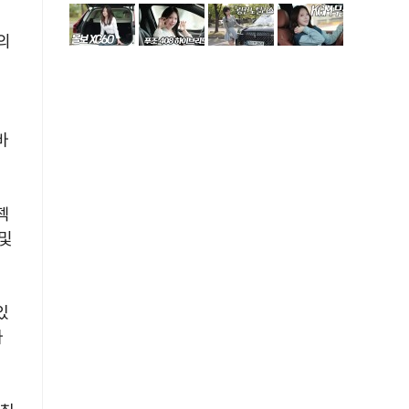
의
바
젝
및
있
마