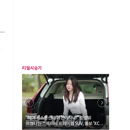
리얼시승기
… “여성·
"에어 서스펜션이 기본이라니!" 갓성비
"디자인 대
미쳤다는 스웨디시 프리미엄 SUV, 볼보 'XC60
크로스오버
B5 울트라'