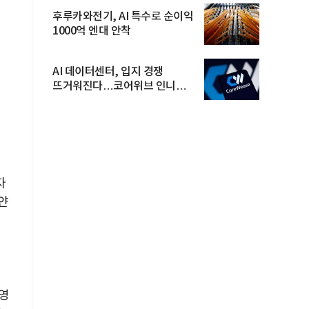
후루카와전기, AI 특수로 순이익
1000억 엔대 안착
AI 데이터센터, 입지 경쟁
뜨거워진다…코어위브 인니
진출
자
얀
가
 영