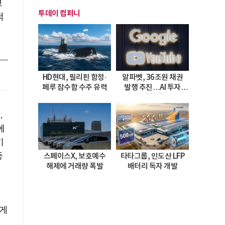
고
투데이 컴퍼니
적
HD현대, 필리핀 함정·
알파벳, 36조원 채권
페루 잠수함 수주 유력
발행 추진…AI 투자
시험대
.
에
기
중
스페이스X, 보호예수
타타그룹, 인도산 LFP
해제에 거래량 폭발
배터리 독자 개발
크게