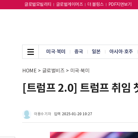
글로벌모빌리티
글로벌게이머즈
더 블링스
PDF지면보기
미국·북미
중국
일본
아시아·호주
HOME
>
글로벌비즈
>
미국·북미
[트럼프 2.0] 트럼프 취임
이용수 기자
입력
2025-01-20 10:27