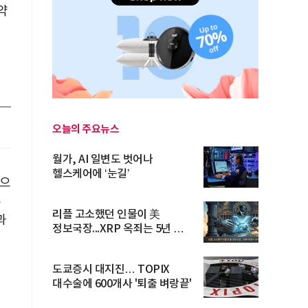
약
오늘의 주요뉴스
월가, AI 일변도 벗어나
헬스케어에 ‘눈길’
국으
주
리플 고소했던 인물이 美
과
정보국장...XRP 옥죄는 5년 법적
공방 ...
도쿄증시 대지진… TOPIX
대수술에 600개사 '퇴출 벼랑끝'