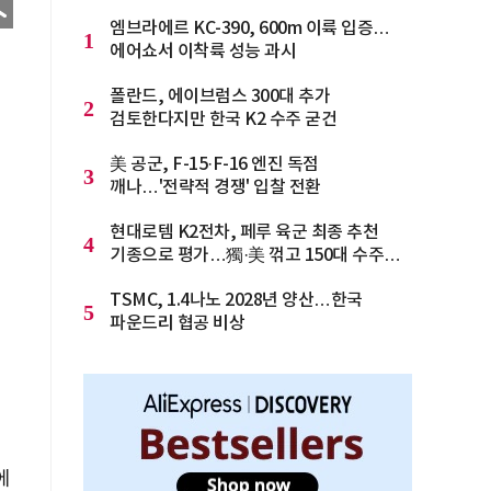
엠브라에르 KC-390, 600m 이륙 입증…
1
에어쇼서 이착륙 성능 과시
폴란드, 에이브럼스 300대 추가
2
검토한다지만 한국 K2 수주 굳건
美 공군, F-15·F-16 엔진 독점
3
깨나…'전략적 경쟁' 입찰 전환
현대로템 K2전차, 페루 육군 최종 추천
4
기종으로 평가…獨·美 꺾고 150대 수주
청신호
TSMC, 1.4나노 2028년 양산…한국
5
파운드리 협공 비상
에