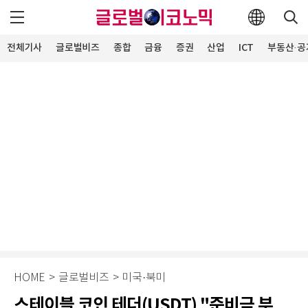
전체기사
글로벌비즈
종합
금융
증권
산업
ICT
부동산·공
HOME
>
글로벌비즈
>
미국·북미
스테이블 코인 테더(USDT) "준비금 부