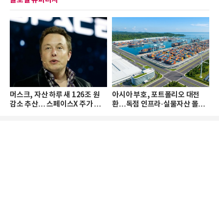
글로벌 슈퍼리치
머스크, 자산 하루 새 126조 원
아시아 부호, 포트폴리오 대전
감소 추산… 스페이스X 주가 하
환…독점 인프라·실물자산 몰린
락 때문
다