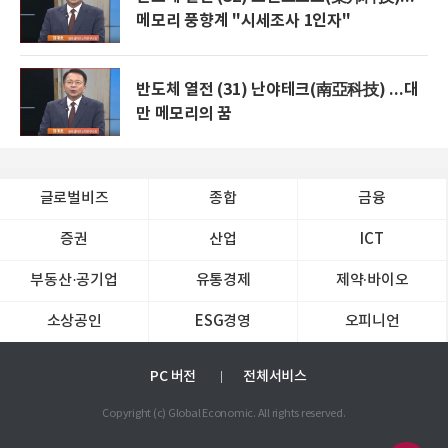
메모리 풍향계 "시세조사 1인자"
반도체 열전 (31) 난야테크(南亞科技) ...대
만 메모리의 꿈
글로벌비즈
종합
금융
증권
산업
ICT
부동산·공기업
유통경제
제약∙바이오
소상공인
ESG경영
오피니언
PC 버전
전체서비스
Copyright (c) Global Economic. All rights reserved.