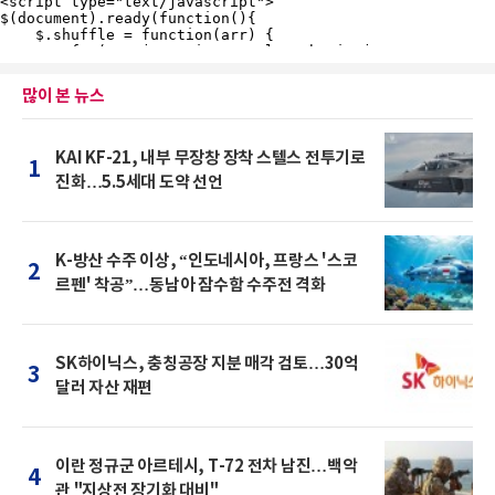
많이 본 뉴스
KAI KF-21, 내부 무장창 장착 스텔스 전투기로
1
진화…5.5세대 도약 선언
K-방산 수주 이상, “인도네시아, 프랑스 '스코
2
르펜' 착공”…동남아 잠수함 수주전 격화
SK하이닉스, 충칭공장 지분 매각 검토…30억
3
달러 자산 재편
이란 정규군 아르테시, T-72 전차 남진…백악
4
관 "지상전 장기화 대비"