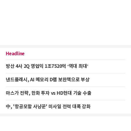
Headline
방산 4사 2Q 영업익 1조7520억 ‘역대 최대’
낸드플래시, AI 메모리 D램 보완책으로 부상
마스가 전략, 한화 투자 vs HD현대 기술 수출
中, '항공모함 사냥꾼' 미사일 전력 대폭 강화