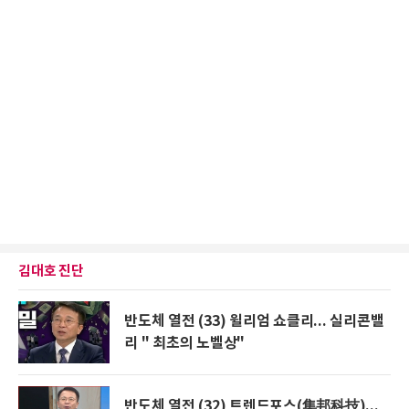
김대호 진단
반도체 열전 (33) 윌리엄 쇼클리... 실리콘밸
리 " 최초의 노벨상"
반도체 열전 (32) 트렌드포스(集邦科技)...