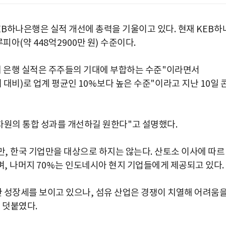
EB
하나은행은 실적 개선에 총력을 기울이고 있다
.
현재
KEB
하
루피아
(
약
448
억
2900
만 원
)
수준이다
.
 은행 실적은 주주들의 기대에 부합하는 수준
"
이라면서
 대비
)
로 업계 평균인
10%
보다 높은 수준
"
이라고 지난
10
일 
 차원의 통합 성과를 개선하길 원한다
"
고 설명했다
.
만
,
한국 기업만을 대상으로 하지는 않는다
.
산토소 이사에 따르
며
,
나머지
70%
는 인도네시아 현지 기업들에게 제공되고 있다
.
한 성장세를 보이고 있으나
,
섬유 산업은 경쟁이 치열해 어려움
는 덧붙였다
.