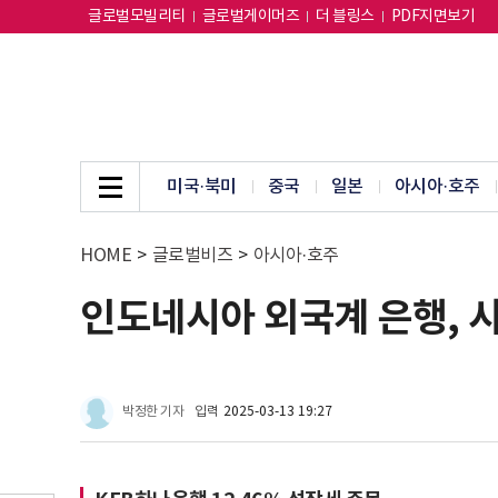
글로벌모빌리티
글로벌게이머즈
더 블링스
PDF지면보기
미국·북미
중국
일본
아시아·호주
HOME
>
글로벌비즈
>
아시아·호주
인도네시아 외국계 은행, 시
박정한 기자
입력
2025-03-13 19:27