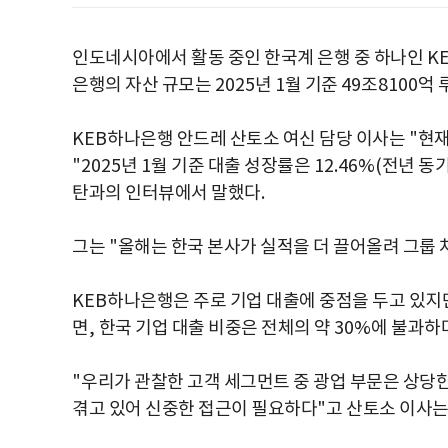
인도네시아에서 활동 중인 한국계 은행 중 하나인
K
은행의 자산 규모는
2025
년
1
월 기준
49
조
8100
억 
KEB
하나은행 안드레 산토소 여신 담당 이사는
"
현재
"2025
년
1
월 기준 대출 성장률은
12.46%(
전년 동기
탄과의 인터뷰에서 말했다
.
그는
"
올해는 한국 본사가 실적을 더 끌어올려 그룹
KEB
하나은행은 주로 기업 대출에 중점을 두고 있지
면
,
한국 기업 대출 비중은 전체의 약
30%
에 불과하
"
우리가 관찰한 고객 세그먼트 중 광업 부문은 상당
겪고 있어 신중한 접근이 필요하다
"
고 산토소 이사