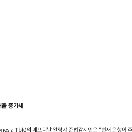
대출 증가세
박지수 아나운서가 타본 ‘전설의 무쏘’
초보자도 반할 반전 매력”
nesia Tbk)
의 에프디날 알람샤 준법감시인은
"
현재 은행이 