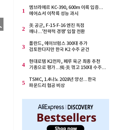
엠브라에르 KC-390, 600m 이륙 입증…
1
에어쇼서 이착륙 성능 과시
美 공군, F-15·F-16 엔진 독점
2
깨나…'전략적 경쟁' 입찰 전환
폴란드, 에이브럼스 300대 추가
3
검토한다지만 한국 K2 수주 굳건
현대로템 K2전차, 페루 육군 최종 추천
4
기종으로 평가…獨·美 꺾고 150대 수주
청신호
TSMC, 1.4나노 2028년 양산…한국
5
파운드리 협공 비상