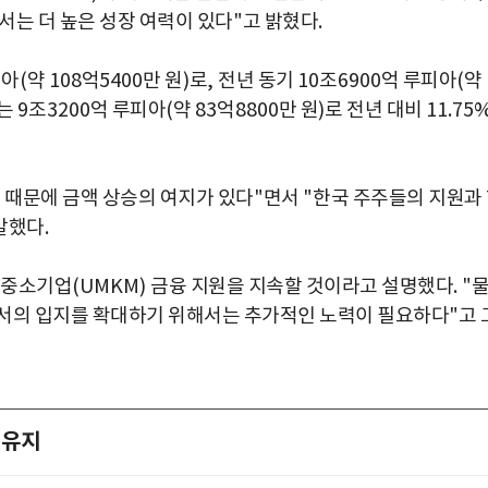
서는 더 높은 성장 여력이 있다
"
고 밝혔다
.
피아
(
약
108
억
5400
만 원
)
로
,
전년 동기
10
조
6900
억 루피아
(
약
모는
9
조
3200
억 루피아
(
약
83
억
8800
만 원
)
로 전년 대비
11.75
 때문에 금액 상승의 여지가 있다
"
면서
"
한국 주주들의 지원과
말했다
.
 중소기업
(UMKM)
금융 지원을 지속할 것이라고 설명했다
. "
에서의 입지를 확대하기 위해서는 추가적인 노력이 필요하다
"
고 
 유지