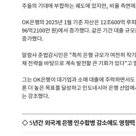
주들의 기대에 부합하는 궤도에 있지만
,
비율 측면에
OK
은행의
2025
년
1
월 기준 자산은
12
조
600
억 루
96
억
2100
만 원
)
에서 증가했다
.
같은 기간 대출 규
증가했다
.
알람샤 준법감시인은
"
특히 은행 규모가 여전히 작기
재 전략을 바탕으로 계속 발전할 큰 기회가 있다
"
고 
그는
OK
은행이 대기업과 소매 대출에 주력하면서도
론 더 높은 목표를 달성하고 인도네시아 은행 산업
는 강조했다
.
◇
년간 외국계 은행 인수합병 감소에도 영향력
5