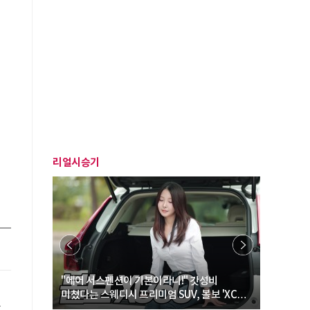
리얼시승기
… “여성·
"에어 서스펜션이 기본이라니!" 갓성비
"디자인 대
미쳤다는 스웨디시 프리미엄 SUV, 볼보 'XC60
크로스오버
주
B5 울트라'