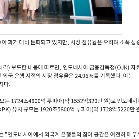
이 과거 대비 둔화되고 있지만
,
시장 점유율은 오히려 소폭 상
시각
)
보도한 내용에 따르면
,
인도네시아 금융감독청
(OJK)
자
및 외국 은행 지점의 시장 점유율은
24.96%
를 기록했다
.
이는
치다
.
규모는
1724
조
4800
억 루피아
(
약
1552
억
320
만 원
)
로 인도네시
DPK)
유치 규모는
1920
조
5800
억 루피아
(
약
1728
억
5220
만 
자는
"
인도네시아에서 외국계 은행들의 참여 공간은 여전히 매우 