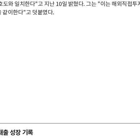
선호도와 일치한다
"
고 지난
10
일 밝혔다
.
그는
"
이는 해외직접투
을 같이한다
"
고 덧붙였다
.
대출 성장 기록