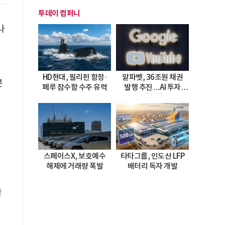
투데이 컴퍼니
나
HD현대, 필리핀 함정·
알파벳, 36조원 채권
콘
페루 잠수함 수주 유력
발행 추진…AI 투자
시험대
스페이스X, 보호예수
타타그룹, 인도산 LFP
해제에 거래량 폭발
배터리 독자 개발
을