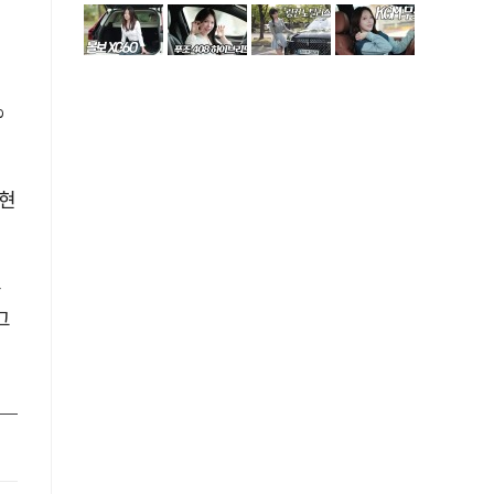
%
 현
물
그