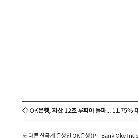
◇
은행
자산
조 루피아 돌파
OK
,
12
... 11.75%
또 다른 한국계 은행인
OK
은행
(PT Bank Oke Indo