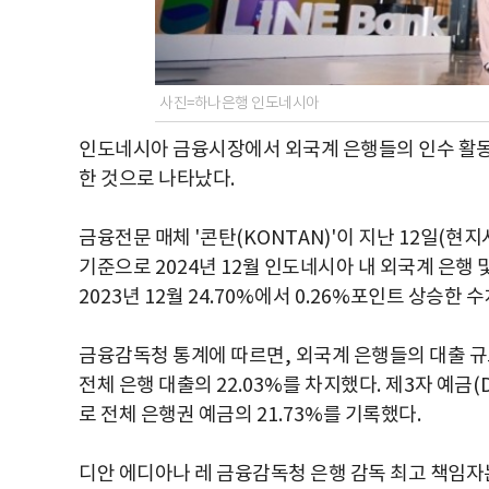
사진=하나은행 인도네시아
인도네시아 금융시장에서 외국계 은행들의 인수 활동
한 것으로 나타났다
.
금융전문 매체
'
콘탄
(KONTAN)'
이 지난
12
일
(
현지
기준으로
2024
년
12
월 인도네시아 내 외국계 은행 
2023
년
12
월
24.70%
에서
0.26%
포인트 상승한 수
금융감독청 통계에 따르면
,
외국계 은행들의 대출 
전체 은행 대출의
22.03%
를 차지했다
.
제
3
자 예금
(
로 전체 은행권 예금의
21.73%
를 기록했다
.
디안 에디아나 레 금융감독청 은행 감독 최고 책임