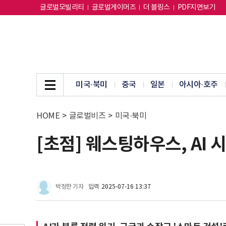
글로벌모빌리티
글로벌게이머즈
더 블링스
PDF지면보기
미국·북미
중국
일본
아시아·호주
HOME
>
글로벌비즈
>
미국·북미
[초점] 웨스팅하우스, AI
박정한 기자
입력
2025-07-16 13:37