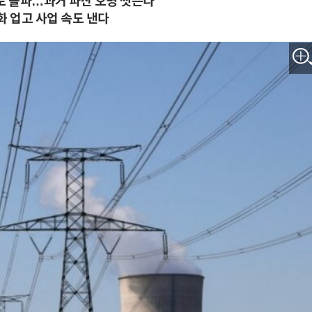
'로 돌파…과거 파산 오명 씻는다
화 업고 사업 속도 낸다