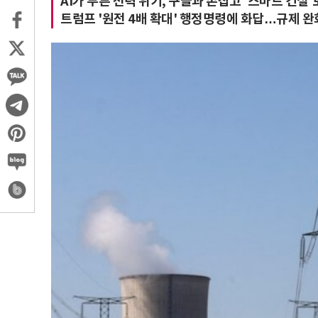
AI가 부른 전력 위기, 구글과 손잡고 '스마트 건설
트럼프 '원전 4배 확대' 행정명령에 화답…규제 완