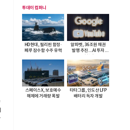
투데이 컴퍼니
HD현대, 필리핀 함정·
알파벳, 36조원 채권
페루 잠수함 수주 유력
발행 추진…AI 투자
시험대
스페이스X, 보호예수
타타그룹, 인도산 LFP
해제에 거래량 폭발
배터리 독자 개발
량
기
화