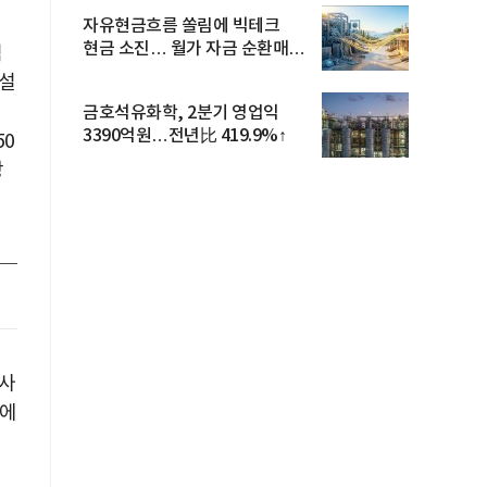
자유현금흐름 쏠림에 빅테크
현금 소진… 월가 자금 순환매
력
확산
 설
금호석유화학, 2분기 영업익
3390억원…전년比 419.9%↑
50
강
행사
축에