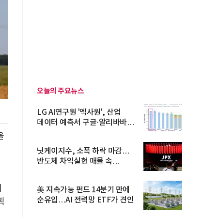
오늘의 주요뉴스
LG AI연구원 '엑사원', 산업
데이터 예측서 구글·알리바바
제쳐
을
의
닛케이지수, 소폭 하락 마감…
반도체 차익실현 매물 속
TOPIX 선...
베
美 지속가능 펀드 14분기 만에
순유입…AI 전력망 ETF가 견인
획