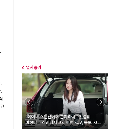
로
은
,
리얼시승기
.
.
I
딛고
… “여성·
"에어 서스펜션이 기본이라니!" 갓성비
"디자인 대
미쳤다는 스웨디시 프리미엄 SUV, 볼보 'XC60
크로스오버
B5 울트라'