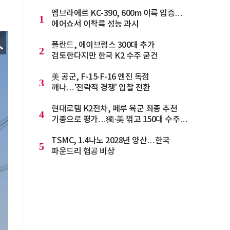
엠브라에르 KC-390, 600m 이륙 입증…
1
에어쇼서 이착륙 성능 과시
폴란드, 에이브럼스 300대 추가
2
검토한다지만 한국 K2 수주 굳건
美 공군, F-15·F-16 엔진 독점
3
깨나…'전략적 경쟁' 입찰 전환
현대로템 K2전차, 페루 육군 최종 추천
4
기종으로 평가…獨·美 꺾고 150대 수주
청신호
TSMC, 1.4나노 2028년 양산…한국
5
파운드리 협공 비상