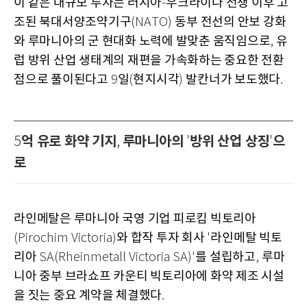
이 같은 대규모 투자는 러시아
우크라이나 전쟁 이후 고
-
조된 북대서양조약기구
동부 전선의 안보 강화
(NATO)
와 루마니아의 군 현대화 노력에 발맞춘 움직임으로
유
,
럽 방위 산업 생태계의 재편을 가속화하는 중요한 전환
점으로 풀이된다고
일
현지시각
발칸너가 보도했다
9
(
)
.
억 유로 화약 기지
루마니아의
방위 산업 상징
으
5
,
'
'
로
라인메탈은 루마니아 국영 기업 피로킴 빅토리아
와 합작 투자 회사
라인메탈 빅토
(Pirochim Victoria)
'
리아
를 설립하고
루마
SA(Rheinmetall Victoria SA)'
,
니아 중부 브라쇼프 카운티 빅토리아에 화약 제조 시설
을 짓는 중요 계약을 체결했다
.