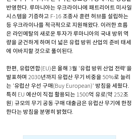
반영한다
루마니아는 우크라이나에 패트리어트 미사일
.
시스템을 기증하고
조종사 훈련 허브를 설립하는
F-16
등 우크라이나를 적극적으로 지원해왔다
이러한 흐름
.
은 라인메탈의 새로운 투자가 루마니아의 국내 방위 역
량을 굳건하게 하며 더 넓은 유럽 방위 산업의 준비 태세
에 이바지할 것으로 풀이된다
.
한편
유럽연합
은 올해
월
유럽 방위 산업 전략
을
,
(EU)
3
'
'
발표하며
년까지 유럽산 무기 비중을
로 늘리
2030
50%
는
유럽산 우선 구매
방침을 세웠다
'
(Buy European)'
.
특히
예산이 직접 활용되는
억 유로
약
조
EU
1500
(
252
원
규모의 무기 공동 구매 대출금은 유럽산 무기에 한정
)
한다는 방침을 분명히 밝혔다
.