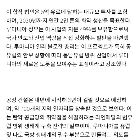
이 합작 법인은
억 유로에 달하는 대규모 투자를 포함
5
하며
년까지 연간
만 톤의 화약 생산을 목표한다
, 2030
2
.
루마니아 정부는 이 사업의 지분
를 보유함으로써
49%
국가 안보와 산업 역량을 직접 강화하는 발판을 마련했
다
루마니아 일리 볼로잔 총리는 이 프로젝트가 특히 동
.
유럽의 안보 상황에 따라 동남유럽 방위 산업에서 루마
니아의 새로운 노릇을 보여주는 표징이라고 강조했다
.
공장 건설은 내년에 시작해
년이 걸릴 것으로 예상하
3
며
약
개의 지역 일자리를 창출할 것으로 보인다
이
,
700
.
는 탄약 공급망의 취약점을 해결하려는 라인메탈의 범유
럽 방위 생태계 구축 전략의 일부이며
루마니아를 유럽
,
및 나토 국방 생태계의 필수 부분으로 만들려는 의도를