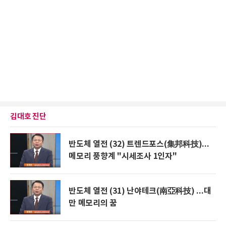
김대호 진단
반도체 열전 (32) 트렌드포스(集邦科技)...
메모리 풍향계 "시세조사 1인자"
반도체 열전 (31) 난야테크(南亞科技) ...대
만 메모리의 꿈