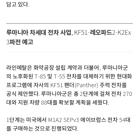
담고 있다
.
루마니아 차세대 전차 사업
레오파드
, KF51·
2·K2Ex
파전 예고
3
라인메탈은 화약공장 설립 계약과 더불어
루마니아군
,
의 노후화된
및
전차를 대체하기 위한 현대화
T-85
T-55
프로그램에 자사의
팬더
주력 전차를
KF51
(Panther)
공식 제안했다
루마니아군은 총
단계에 걸쳐 전차
.
2
270
대와 지원 차량
대를 확보할 계획을 세웠다
88
.
단계는 미국에서
에이브럼스 전차
대
1
M1A2 SEPv3
54
를 구매하는 것으로 진행되었다
.