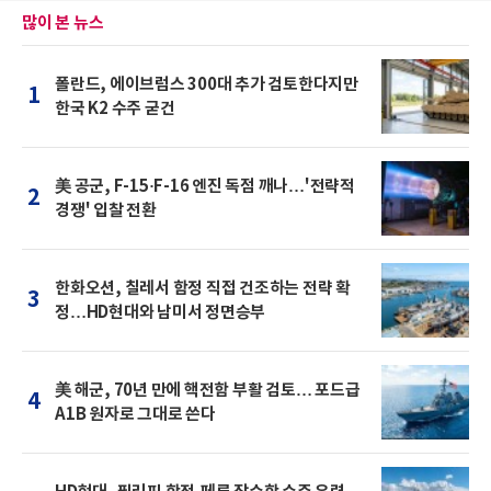
많이 본 뉴스
폴란드, 에이브럼스 300대 추가 검토한다지만
1
한국 K2 수주 굳건
美 공군, F-15·F-16 엔진 독점 깨나…'전략적
2
경쟁' 입찰 전환
한화오션, 칠레서 함정 직접 건조하는 전략 확
3
정…HD현대와 남미서 정면승부
美 해군, 70년 만에 핵전함 부활 검토… 포드급
4
A1B 원자로 그대로 쓴다