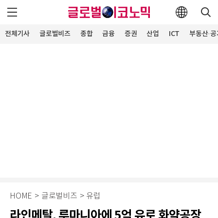
전체기사
글로벌비즈
종합
금융
증권
산업
ICT
부동산·공
HOME
>
글로벌비즈
>
유럽
라인메탈, 루마니아에 5억 유로 화약공장