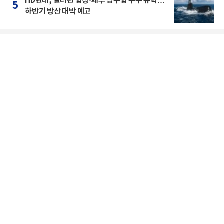
HD현대, 필리핀 함정·페루 잠수함 수주 유력…
5
하반기 방산 대박 예고