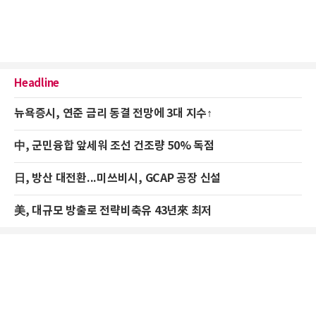
Headline
뉴욕증시, 연준 금리 동결 전망에 3대 지수↑
中, 군민융합 앞세워 조선 건조량 50% 독점
日, 방산 대전환...미쓰비시, GCAP 공장 신설
美, 대규모 방출로 전략비축유 43년來 최저