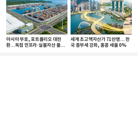
아시아 부호, 포트폴리오 대전
세계 초고액자산가 71만명… 한
환…독점 인프라·실물자산 몰린
국 종부세 강화, 홍콩 세율 0%
다