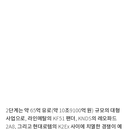
단계는 약
억 유로
약
조
억 원
규모의 대형
2
65
(
10
9100
)
사업으로
라인메탈의
팬더
의 레오파드
,
KF51
, KNDS
그리고 현대로템의
사이에 치열한 경쟁이 예
2A8,
K2Ex