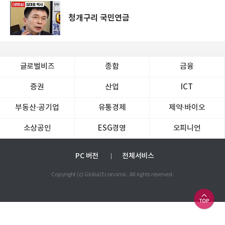
청개구리 국민연금
글로벌비즈
종합
금융
증권
산업
ICT
부동산·공기업
유통경제
제약∙바이오
소상공인
ESG경영
오피니언
PC 버전
전체서비스
Copyright (c) Global Economic. All rights reserved.