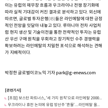
이는 유럽의 재무장 흐름과 우크라이나 전쟁 장기화에
따라 실적 기대감이 커진 결과로 분석하고 있다
외신에
.
따르면
글로벌 투자은행
들은 라인메탈에 대한 긍정
,
(IB)
적인 전망을 잇달아 내놓고 있다
루마니아 전차 사업처
.
럼 현지 생산 및 기술이전을 통한 전략적인 투자는 유럽
산 우선 구매 원칙을 우회하고 장기적인 수주 경쟁력을
확보하려는 라인메탈의 치밀한 포석으로 해석하는 견해
가 지배적이다
.
박정한 글로벌이코노믹 기자 park@g-enews.com
[관련기사]
[초점] 보스턴 파트너스, '세 가지 원칙'으로 라인메탈 2000% 수익
우크라이나 휴전 논의에 유럽 방산주 '흔들'…라인메탈 올해 150% 급등 후 조정