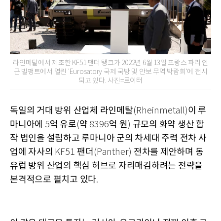
라인메탈에서 제조한 KF51 팬더 탱크가 2022년 6월 13일 프랑스 파리 인
근 빌팽트에서 열린 'Eurosatory 국제 국방 및 안보 무역 박람회'에 전시
되고 있다. 사진=로이터
독일의 거대 방위 산업체 라인메탈
이 루
(Rheinmetall)
마니아에
억 유로
약
억 원
규모의 화약 생산 합
5
(
8396
)
작 법인을 설립하고 루마니아 군의 차세대 주력 전차 사
업에 자사의
팬더
전차를 제안하며 동
KF51
(Panther)
유럽 방위 산업의 핵심 허브로 자리매김하려는 전략을
본격적으로 펼치고 있다
.