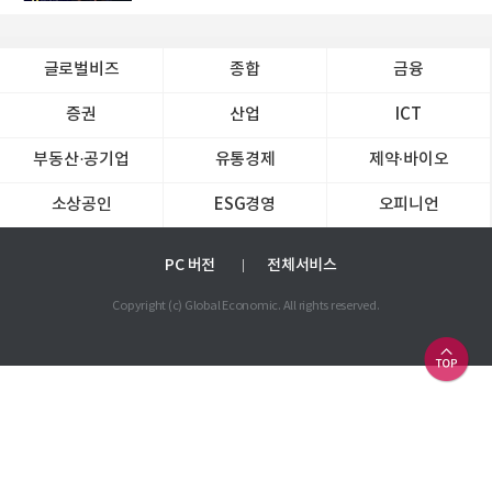
글로벌비즈
종합
금융
증권
산업
ICT
부동산·공기업
유통경제
제약∙바이오
소상공인
ESG경영
오피니언
PC 버전
전체서비스
Copyright (c) Global Economic. All rights reserved.