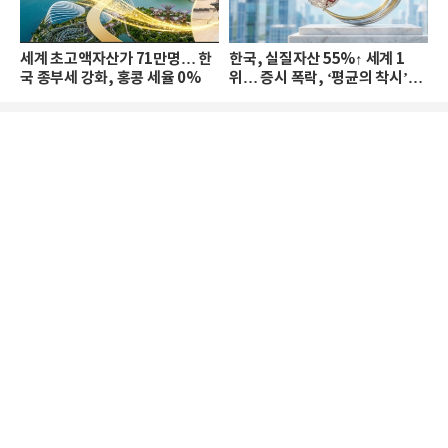
세계 초고액자산가 71만명… 한
한국, 실질자산 55%↑ 세계 1
국 종부세 강화, 홍콩 세율 0%
위… 증시 폭락, ‘평균의 착시’와
부의 유동성 위기