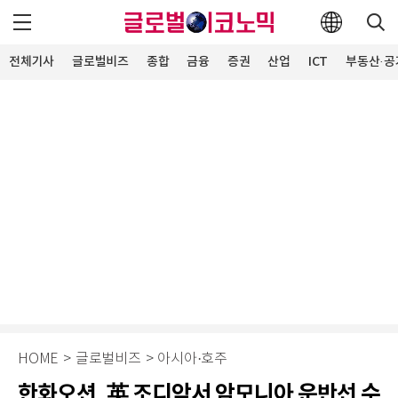
전체기사
글로벌비즈
종합
금융
증권
산업
ICT
부동산·공
HOME
>
글로벌비즈
>
아시아·호주
한화오션, 英 조디악서 암모니아 운반선 수