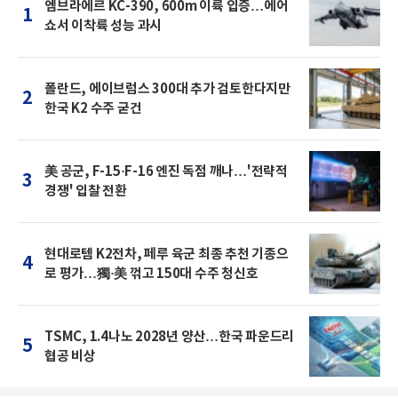
엠브라에르 KC-390, 600m 이륙 입증…에어
1
쇼서 이착륙 성능 과시
폴란드, 에이브럼스 300대 추가 검토한다지만
2
한국 K2 수주 굳건
美 공군, F-15·F-16 엔진 독점 깨나…'전략적
3
경쟁' 입찰 전환
현대로템 K2전차, 페루 육군 최종 추천 기종으
4
로 평가…獨·美 꺾고 150대 수주 청신호
TSMC, 1.4나노 2028년 양산…한국 파운드리
5
협공 비상