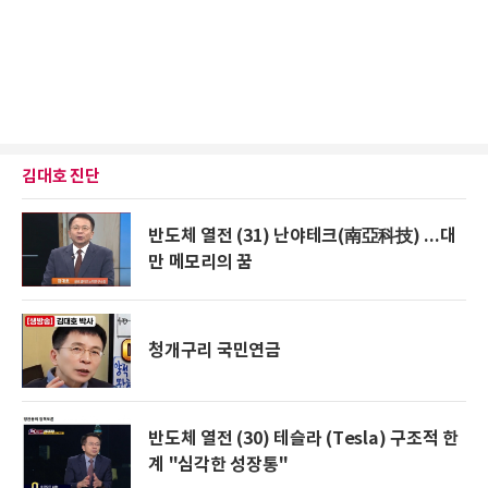
김대호 진단
반도체 열전 (31) 난야테크(南亞科技) ...대
만 메모리의 꿈
청개구리 국민연금
반도체 열전 (30) 테슬라 (Tesla) 구조적 한
계 "심각한 성장통"