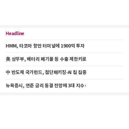
Headline
HMM, 타코마 항만 터미널에 1900억 투자
美 상무부, 배터리 폐기물 등 수출 제한키로
中 반도체 국가펀드, 첨단패키징·AI 칩 집중
뉴욕증시, 연준 금리 동결 전망에 3대 지수↑