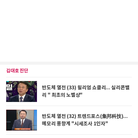
김대호 진단
반도체 열전 (33) 윌리엄 쇼클리... 실리콘밸
리 " 최초의 노벨상"
반도체 열전 (32) 트렌드포스(集邦科技)...
메모리 풍향계 "시세조사 1인자"