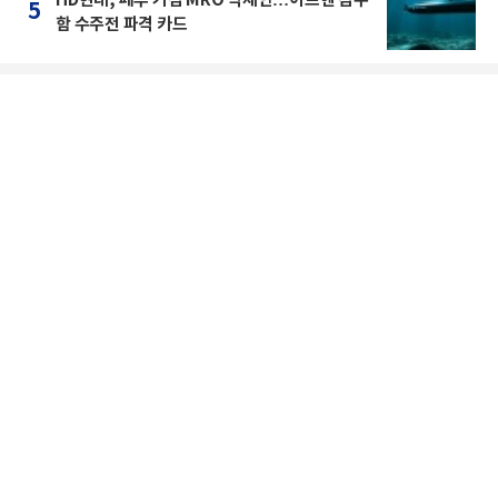
HD현대, 페루 거점 MRO 역제안…아르헨 잠수
5
함 수주전 파격 카드