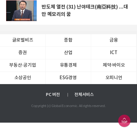
반도체 열전 (31) 난야테크(南亞科技) ...대
만 메모리의 꿈
글로벌비즈
종합
금융
증권
산업
ICT
부동산·공기업
유통경제
제약∙바이오
소상공인
ESG경영
오피니언
PC 버전
전체서비스
Copyright (c) Global Economic. All rights reserved.