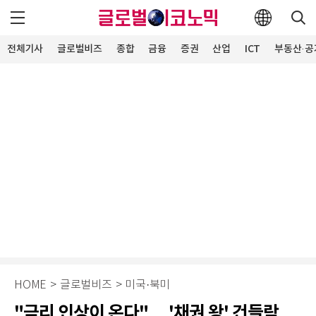
전체기사
글로벌비즈
종합
금융
증권
산업
ICT
부동산·공
HOME
>
글로벌비즈
>
미국·북미
"금리 인상이 온다"… '채권 왕' 건들락,