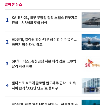
많이 본 뉴스
KAI KF-21, 내부 무장창 장착 스텔스 전투기로
1
진화…5.5세대 도약 선언
HD현대, 필리핀 함정·페루 잠수함 수주 유력…
2
하반기 방산 대박 예고
SK하이닉스, 충칭공장 지분 매각 검토…30억
3
달러 자산 재편
샌디스크 쇼크에 글로벌 반도체주 급락…키옥
4
시아 합작 '332단 낸드'로 돌파구