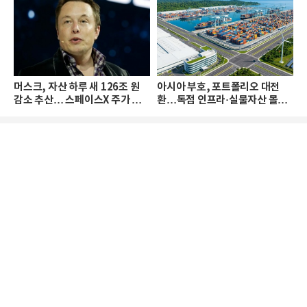
머스크, 자산 하루 새 126조 원
아시아 부호, 포트폴리오 대전
감소 추산… 스페이스X 주가 하
환…독점 인프라·실물자산 몰린
락 때문
다