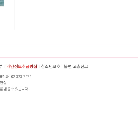
부
개인정보취급방침
청소년보호
불편∙고충신고
화 : 02-323-7474
이연실
를 받을 수 있습니다.