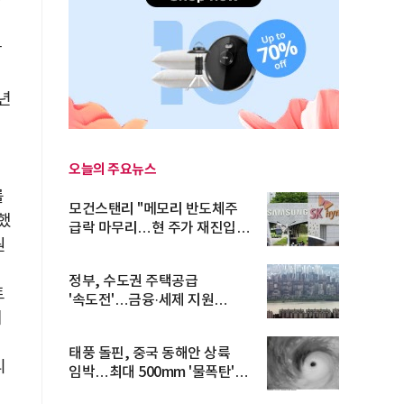
바
장
년
)
오늘의 주요뉴스
를
모건스탠리 "메모리 반도체주
장했
급락 마무리…현 주가 재진입
원
기회...
정부, 수도권 주택공급
트
'속도전'…금융·세제 지원
해
총동원
를
태풍 돌핀, 중국 동해안 상륙
리
임박…최대 500mm '물폭탄'
예고