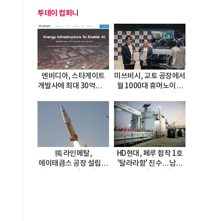
투데이 컴퍼니
엔비디아, 스타게이트
미쓰비시, 교토 공장에서
개발사에 최대 30억달러
월 1000대 휴머노이드
투자
양산
獨 라인메탈,
HD현대, 페루 합작 1호
에이태큼스 공장 설립…
'탈라라함' 진수…남미
美 탄약고 기갈 해소
방산거점 결실
한계