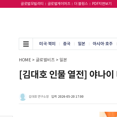
글로벌모빌리티
글로벌게이머즈
더 블링스
PDF지면보기
미국·북미
중국
일본
아시아·호주
HOME
>
글로벌비즈
>
일본
[김대호 인물 열전] 야나이
김대호 연구소장
입력
2026-05-20 17:00