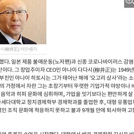
시(柳井正)/사진=홈피
했다. 일본 제품 불매운동(노저팬)과 신종 코로나바이러스 감
 만이다. 그 창업주이자 CEO인 야나이 다다시(柳井正)는 1949년
 부친인 야나이 히토시는 그가 태어난 해에 '오고리 상사'라는 
인의 가정에서 자란 그는 초창기부터 뚜렷한 기업가적 야망이나 
록 음악과 히피 문화에 심취하며, 가업을 잇기보다는 편안하게 살
문 와세다대학교 정치경제학부 경제학과를 졸업한 후, 대형 유통업
료적인 조직 문화에 적응하지 못하고 불과 9개월 만에 퇴사하며 고