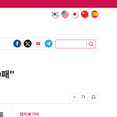
9패"
많이 본 기사