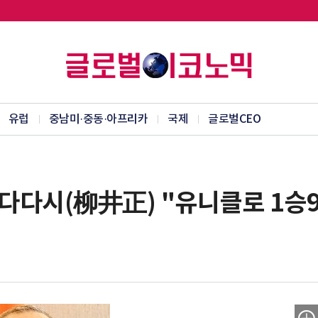
유럽
중남미·중동·아프리카
국제
글로벌CEO
 다다시(柳井正) "유니클로 1승