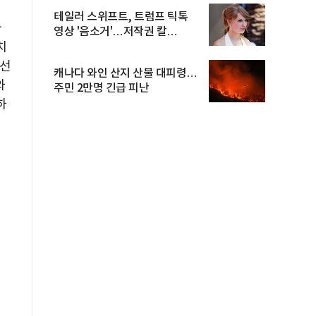
테일러 스위프트, 트럼프 틱톡
아
영상 '음소거'…저작권 칼
치
빼들었...
최선
캐나다 와인 산지 산불 대피령…
와
주민 2만명 긴급 피난
하