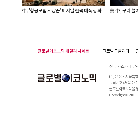
中, '항공모함 사냥꾼' 미사일 전력 대폭 강화
美·中, 구리 쓸어
글로벌이코노믹 패밀리 사이트
글로벌모빌리티
신문사소개
윤
(우)04004 서울특별
등록번호 : 서울 아 0
글로벌이코노믹을 통해
Copyright © 2011 