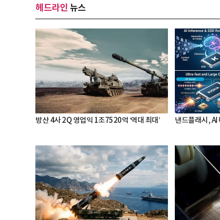
헤드라인
뉴스
방산 4사 2Q 영업익 1조7520억 ‘역대 최대’
낸드플래시, AI