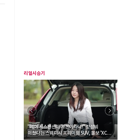
리얼시승기
… “여성·
"에어 서스펜션이 기본이라니!" 갓성비
"디자인 대
미쳤다는 스웨디시 프리미엄 SUV, 볼보 'XC60
크로스오버
B5 울트라'