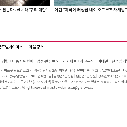
 담는다...AI 시대 ‘구리 대란’
이란 "미국이 배상금 내야 호르무즈 재개방"
글로벌게이머즈
더 블링스
리강령
이용자위원회
정정∙반론보도
기사제보
광고문의
이메일무단수집거
시 마포구 월드컵로62 서교동 한림빌딩 2층 | 법인명 : (주)그린미디어 | 제호 : 글로벌이코노믹 | 대표전
2232 | 등록·발행일자 : 2012년 8월 9일 | 발행인 : 김성원 | 편집인 : 김성원 | 청소년보호책임자 : 
 제공되는 모든 콘텐츠(기사 및 사진)를 무단 사용·복사·배포시 저작권법에 저촉되며, 법적 제재
글로벌이코노믹. All rights reserved. mail to
webmaster@g-enews.com