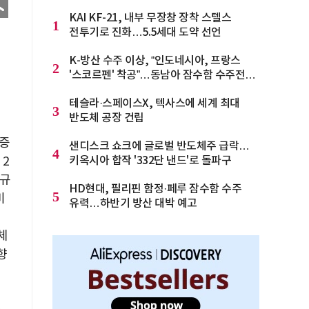
KAI KF-21, 내부 무장창 장착 스텔스
1
전투기로 진화…5.5세대 도약 선언
K-방산 수주 이상, “인도네시아, 프랑스
2
'스코르펜' 착공”…동남아 잠수함 수주전
격화
테슬라·스페이스X, 텍사스에 세계 최대
3
반도체 공장 건립
염증
샌디스크 쇼크에 글로벌 반도체주 급락…
4
 2
키옥시아 합작 '332단 낸드'로 돌파구
소규
HD현대, 필리핀 함정·페루 잠수함 수주
5
비
유력…하반기 방산 대박 예고
체
향