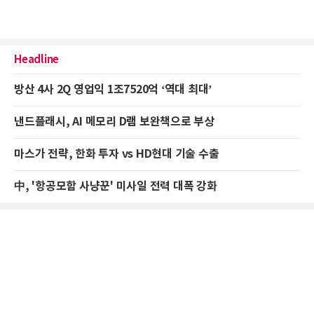
Headline
방산 4사 2Q 영업익 1조7520억 ‘역대 최대’
낸드플래시, AI 메모리 D램 보완책으로 부상
마스가 전략, 한화 투자 vs HD현대 기술 수출
中, '항공모함 사냥꾼' 미사일 전력 대폭 강화