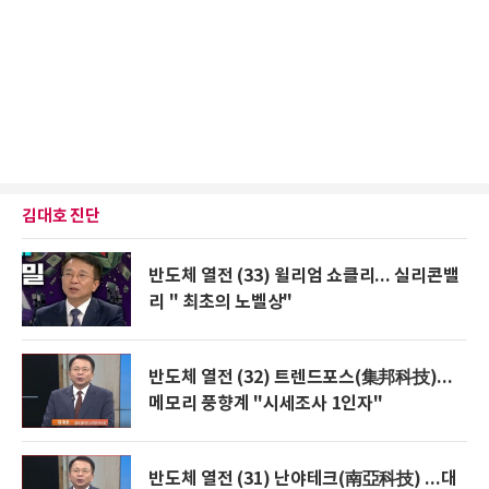
김대호 진단
반도체 열전 (33) 윌리엄 쇼클리... 실리콘밸
리 " 최초의 노벨상"
반도체 열전 (32) 트렌드포스(集邦科技)...
메모리 풍향계 "시세조사 1인자"
반도체 열전 (31) 난야테크(南亞科技) ...대