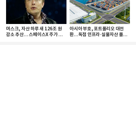
머스크, 자산 하루 새 126조 원
아시아 부호, 포트폴리오 대전
감소 추산… 스페이스X 주가 하
환…독점 인프라·실물자산 몰린
락 때문
다