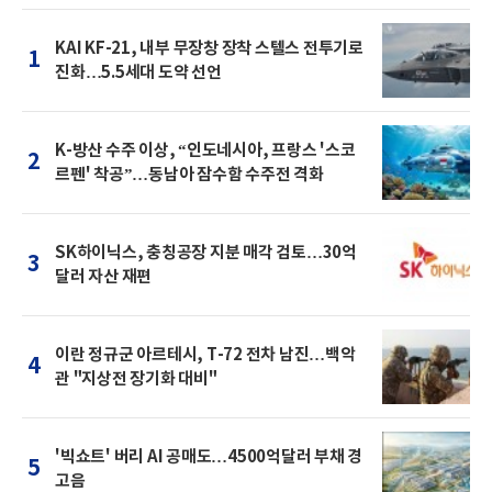
KAI KF-21, 내부 무장창 장착 스텔스 전투기로
1
진화…5.5세대 도약 선언
K-방산 수주 이상, “인도네시아, 프랑스 '스코
2
르펜' 착공”…동남아 잠수함 수주전 격화
SK하이닉스, 충칭공장 지분 매각 검토…30억
3
달러 자산 재편
이란 정규군 아르테시, T-72 전차 남진…백악
4
관 "지상전 장기화 대비"
'빅쇼트' 버리 AI 공매도…4500억달러 부채 경
5
고음