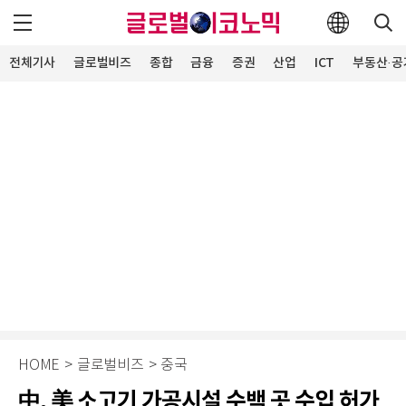
전체기사
글로벌비즈
종합
금융
증권
산업
ICT
부동산·공
HOME
>
글로벌비즈
>
중국
中, 美 소고기 가공시설 수백 곳 수입 허가