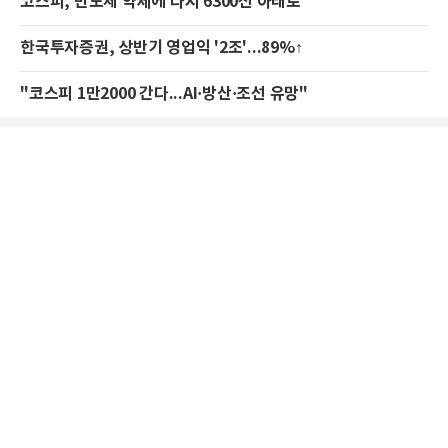
코스피, 반도체 약세에 다시 6300선 아래로
한국투자증권, 상반기 영업익 '2조'...89%↑
"코스피 1만2000 간다...AI·방산·조선 유망"