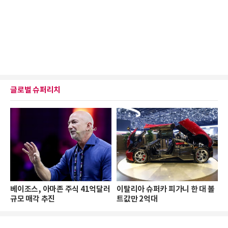
글로벌 슈퍼리치
베이조스, 아마존 주식 41억달러
이탈리아 슈퍼카 피가니 한 대 볼
규모 매각 추진
트값만 2억대