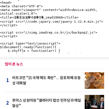
많이 본 뉴스
비트코인 "日 국채 매도 폭탄"… 암호화폐 유동
1
성 대폭발
루미스 상원의원 "클래리티 법안 민주당과 매일
2
협상"