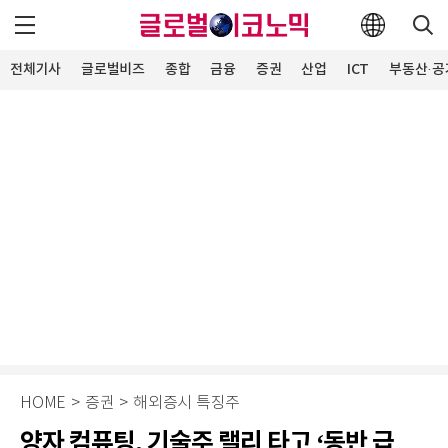
전체기사
글로벌비즈
종합
금융
증권
산업
ICT
부동산·공
HOME
>
증권
>
해외증시 특징주
양자 컴퓨팅, 기술주 랠리 타고 ‘동반 급