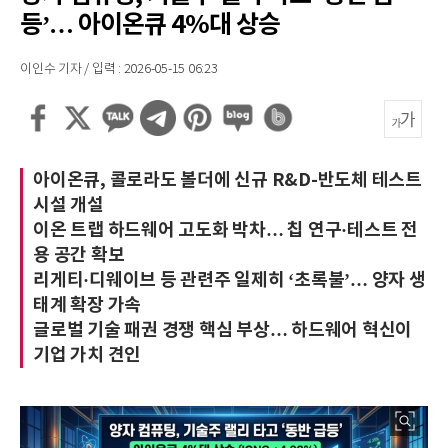
등’… 아이온큐 4%대 상승
이인수 기자 / 입력 : 2026-05-15 06:23
아이온큐, 콜로라도 볼더에 신규 R&D-반도체 테스트
시설 개설
이온 트랩 하드웨어 고도화 박차… 칩 연구·테스트 전
용 공간 확보
리게티·디웨이브 등 관련주 일제히 ‘초록불’… 양자 생
태계 확장 가속
글로벌 기술 패권 경쟁 핵심 부상… 하드웨어 혁신이
기업 가치 견인