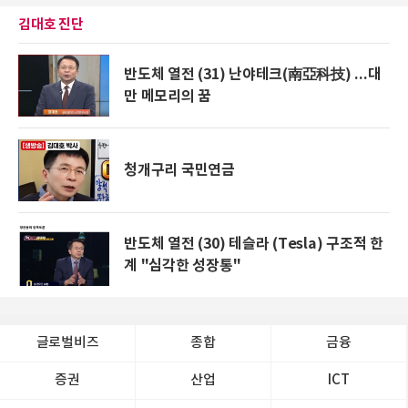
김대호 진단
반도체 열전 (31) 난야테크(南亞科技) ...대
만 메모리의 꿈
청개구리 국민연금
반도체 열전 (30) 테슬라 (Tesla) 구조적 한
계 "심각한 성장통"
글로벌비즈
종합
금융
증권
산업
ICT