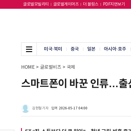
글로벌모빌리티
글로벌게이머즈
더 블링스
PDF지면보기
미국·북미
중국
일본
아시아·호주
HOME
>
글로벌비즈
>
국제
스마트폰이 바꾼 인류…출산
김현철 기자
입력
2026-05-17 04:00