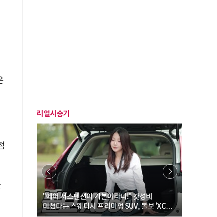
은
리얼시승기
점
율
… “여성·
"에어 서스펜션이 기본이라니!" 갓성비
"디자인 대
미쳤다는 스웨디시 프리미엄 SUV, 볼보 'XC60
크로스오버
B5 울트라'