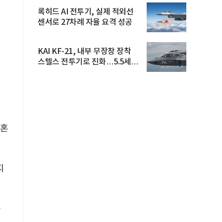
록히드 AI 전투기, 실제 적외선
센서로 27차례 자율 요격 성공
KAI KF-21, 내부 무장창 장착
스텔스 전투기로 진화…5.5세대
도...
결혼
지
층