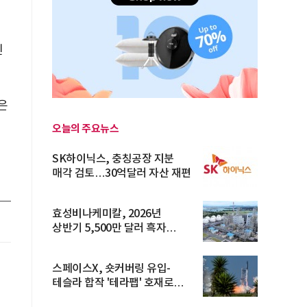
인
은
오늘의 주요뉴스
SK하이닉스, 충칭공장 지분
매각 검토…30억달러 자산 재편
효성비나케미칼, 2026년
상반기 5,500만 달러 흑자
전환… 4대 체...
스페이스X, 숏커버링 유입-
테슬라 합작 '테라팹' 호재로
15.83% ...