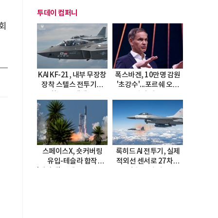
투데이 컴퍼니
사회
KAI KF-21, 내부 무장창
폭스바겐, 10만명 감원
장착 스텔스 전투기로
'초강수'...포르쉐 오너
진화…5.5세대 도약
직접 경고
선언
스페이스X, 숏커버링
록히드 AI 전투기, 실제
유입-테슬라 합작
적외선 센서로 27차례
'테라팹' 호재로 15.83%
자율 요격 성공
급등