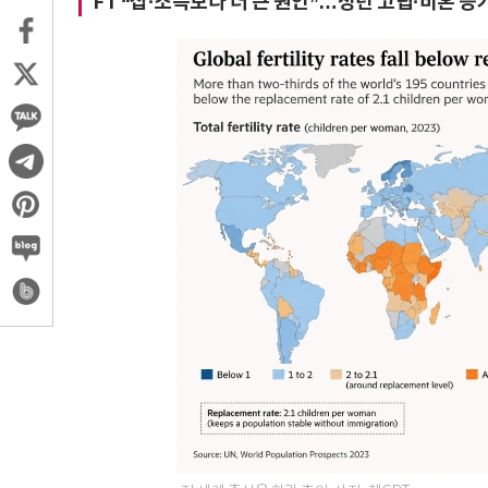
FT “집·소득보다 더 큰 원인”…청년 고립·비혼 증