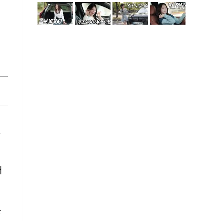
면
했
더
를