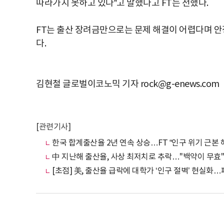
따라가지 못하고 있다”고 말했다고 FT는 전했다.
FT는 출산 장려금만으로는 문제 해결이 어렵다며 안
다.
김현철 글로벌이코노믹 기자 rock@g-enews.com
[관련기사]
한국 합계출산율 2년 연속 상승…FT “인구 위기 근본 
中 지난해 출산율, 사상 최저치로 추락…"백약이 무효"
[초점] 美, 출산율 급락에 대학가 ‘인구 절벽’ 현실화