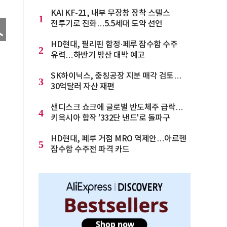
KAI KF-21, 내부 무장창 장착 스텔스
1
전투기로 진화…5.5세대 도약 선언
HD현대, 필리핀 함정·페루 잠수함 수주
2
유력…하반기 방산 대박 예고
SK하이닉스, 충칭공장 지분 매각 검토…
3
30억달러 자산 재편
샌디스크 쇼크에 글로벌 반도체주 급락…
4
키옥시아 합작 '332단 낸드'로 돌파구
HD현대, 페루 거점 MRO 역제안…아르헨
5
잠수함 수주전 파격 카드