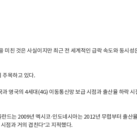
을 미친 것은 사실이지만 최근 전 세계적인 급락 속도와 동시성
 주목하고 있다.
과 영국의 4세대(4G) 이동통신망 보급 시점과 출산율 하락 시
·폴란드는 2009년 멕시코·인도네시아는 2012년 무렵부터 출산
박지수 아나운서가 타본 ‘전설의 무쏘’
 시점과 거의 겹친다”고 지적했다.
초보자도 반할 반전 매력”