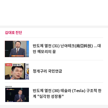
김대호 진단
반도체 열전 (31) 난야테크(南亞科技) ...대
만 메모리의 꿈
청개구리 국민연금
반도체 열전 (30) 테슬라 (Tesla) 구조적 한
계 "심각한 성장통"