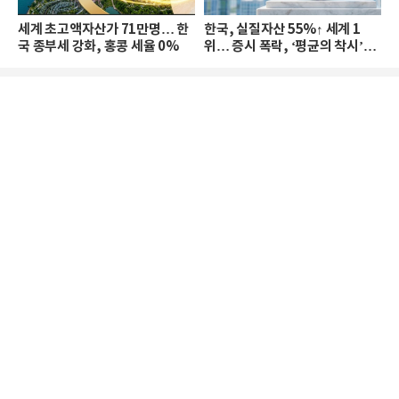
세계 초고액자산가 71만명… 한
한국, 실질자산 55%↑ 세계 1
국 종부세 강화, 홍콩 세율 0%
위… 증시 폭락, ‘평균의 착시’와
부의 유동성 위기