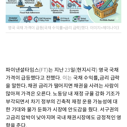
영국 국채 가격이 급등(국채 수익률=금리 급락)했다. 이미지=제미나이3
파이낸셜타임스
는 지난
일
현지시각
영국 국채
(FT)
23
(
)
가격이 급등했다고 전했다
국채 수익률,금리
급락
. 이는
을 말한다. 채권 금리가 떨어지면 채권을 사려는 사람이
많아져 가격은 오른다
노동당 내 재정 규율 강화 기조가
.
부각되면서 차기 정부의 긴축적 재정 운용 가능성에 대
한 기대와 물가 둔화가 시장에 안도감을 줬다
서구권의
.
고금리 압박이 낮아지며 국내 채권시장에도 긍정적인 영
향을 준다
.