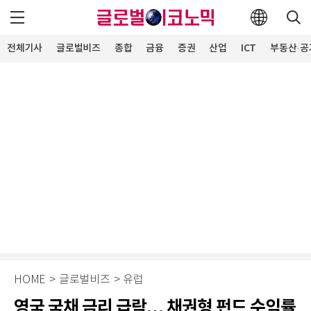
전체기사
글로벌비즈
종합
금융
증권
산업
ICT
부동산·공
HOME
>
글로벌비즈
>
유럽
영국 국채 금리 급락… 채권형 펀드 수익률