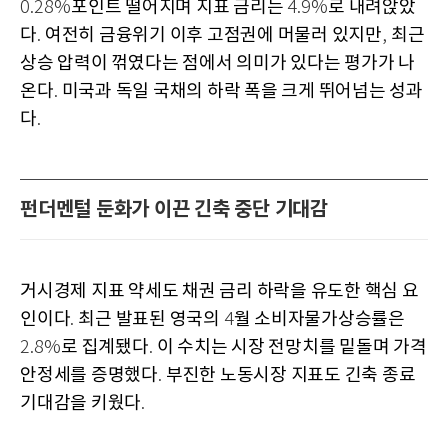
포인트 떨어지며 지표 금리는
로 내려앉았
0.28%
4.9%
다
여전히 금융위기 이후 고점권에 머물러 있지만
최근
.
,
상승 압력이 꺾였다는 점에서 의미가 있다는 평가가 나
온다
미국과 독일 국채의 하락 폭을 크게 뛰어넘는 성과
.
다
.
펀더멘털 둔화가 이끈 긴축 중단 기대감
거시경제 지표 약세도 채권 금리 하락을 유도한 핵심 요
인이다
최근 발표된 영국의
월 소비자물가상승률은
.
4
로 집계됐다
이 수치는 시장 전망치를 밑돌며 가격
2.8%
.
안정세를 증명했다
부진한 노동시장 지표도 긴축 종료
.
기대감을 키웠다
.