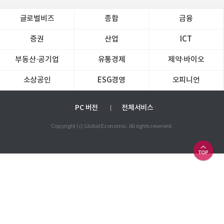
글로벌비즈
종합
금융
증권
산업
ICT
부동산·공기업
유통경제
제약∙바이오
소상공인
ESG경영
오피니언
PC 버전
전체서비스
Copyright (c) Global Economic. All rights reserved.