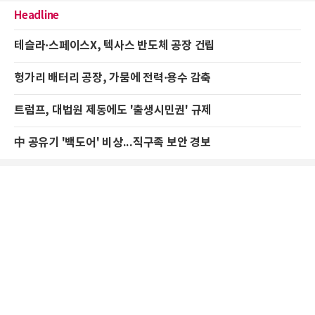
Headline
테슬라·스페이스X, 텍사스 반도체 공장 건립
헝가리 배터리 공장, 가뭄에 전력·용수 감축
트럼프, 대법원 제동에도 '출생시민권' 규제
中 공유기 '백도어' 비상...직구족 보안 경보