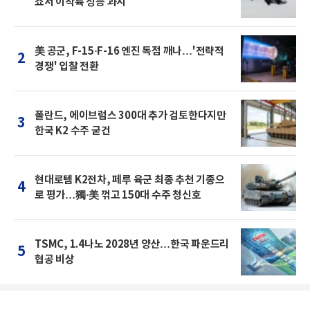
쇼서 이착륙 성능 과시
美 공군, F-15·F-16 엔진 독점 깨나…'전략적
2
경쟁' 입찰 전환
폴란드, 에이브럼스 300대 추가 검토한다지만
3
한국 K2 수주 굳건
현대로템 K2전차, 페루 육군 최종 추천 기종으
4
로 평가…獨·美 꺾고 150대 수주 청신호
TSMC, 1.4나노 2028년 양산…한국 파운드리
5
협공 비상