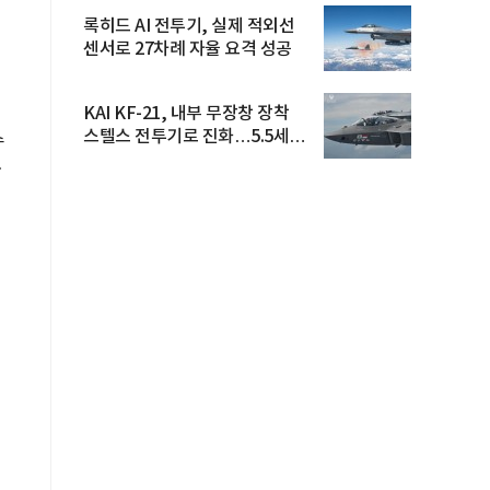
록히드 AI 전투기, 실제 적외선
센서로 27차례 자율 요격 성공
KAI KF-21, 내부 무장창 장착
스텔스 전투기로 진화…5.5세대
수
도...
라