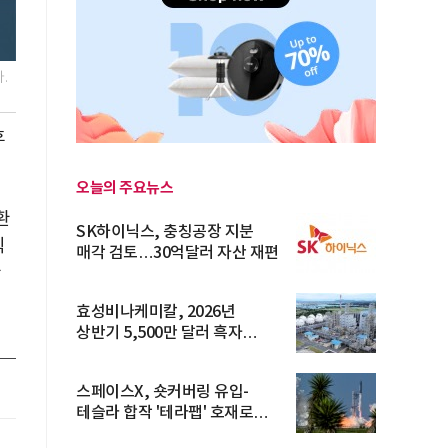
.
후
오늘의 주요뉴스
환
SK하이닉스, 충칭공장 지분
직
매각 검토…30억달러 자산 재편
환
효성비나케미칼, 2026년
상반기 5,500만 달러 흑자
전환… 4대 체...
스페이스X, 숏커버링 유입-
테슬라 합작 '테라팹' 호재로
15.83% ...