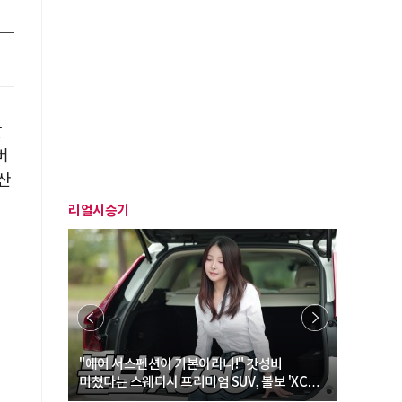
갈
버
산
리얼시승기
… “여성·
"에어 서스펜션이 기본이라니!" 갓성비
"디자인 대
미쳤다는 스웨디시 프리미엄 SUV, 볼보 'XC60
크로스오버
B5 울트라'