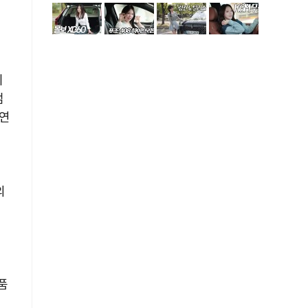
이
검
 연
의
품