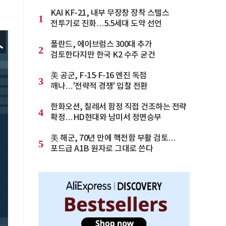
KAI KF-21, 내부 무장창 장착 스텔스
1
전투기로 진화…5.5세대 도약 선언
폴란드, 에이브럼스 300대 추가
2
검토한다지만 한국 K2 수주 굳건
美 공군, F-15·F-16 엔진 독점
3
깨나…'전략적 경쟁' 입찰 전환
한화오션, 칠레서 함정 직접 건조하는 전략
4
확정…HD현대와 남미서 정면승부
美 해군, 70년 만에 핵전함 부활 검토…
5
포드급 A1B 원자로 그대로 쓴다