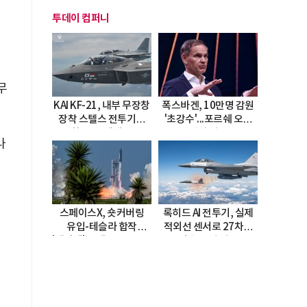
투데이 컴퍼니
무
KAI KF-21, 내부 무장창
폭스바겐, 10만명 감원
장착 스텔스 전투기로
'초강수'...포르쉐 오너
진화…5.5세대 도약
직접 경고
나
선언
스페이스X, 숏커버링
록히드 AI 전투기, 실제
유입-테슬라 합작
적외선 센서로 27차례
고
'테라팹' 호재로 15.83%
자율 요격 성공
급등
리