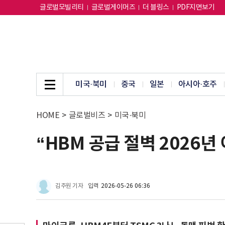
글로벌모빌리티
글로벌게이머즈
더 블링스
PDF지면보기
미국·북미
중국
일본
아시아·호주
HOME
>
글로벌비즈
>
미국·북미
“HBM 공급 절벽 2026년
김주원 기자
입력
2026-05-26 06:36