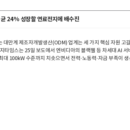
연평균 24% 성장할 연료전지에 배수진
 대만계 제조자개발생산(ODM) 업계는 세 가지 핵심 자원 고
지타임스는 25일 보도에서 엔비디아의 블랙웰 등 차세대 AI 서
 최대 100kW 수준까지 치솟으면서 전력·노동력·자금 부족이 생
박지수 아나운서가 타본 ‘전설의 무쏘’
초보자도 반할 반전 매력”