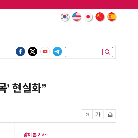
목’ 현실화”
많이 본 기사