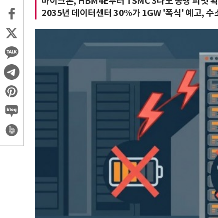
마이크론, HBM4E부터 TSMC 3나노 동맹 피벗 
2035년 데이터센터 30%가 1GW '폭식' 예고,