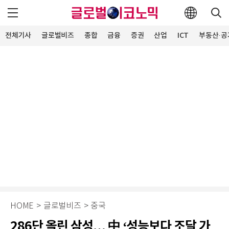
전체기사
글로벌비즈
종합
금융
증권
산업
ICT
부동산·공
HOME
>
글로벌비즈
>
중국
286단 올린 삼성… 中 ‘성능보다 조달 가