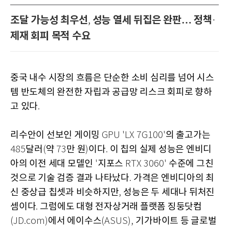
조달 가능성 최우선
성능 열세 뒤집은 완판… 정책
,
·
제재 회피 목적 수요
중국 내수 시장의 흐름은 단순한 소비 심리를 넘어 시스
템 반도체의 완전한 자립과 공급망 리스크 회피로 향하
고 있다
.
리수안이 선보인 게이밍
의 출고가는
GPU 'LX 7G100'
달러
약
만 원
이다
이 칩의 실제 성능은 엔비디
485
(
73
)
.
아의 이전 세대 모델인
지포스
수준에 그친
'
RTX 3060'
것으로 기술 검증 결과 나타났다
가격은 엔비디아의 최
.
신 중상급 칩셋과 비슷하지만
성능은 두 세대나 뒤처진
,
셈이다
그럼에도 대형 전자상거래 플랫폼 징둥닷컴
.
에서 에이수스
기가바이트 등 글로벌
(JD.com)
(ASUS),