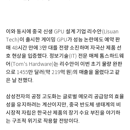
이와 동시에 중국 신생
설계 기업 리수안
GPU
(Lisuan
이 출시한 게이밍
가 성능 논란에도 예약 판
Tech)
GPU
매
시간 만에
만 대를 전량 소진하며 자국산 제품 선
48
3
호 현상을 입증했다
정보기술
전문 매체 톰스하드웨
.
(IT)
어
는 리수안이 이번 초기 물량 완판
(Tom's Hardware)
으로
만 달러
약
억 원
의 매출을 올렸다고 같
1455
(
219
)
은 날 전했다
.
삼성전자의 공정 고도화는 글로벌 메모리 공급망의 효율
성을 유지하려는 계산이지만
중국 반도체 생태계의 비
,
시장적 자립은 한국산 제품의 장기 수요 부진을 야기하
는 구조적 위기로 작용할 전망이다
.