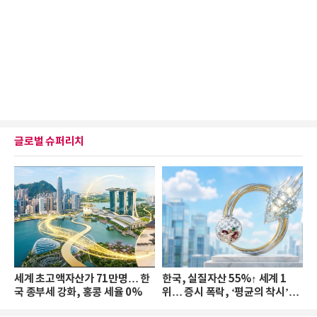
글로벌 슈퍼리치
세계 초고액자산가 71만명… 한
한국, 실질자산 55%↑ 세계 1
국 종부세 강화, 홍콩 세율 0%
위… 증시 폭락, ‘평균의 착시’와
부의 유동성 위기