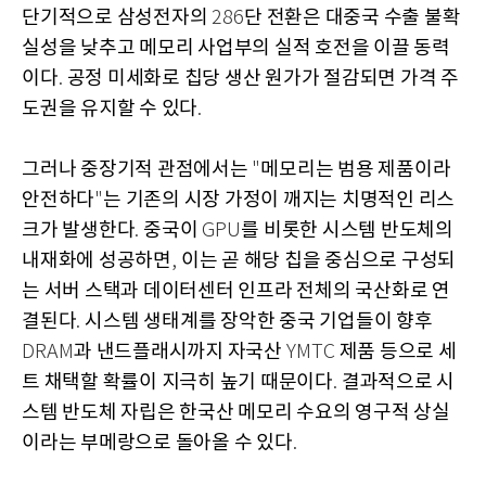
단기적으로 삼성전자의
단 전환은 대중국 수출 불확
286
실성을 낮추고 메모리 사업부의 실적 호전을 이끌 동력
이다
공정 미세화로 칩당 생산 원가가 절감되면 가격 주
.
도권을 유지할 수 있다
.
그러나 중장기적 관점에서는
메모리는 범용 제품이라
"
안전하다
는 기존의 시장 가정이 깨지는 치명적인 리스
"
크가 발생한다
중국이
를 비롯한 시스템 반도체의
.
GPU
내재화에 성공하면
이는 곧 해당 칩을 중심으로 구성되
,
는 서버 스택과 데이터센터 인프라 전체의 국산화로 연
결된다
시스템 생태계를 장악한 중국 기업들이 향후
.
과 낸드플래시까지 자국산
제품 등으로 세
DRAM
YMTC
트 채택할 확률이 지극히 높기 때문이다
결과적으로 시
.
스템 반도체 자립은 한국산 메모리 수요의 영구적 상실
이라는 부메랑으로 돌아올 수 있다
.