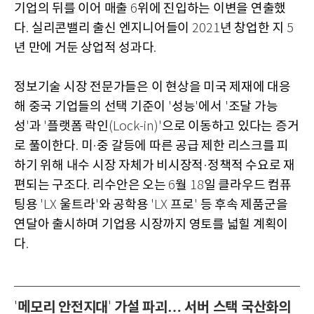
기업의 뒤를 이어 매출
위에 진입하는 이변을 연출했
6
다
실리콘밸리 출신 엔지니어들이
년 창업한 지
.
2021
5
년 만에 거둔 상업적 성과다
.
정보기술 시장 전문가들은 이 현상을 미국 제재에 대응
해 중국 기업들의 선택 기준이
성능
에서
조달 가능
'
'
'
성
과
플랫폼 락인
으로 이동하고 있다는 증거
'
'
(Lock-in)'
로 풀이한다
미
중 갈등에 따른 공급 제한 리스크를 피
.
·
하기 위해 내수 시장 자체가 비시장적
정책적 수요로 재
·
편되는 구조다
리수안은 오는
월
일 클라우드 컴퓨
.
6
18
팅용
울트라
와 공학용
프로
등 후속 제품군을
'LX
'
'LX
'
연달아 출시하며 기업용 시장까지 영토를 넓힐 계획이
다
.
메모리 안전지대
가설 파괴… 서버 스택 국산화의
'
'