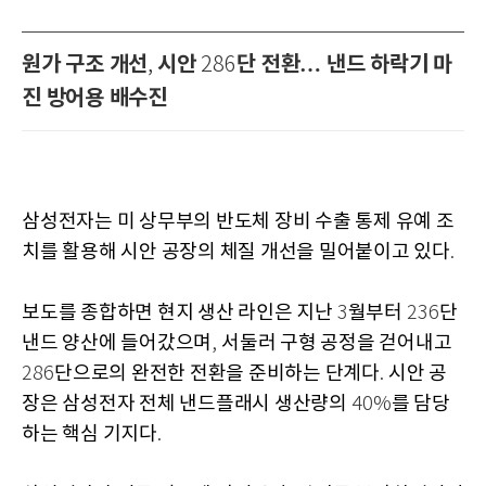
원가 구조 개선
시안
단 전환… 낸드 하락기 마
,
286
진 방어용 배수진
삼성전자는 미 상무부의 반도체 장비 수출 통제 유예 조
치를 활용해 시안 공장의 체질 개선을 밀어붙이고 있다
.
보도를 종합하면 현지 생산 라인은 지난
월부터
단
3
236
낸드 양산에 들어갔으며
서둘러 구형 공정을 걷어내고
,
단으로의 완전한 전환을 준비하는 단계다
시안 공
286
.
장은 삼성전자 전체 낸드플래시 생산량의
를 담당
40%
하는 핵심 기지다
.