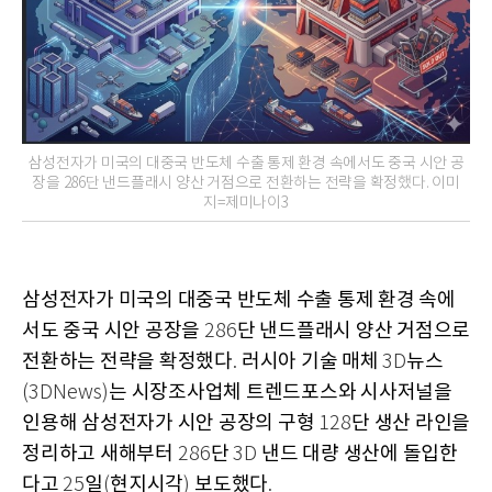
삼성전자가 미국의 대중국 반도체 수출 통제 환경 속에서도 중국 시안 공
장을 286단 낸드플래시 양산 거점으로 전환하는 전략을 확정했다. 이미
지=제미나이3
삼성전자가 미국의 대중국 반도체 수출 통제 환경 속에
서도 중국 시안 공장을
단 낸드플래시 양산 거점으로
286
전환하는 전략을 확정했다
러시아 기술 매체
뉴스
.
3D
는 시장조사업체 트렌드포스와 시사저널을
(3DNews)
인용해 삼성전자가 시안 공장의 구형
단 생산 라인을
128
정리하고 새해부터
단
낸드 대량 생산에 돌입한
286
3D
다고
일
현지시각
보도했다
25
(
)
.