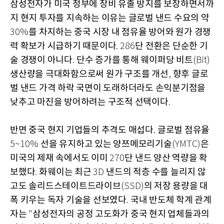
삼성전자가 미국 정부에 장비 유출 방지를 보장하면서까
지 현지 투자를 지속하는 이유는 글로벌 낸드 수요의 약
를 차지하는 중국 시장 내 점유율 방어와 원가 경쟁
30%
력 확보가 시급하기 때문이다
단 전환은 단순한 기
. 286
술 경쟁이 아니다
단수 증가를 통해 웨이퍼당 비트
.
(Bit)
생산량을 극대화함으로써 원가 구조를 개선
향후 글로
,
벌 낸드 가격 하락 국면이 도래하더라도 손익분기점을
낮추고 마진을 방어하려는 구조적 선택이다
.
반면 중국 현지 기업들의 추격도 매섭다
글로벌 점유율
.
선을 유지하고 있는 양쯔메모리기술
은
5~10%
(YMTC)
미국의 제재 속에서도 이미
단 낸드 양산 역량을 확
270
보했다
화웨이는 최근
낸드의 적층 수를 늘리지 않
.
3D
고도 솔리드스테이트드라이브
의 저장 용량을 대
(SSD)
폭 키우는 독자 기술을 선보였다
국내 반도체 학계 관계
.
자는
삼성전자의 공정 고도화가 중국 현지 업체들과의
"