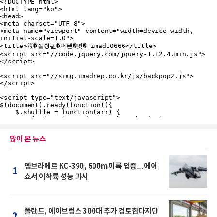
많이 본 뉴스
엠브라에르 KC-390, 600m 이륙 입증…에어
1
쇼서 이착륙 성능 과시
폴란드, 에이브럼스 300대 추가 검토한다지만
2