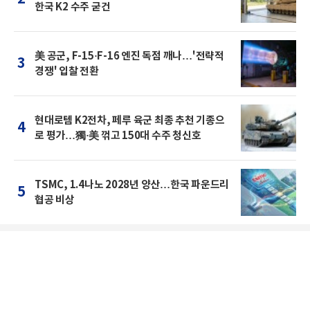
한국 K2 수주 굳건
美 공군, F-15·F-16 엔진 독점 깨나…'전략적
3
경쟁' 입찰 전환
현대로템 K2전차, 페루 육군 최종 추천 기종으
4
로 평가…獨·美 꺾고 150대 수주 청신호
TSMC, 1.4나노 2028년 양산…한국 파운드리
5
협공 비상