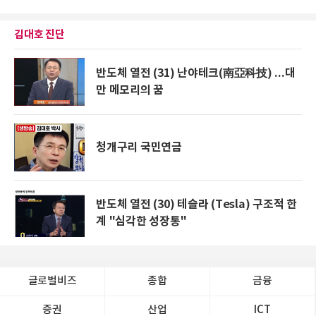
김대호 진단
반도체 열전 (31) 난야테크(南亞科技) ...대
만 메모리의 꿈
청개구리 국민연금
반도체 열전 (30) 테슬라 (Tesla) 구조적 한
계 "심각한 성장통"
글로벌비즈
종합
금융
증권
산업
ICT