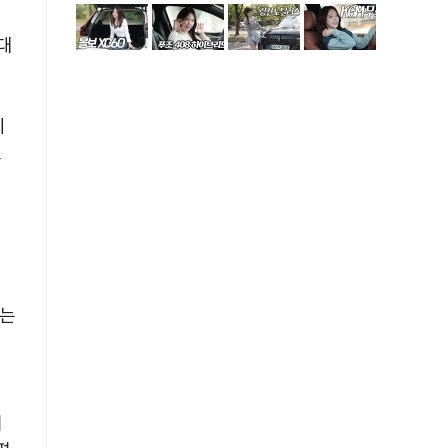
대
계
로
일
요는
기