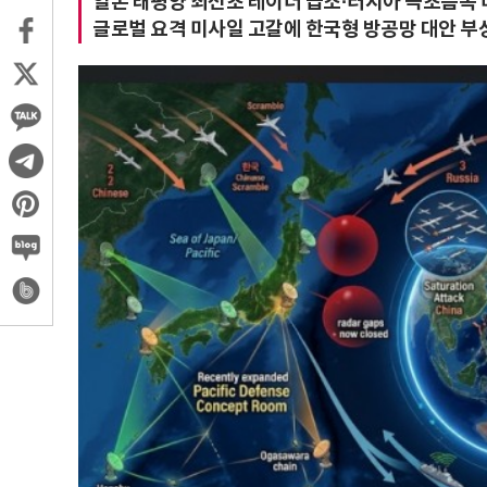
일본 태평양 최전초 레이더 급조·러시아 극초음속 
글로벌 요격 미사일 고갈에 한국형 방공망 대안 부