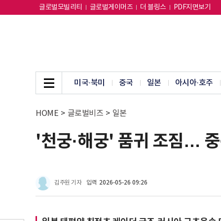
글로벌모빌리티
글로벌게이머즈
더 블링스
PDF지면보기
미국·북미
중국
일본
아시아·호주
HOME
>
글로벌비즈
>
일본
'천궁·해궁' 품귀 조짐… 중
김주원 기자
입력
2026-05-26 09:26