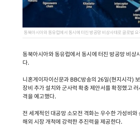
동북아시아와 동유럽에서 동시에 터진 방공망 비상사태로 글로벌 요격
동북아시아와 동유럽에서 동시에 터진 방공망 비상사
다
.
니혼게이자이신문과
BBC
방송의
26
일
(
현지시각
)
보
장비 추가 설치와 군사력 확충 제안서를 확정했고 러
격을 예고했다
.
전 세계적인 대공망 소모전 격화는 우수한 가성비와 
해외 시장 개척에 강력한 추진력을 제공한다
.