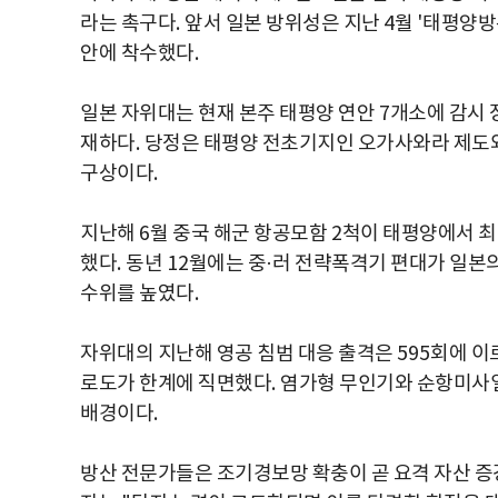
라는 촉구다
.
앞서 일본 방위성은 지난
4
월
'
태평양방
안에 착수했다
.
일본 자위대는 현재 본주 태평양 연안
7
개소에 감시 
재하다
.
당정은 태평양 전초기지인 오가사와라 제도와
구상이다
.
지난해
6
월 중국 해군 항공모함
2
척이 태평양에서 
했다
.
동년
12
월에는 중
·
러 전략폭격기 편대가 일본
수위를 높였다
.
자위대의 지난해 영공 침범 대응 출격은
595
회에 이
로도가 한계에 직면했다
.
염가형 무인기와 순항미사일
배경이다
.
방산 전문가들은 조기경보망 확충이 곧 요격 자산 