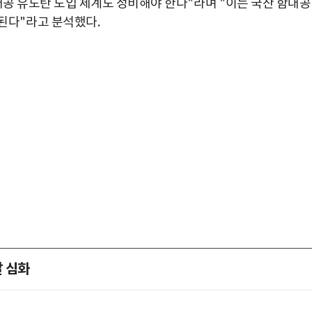
대공 유도탄 도입 체계도 정비해야 한다
"
라며
"
이는 국산 함대공
 된다
"
라고 분석했다
.
 심화
박지수 아나운서가 타본 ‘전설의 무쏘’
초보자도 반할 반전 매력”