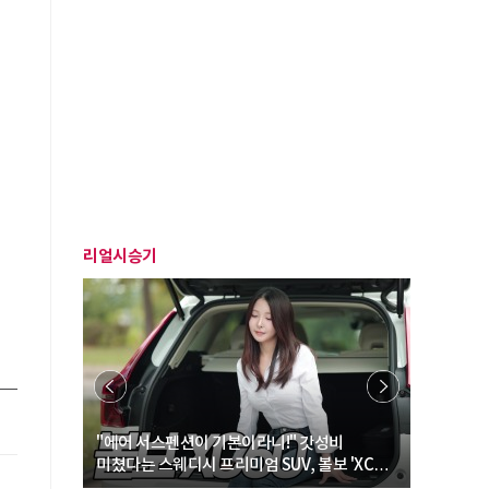
리얼시승기
… “여성·
"에어 서스펜션이 기본이라니!" 갓성비
"디자인 대
미쳤다는 스웨디시 프리미엄 SUV, 볼보 'XC60
크로스오버
B5 울트라'