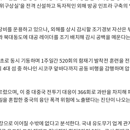
위구상실
'
을 전격 신설하고 독자적인 외해 방공 인프라 구축의 
장비를 운용하고 있으나
,
외해를 상시 감시할 조기경보 자산은 
 북대동도에 대공 레이더를 조기 배치해 감시 공백을 메운다
최초로 동시 기동하며
1
주일간
520
회의 함재기 발착전 훈련을 
의
4
대 섬 중 하나인 시코쿠 앞바다까지 공동 비행을 감행하며 
르렀으며
,
이 중 대중국 전투기 대응이
366
회로 과반을 차지해 
을 혼합한 중국의 융단 폭격 위험에 노출됐다는 진단이 나오
증강으로 이어질 수밖에 없다고 분석한다
.
국내 유도무기 업계 관