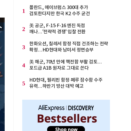
폴란드, 에이브럼스 300대 추가
1
검토한다지만 한국 K2 수주 굳건
美 공군, F-15·F-16 엔진 독점
2
깨나…'전략적 경쟁' 입찰 전환
한화오션, 칠레서 함정 직접 건조하는 전략
3
확정…HD현대와 남미서 정면승부
美 해군, 70년 만에 핵전함 부활 검토…
4
포드급 A1B 원자로 그대로 쓴다
HD현대, 필리핀 함정·페루 잠수함 수주
5
유력…하반기 방산 대박 예고