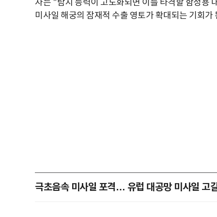
자는
"
탐지 능력이 고도화되면 이를 타격할 함정용 
미사일 해궁의 잠재적 수출 영토가 확대되는 기회가
극초음속 미사일 포격… 유럽 대공망 미사일 고갈