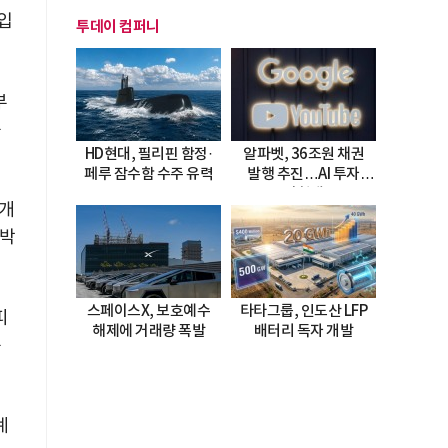
입
투데이 컴퍼니
부
는
HD현대, 필리핀 함정·
알파벳, 36조원 채권
페루 잠수함 수주 유력
발행 추진…AI 투자
시험대
전개
압박
스페이스X, 보호예수
타타그룹, 인도산 LFP
피
해제에 거래량 폭발
배터리 독자 개발
는
계