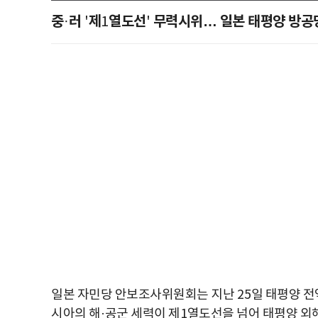
중
러
제
열도선
무력시위… 일본 태평양 방공
·
'
1
'
일본 자민당 안보조사위원회는 지난
25
일 태평양 전
시아의 해
·
공군 세력이 제
1
열도선을 넘어 태평양 외