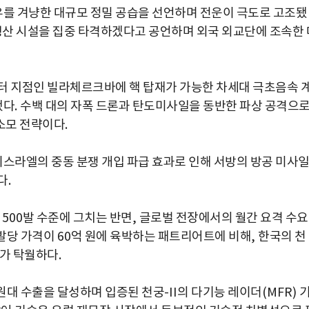
를 겨냥한 대규모 정밀 공습을 선언하며 전운이 극도로 고조됐
생산 시설을 집중 타격하겠다고 공언하며 외국 외교단에 조속한 
터 지점인 빌라체르크바에 핵 탑재가 가능한 차세대 극초음속 
했다
.
수백 대의 자폭 드론과 탄도미사일을 동반한 파상 공격으
소모 전략이다
.
스라엘의 중동 분쟁 개입 파급 효과로 인해 서방의 방공 미사
다
.
은
500
발 수준에 그치는 반면
,
글로벌 전장에서의 월간 요격 수
발당 가격이
60
억 원에 육박하는 패트리어트에 비해
,
한국의 천
비가 탁월하다
.
원대 수출을 달성하며 입증된 천궁
-II
의 다기능 레이더
(MFR)