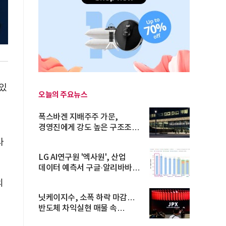
있
오늘의 주요뉴스
폭스바겐 지배주주 가문,
경영진에게 강도 높은 구조조정
주문
타
LG AI연구원 '엑사원', 산업
데이터 예측서 구글·알리바바
제쳐
의
닛케이지수, 소폭 하락 마감…
반도체 차익실현 매물 속
TOPIX 선...