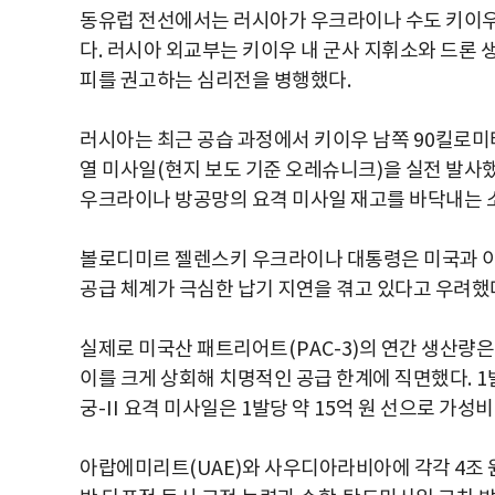
동유럽 전선에서는 러시아가 우크라이나 수도 키이우
다
.
러시아 외교부는 키이우 내 군사 지휘소와 드론 
피를 권고하는 심리전을 병행했다
.
러시아는 최근 공습 과정에서 키이우 남쪽
90
킬로미
열 미사일
(
현지 보도 기준 오레슈니크
)
을 실전 발사
우크라이나 방공망의 요격 미사일 재고를 바닥내는 
볼로디미르 젤렌스키 우크라이나 대통령은 미국과 이
공급 체계가 극심한 납기 지연을 겪고 있다고 우려했
실제로 미국산 패트리어트
(PAC-3)
의 연간 생산량
이를 크게 상회해 치명적인 공급 한계에 직면했다
. 1
궁
-II
요격 미사일은
1
발당 약
15
억 원 선으로 가성
아랍에미리트
(UAE)
와 사우디아라비아에 각각
4
조 