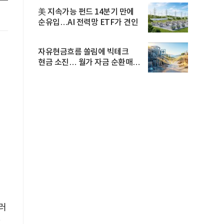
美 지속가능 펀드 14분기 만에
순유입…AI 전력망 ETF가 견인
자유현금흐름 쏠림에 빅테크
현금 소진… 월가 자금 순환매
확산
러