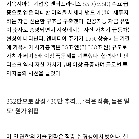
키옥시아는 기업용 엔터프라이즈
수요 급
SSD(eSSD)
증으로 얻은 막대한 이익을 차세대 낸드 개발에 재투자
하는 자금 선순환 구조를 구축했다
인공지능 자금 유입
.
이 숫자로 증명되면서 시장에서는 자산 가치가 급등하는
현상이 나타난다
엔비디아 주가가
상승하는 기간
.
15%
에 키옥시아 시가총액은
조 엔
약
조 원
규모로
36
(
338
)
가치가 뛰며
배 이상 폭등세를 기록했다
협력사인 샌
6
.
디스크 역시 자산 가치가
배 이상 급증하며 글로벌 투
7
자자들의 시선을 끌었다
.
단으로 삼성
단 추격…
적은 적층
높은 밀
332
430
‘
,
도
원가 위협
’
미
일 연합의 기술 전략은 적층 수 경쟁에서 벗어나
실
·
,