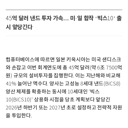
억 달러 낸드 투자 가속… 미
일 합작
빅스
출
45
·
‘
10’
시 앞당긴다
컴퓨터베이스에 따르면 일본 키옥시아는 미국 샌디스크
와 손잡고 이번 회계연도에 총
억 달러
약
조
억
45
(
6
7500
원
규모의 설비투자를 집행한다
이는 지난해와 비교해
)
.
늘어난 액수다
양사는 고성능
세대 낸드
41%
.
8
(BiCS8)
양산 체제를 확충하는 동시에
세대인
빅스
10
'
상용화 시점을 당초 계획보다 앞당긴
10(BiCS10)'
년 하반기 또는
년 초로 설정하고 전략적 자원
2026
2027
을 투입한다
.