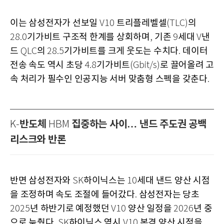
이는 삼성전자가 선보일
트리플레벨셀
의
V10
(TLC)
기가비트 구조적 한계를 상회하며
기존
세대
낸
28.0
,
9
V
드
의
기가비트를 크게 웃도는 수치다
데이터
QLC
28.5
.
전송 속도 역시 초당
기가비트
로 끌어올려 고
4.8
(Gbit/s)
속 처리가 필수인 인공지능 서버 맞춤형 스펙을 갖춘다
.
반도체
집중하는 사이… 낸드 주도권 공백
K-
HBM
리스크와 반론
반면 삼성전자와
하이닉스는
세대 낸드 양산 시점
SK
10
을 조정하며 속도 조절에 들어갔다
삼성전자는 당초
.
년 하반기로 예정했던
양산 일정을
년 중
2025
V10
2026
으로 늦췄다
하이닉스 역시
본격 양산 시점을
. SK
V10