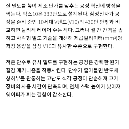
질 밀도를 높여 제조 단가를 낮추는 공정 혁신에 방점을
찍는다
빅스
은
단으로 설계된다
삼성전자가 공
.
10
332
.
정을 준비 중인
세대
낸드
의
단 안팎과 비
10
V
(V10)
430
교하면 물리적 레이어 수는 적다
그러나 셀 간 간격을 좁
.
히고 사각형 밀도 기술을 개선해 제곱밀리미터
당
(mm²)
저장 용량을 삼성
과 유사한 수준으로 구현한다
V10
.
적은 단수로 유사 밀도를 구현하는 공정은 강력한 원가
절감 메커니즘을 작동시킨다
단수가 줄어들면 반도체
.
상하부를 관통하는 고난도 식각 공정이 단순해져 고가
장비의 사용 시간이 단축되며
전체 스택 높이가 낮아져
,
웨이퍼가 휘는 결함이 감소한다
.