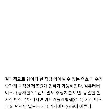
결과적으로 웨이퍼 한 장당 찍어낼 수 있는 유효 칩 수가
증가해 극적인 제조원가 인하가 가능해진다
컴퓨터베
.
이스가 공개한
낸드 밀도 추정치를 보면
동일한 셀
3D
,
저장 방식은 아니지만 쿼드러플레벨셀
기준 빅스
(QLC)
의 면적당 밀도는
기가비트
에 이른다
10
37.6
(Gb)
.