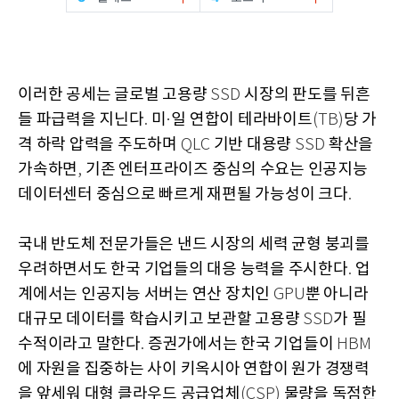
이러한 공세는 글로벌 고용량
시장의 판도를 뒤흔
SSD
들 파급력을 지닌다
미
일 연합이 테라바이트
당 가
.
·
(TB)
격 하락 압력을 주도하며
기반 대용량
확산을
QLC
SSD
가속하면
기존 엔터프라이즈 중심의 수요는 인공지능
,
데이터센터 중심으로 빠르게 재편될 가능성이 크다
.
국내 반도체 전문가들은 낸드 시장의 세력 균형 붕괴를
우려하면서도 한국 기업들의 대응 능력을 주시한다
업
.
계에서는 인공지능 서버는 연산 장치인
뿐 아니라
GPU
대규모 데이터를 학습시키고 보관할 고용량
가 필
SSD
수적이라고 말한다
증권가에서는 한국 기업들이
.
HBM
에 자원을 집중하는 사이 키옥시아 연합이 원가 경쟁력
을 앞세워 대형 클라우드 공급업체
물량을 독점한
(CSP)