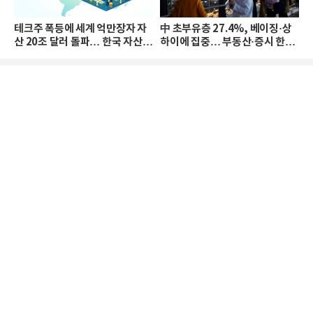
테크주 폭등에 세계 억만장자 자
中 초부유층 27.4%, 베이징·상
산 20조 달러 돌파… 한국 자산
하이에 집중… 부동산·증시 한파
격차 확대
로 자산은 소폭 감소