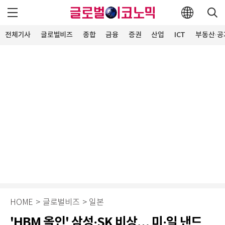
전체기사
글로벌비즈
종합
금융
증권
산업
ICT
부동산·공
HOME
>
글로벌비즈
>
일본
'HBM 올인' 삼성·SK 비상… 미·일 낸드