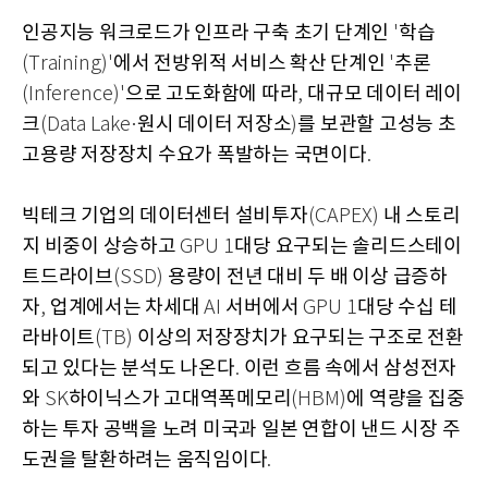
인공지능 워크로드가 인프라 구축 초기 단계인
학습
'
에서 전방위적 서비스 확산 단계인
추론
(Training)'
'
으로 고도화함에 따라
대규모 데이터 레이
(Inference)'
,
크
원시 데이터 저장소
를 보관할 고성능 초
(Data Lake·
)
고용량 저장장치 수요가 폭발하는 국면이다
.
빅테크 기업의 데이터센터 설비투자
내 스토리
(CAPEX)
지 비중이 상승하고
대당 요구되는 솔리드스테이
GPU 1
트드라이브
용량이 전년 대비 두 배 이상 급증하
(SSD)
자
업계에서는 차세대
서버에서
대당 수십 테
,
AI
GPU 1
라바이트
이상의 저장장치가 요구되는 구조로 전환
(TB)
되고 있다는 분석도 나온다
이런 흐름 속에서 삼성전자
.
와
하이닉스가 고대역폭메모리
에 역량을 집중
SK
(HBM)
하는 투자 공백을 노려 미국과 일본 연합이 낸드 시장 주
도권을 탈환하려는 움직임이다
.