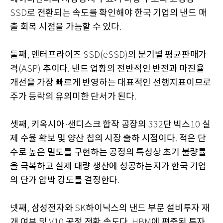
로 전환되는 속도를 확인해야 한국 기업의 낸드 매
SSD
출 회복 시점을 가늠할 수 있다
.
둘째
엔터프라이즈
의 분기별 평균판매가
,
SSD(eSSD)
격
추이다
낸드 업황의 전반적인 반전과 마진율
(ASP)
.
개선을 가장 빠르게 반영하는 대표적인 선행지표이므로
주가 등락의 유의미한 단서가 된다
.
셋째
키옥시아
샌디스크 합작 공장의
단 빅스
실
,
·
332
10
제 수율 확보 및 양산 칩의 시장 출하 시점이다
적은 단
.
수로 높은 밀도를 구현하는 공정의 특성상 초기 불량률
을 극복하고 실제 대량 생산에 성공하는지가 한국 기업
의 단가 압박 강도를 결정한다
.
넷째
삼성전자와
하이닉스의 낸드 부문 설비투자 재
,
SK
개 여부 및
공정 전환 속도다
에 편중된 투자
V10
. HBM