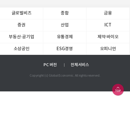
글로벌비즈
종합
금융
증권
산업
ICT
부동산·공기업
유통경제
제약∙바이오
소상공인
ESG경영
오피니언
PC 버전
전체서비스
Copyright (c) Global Economic. All rights reserved.