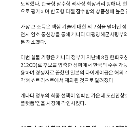
도착했다
.
한국형 잠수함 역사상 최장거리 항해다
.
현
으로 평가하며 한국형 디젤 잠수함의 상품성에 높은
가장 큰 소득은 핵심 기술에 대한 의구심을 덜어낸 
전시 암호 통신망을 통해 캐나다 태평양해군사령부
분 해소했다
.
이번 실물 기항은 캐나다 정부가 지난해
8
월 한화오
212CD)
로 후보를 압축한 상황에서 한국의 수주 가
용하며 경쟁자로 꼽혔던 일본의 다이게이급은 해외 수
막혀 쇼트리스트에서 제외된 것으로 알려졌다
.
캐나다 정부의 최종 선택이 임박한 가운데 도산안창호
플랫폼
'
임을 시장에 각인시켰다
.