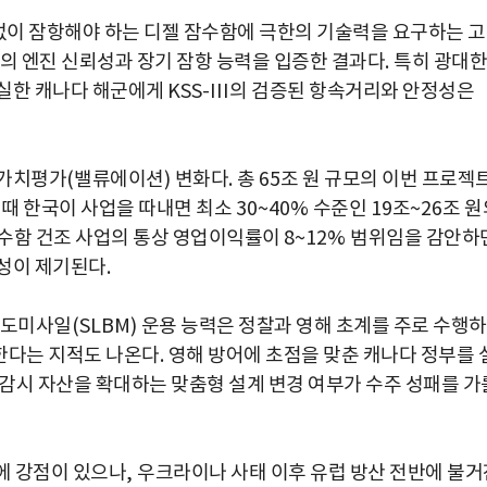
없이 잠항해야 하는 디젤 잠수함에 극한의 기술력을 요구하는 
의 엔진 신뢰성과 장기 잠항 능력을 입증한 결과다
.
특히 광대한
절실한 캐나다 해군에게
KSS-III
의 검증된 항속거리와 안정성은
 가치평가
(
밸류에이션
)
변화다
.
총
65
조 원 규모의 이번 프로젝
 때 한국이 사업을 따내면 최소
30~40%
수준인
19
조
~26
조 원
수함 건조 사업의 통상 영업이익률이
8~12%
범위임을 감안하
능성이 제기된다
.
도미사일
(SLBM)
운용 능력은 정찰과 영해 초계를 주로 수행
한다는 지적도 나온다
.
영해 방어에 초점을 맞춘 캐나다 정부를 
감시 자산을 확대하는 맞춤형 설계 변경 여부가 수주 성패를 가
에 강점이 있으나
,
우크라이나 사태 이후 유럽 방산 전반에 불거