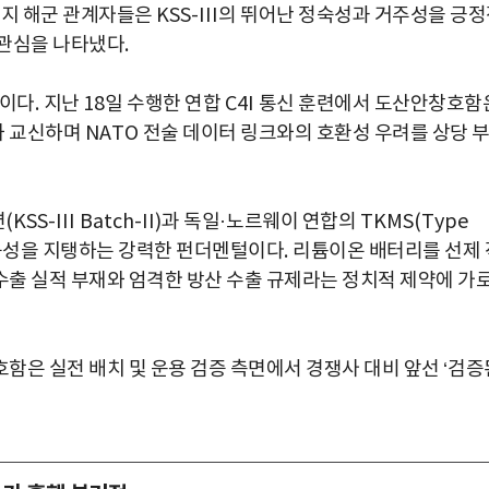
지 해군 관계자들은
KSS-III
의 뛰어난 정숙성과 거주성을 긍정
 관심을 나타냈다
.
점이다
.
지난
18
일 수행한 연합
C4I
통신 훈련에서 도산안창호함
와 교신하며
NATO
전술 데이터 링크와의 호환성 우려를 상당 
션
(KSS-III Batch-II)
과 독일
·
노르웨이 연합의
TKMS(Type
능성을 지탱하는 강력한 펀더멘털이다
.
리튬이온 배터리를 선제 
출 실적 부재와 엄격한 방산 수출 규제라는 정치적 제약에 가
함은 실전 배치 및 운용 검증 측면에서 경쟁사 대비 앞선
‘
검증
박지수 아나운서가 타본 ‘전설의 무쏘’
초보자도 반할 반전 매력”