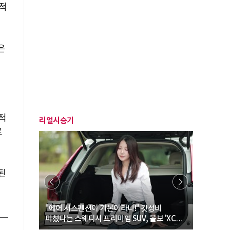
적
은
부
적
리얼시승기
로
된
… “여성·
"에어 서스펜션이 기본이라니!" 갓성비
"디자인 대
미쳤다는 스웨디시 프리미엄 SUV, 볼보 'XC60
크로스오버
B5 울트라'