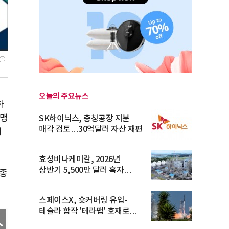
력을
오늘의 주요뉴스
하
동맹
SK하이닉스, 충칭공장 지분
매각 검토…30억달러 자산 재편
업
효성비나케미칼, 2026년
상반기 5,500만 달러 흑자
종
전환… 4대 체...
스페이스X, 숏커버링 유입-
테슬라 합작 '테라팹' 호재로
15.83% ...