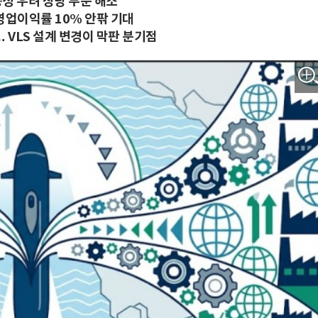
용성 우려 상당 부분 해소
… 영업이익률 10% 안팎 기대
… VLS 설계 변경이 막판 분기점