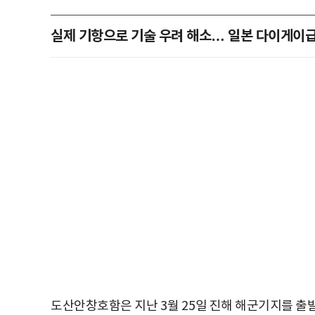
실제 기항으로 기술 우려 해소… 일본 다이게이
도산안창호함은 지난
3
월
25
일 진해 해군기지를 출