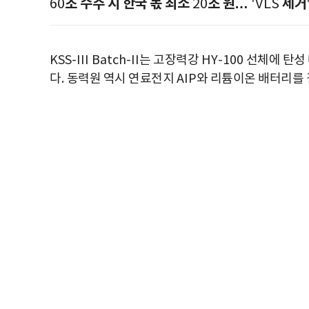
조 수주 시 한국 몫 최소
조 원…
제거
60
20
'VLS
KSS-III Batch-II
는 고장력강
HY-100
선체에 탄성
다
.
동력원 역시 연료전지
AIP
와 리튬이온 배터리를 