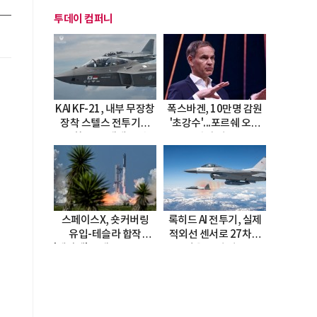
투데이 컴퍼니
KAI KF-21, 내부 무장창
폭스바겐, 10만명 감원
장착 스텔스 전투기로
'초강수'...포르쉐 오너
진화…5.5세대 도약
직접 경고
선언
스페이스X, 숏커버링
록히드 AI 전투기, 실제
유입-테슬라 합작
적외선 센서로 27차례
'테라팹' 호재로 15.83%
자율 요격 성공
급등
에