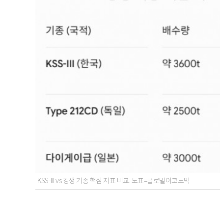
KSS-III vs 경쟁 기종 핵심 지표 비교. 도표=글로벌이코노믹