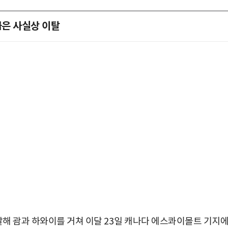
급은 사실상 이탈
발해 괌과 하와이를 거쳐 이달
23
일 캐나다 에스콰이몰트 기지