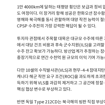
1
만
4000km
에 달하는 태평양 횡단은 보급과 정비 
도 여정이다
.
이 장거리 항해 성공은 한화오션 잠수함
영해와 북극해를 동시 관할하며 대양 작전 능력이 
CPSP
수주전의 가장 강력한 해답이 될 수 있다
.
투자자 관점에서 주목할 대목은 대규모 수주에 따른
에서 대당 건조 비용과 후속 군수지원
(ILS)
을 고려할
수주 잔고 확보가 가능하다
.
방산업계가 추정하는 잠
중장기적으로 연간 수천억 원 규모의 이익 기여 가
다만
10
셀의 수직발사관
(VLS)
과 현무
-4-4
잠대지탄
캐나다 해군 작전 요구 조건
(ROC)
을 과도하게 초과
득하기 위해
VLS
를 과감히 제거하고 그 공간에 정찰
·
핵심 협상 변수로 부상하고 있다
.
반면 독일
Type 212CD
는 북극해의 빙판 직접 부상