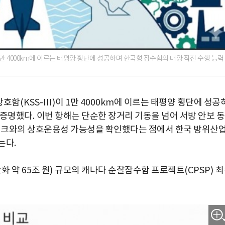
이 1만 4000km에 이르는 태평양 횡단에 성공하며 한국형 잠수함의 대양 작전 수행 능
창호함
(KSS-III)
이
1
만
4000km
에 이르는 태평양 횡단에 성공
 증명했다
.
이번 항해는 단순한 장거리 기동을 넘어 서방 안보 
링크와의 상호운용성 가능성을 확인했다는 점에서 한국 방위산
받는다
.
한화 약
65
조 원
)
규모의 캐나다 순찰잠수함 프로젝트
(CPSP)
최