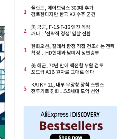
폴란드, 에이브럼스 300대 추가
1
검토한다지만 한국 K2 수주 굳건
美 공군, F-15·F-16 엔진 독점
2
깨나…'전략적 경쟁' 입찰 전환
한화오션, 칠레서 함정 직접 건조하는 전략
3
확정…HD현대와 남미서 정면승부
美 해군, 70년 만에 핵전함 부활 검토…
4
포드급 A1B 원자로 그대로 쓴다
KAI KF-21, 내부 무장창 장착 스텔스
5
전투기로 진화…5.5세대 도약 선언