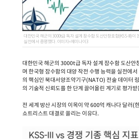
대한민국 해군의 3000t급 독자 설계 잠수함 도산안창호함(KSS-III)
실전에서 증명했다. 이미지=제미나이3
대한민국 해군의
3000t
급 독자 설계 잠수함 도산안
며 한국형 잠수함의 대양 작전 수행 능력을 실전에서
의 핵심인 북대서양조약기구
(NATO)
전술 데이터 
의 기술적 신뢰도를 한 단계 끌어올린 계기로 평가
전 세계 방산 시장의 이목이 약
600
억 캐나다 달러
(
쇼트리스트 대결로 쏠리는 이유다
.