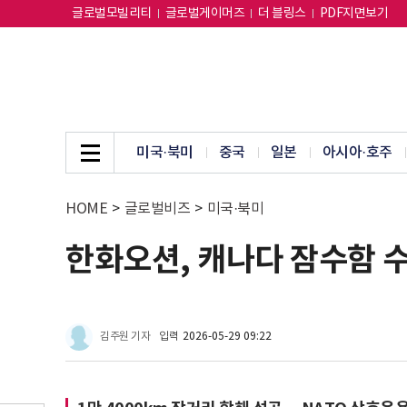
글로벌모빌리티
글로벌게이머즈
더 블링스
PDF지면보기
미국·북미
중국
일본
아시아·호주
HOME
>
글로벌비즈
>
미국·북미
한화오션, 캐나다 잠수함 수
김주원 기자
입력
2026-05-29 09:22