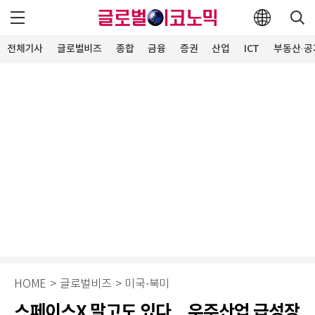
전체기사
글로벌비즈
종합
금융
증권
산업
ICT
부동산·공
HOME
>
글로벌비즈
>
미국·북미
스페이스X 말고도 있다…우주산업 급성장