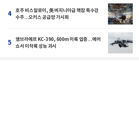
호주 비스알로이, 美 버지니아급 핵잠 특수강
4
수주…오커스 공급망 가시화
엠브라에르 KC-390, 600m 이륙 입증…에어
5
쇼서 이착륙 성능 과시