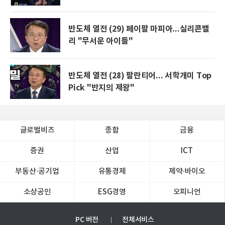
반도체 열전 (29) 페이팔 마피아...실리콘밸
리 "무서운 아이들"
반도체 열전 (28) 팔란티어... 서학개미 Top
Pick "반지의 제왕"
글로벌비즈
종합
금융
증권
산업
ICT
부동산·공기업
유통경제
제약∙바이오
소상공인
ESG경영
오피니언
PC 버전
전체서비스