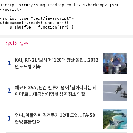
많이 본 뉴스
KAI, KF-21 '보라매' 120대 양산 돌입…2032
1
년 로드맵 가속
체코 F-35A, 단순 전투기 넘어 '날아다니는 레
2
이더'로…대공 방어망 핵심 지휘소 역할
인니, 이탈리아 경전투기 12대 도입…FA-50
3
안방 흔들린다