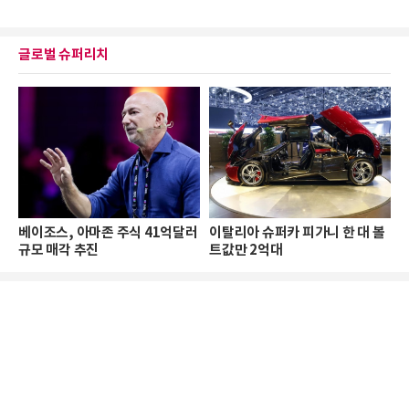
글로벌 슈퍼리치
베이조스, 아마존 주식 41억달러
이탈리아 슈퍼카 피가니 한 대 볼
규모 매각 추진
트값만 2억대