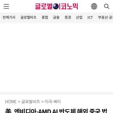
전체기사
글로벌비즈
종합
금융
증권
산업
ICT
부동산·공
HOME
>
글로벌비즈
>
미국·북미
美, 엔비디아·AMD AI 반도체 해외 중국 법