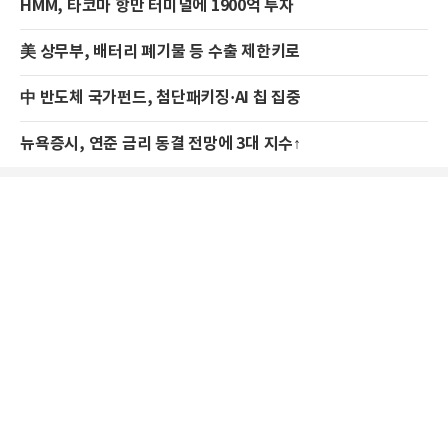
HMM, 타코마 항만 터미널에 1900억 투자
美 상무부, 배터리 폐기물 등 수출 제한키로
中 반도체 국가펀드, 첨단패키징·AI 칩 집중
뉴욕증시, 연준 금리 동결 전망에 3대 지수↑