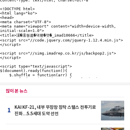
많이 본 뉴스
KAI KF-21, 내부 무장창 장착 스텔스 전투기로
1
진화…5.5세대 도약 선언