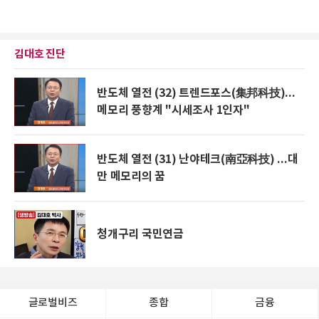
김대호 진단
반도체 열전 (32) 트렌드포스(集邦科技)...
메모리 풍향계 "시세조사 1인자"
반도체 열전 (31) 난야테크(南亞科技) ...대
만 메모리의 꿈
청개구리 국민연금
글로벌비즈
종합
금융