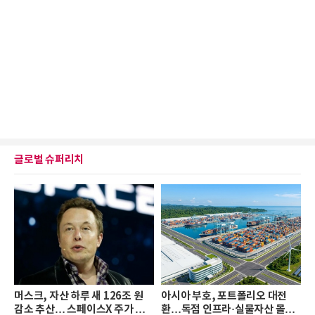
글로벌 슈퍼리치
머스크, 자산 하루 새 126조 원
아시아 부호, 포트폴리오 대전
감소 추산… 스페이스X 주가 하
환…독점 인프라·실물자산 몰린