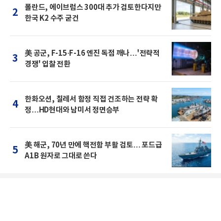
폴란드, 에이브럼스 300대 추가 검토한다지만
2
한국 K2 수주 굳건
美 공군, F-15·F-16 엔진 독점 깨나…'전략적
3
경쟁' 입찰 전환
한화오션, 칠레서 함정 직접 건조하는 전략 확
4
정…HD현대와 남미서 정면승부
美 해군, 70년 만에 핵전함 부활 검토… 포드급
5
A1B 원자로 그대로 쓴다