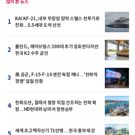
많이 본 뉴스
KAI KF-21, 내부 무장창 장착 스텔스 전투기로
1
진화…5.5세대 도약 선언
폴란드, 에이브럼스 300대 추가 검토한다지만
2
한국 K2 수주 굳건
美 공군, F-15·F-16 엔진 독점 깨나…'전략적
3
경쟁' 입찰 전환
한화오션, 칠레서 함정 직접 건조하는 전략 확
4
정…HD현대와 남미서 정면승부
세계 초고액자산가 71만명… 한국 종부세 강
5