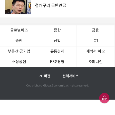
청개구리 국민연금
글로벌비즈
종합
금융
증권
산업
ICT
부동산·공기업
유통경제
제약∙바이오
소상공인
ESG경영
오피니언
PC 버전
전체서비스
Copyright (c) Global Economic. All rights reserved.