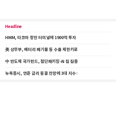
Headline
HMM, 타코마 항만 터미널에 1900억 투자
美 상무부, 배터리 폐기물 등 수출 제한키로
中 반도체 국가펀드, 첨단패키징·AI 칩 집중
뉴욕증시, 연준 금리 동결 전망에 3대 지수↑