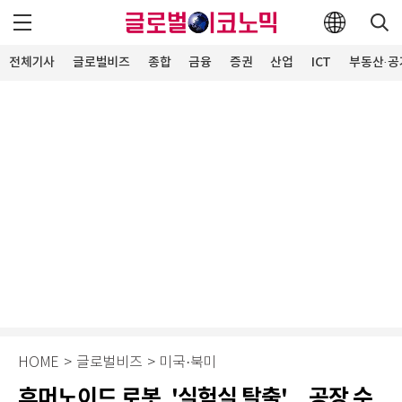
전체기사
글로벌비즈
종합
금융
증권
산업
ICT
부동산·공
HOME
>
글로벌비즈
>
미국·북미
휴머노이드 로봇, '실험실 탈출'…공장 수