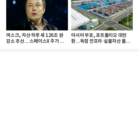
머스크, 자산 하루 새 126조 원
아시아 부호, 포트폴리오 대전
감소 추산… 스페이스X 주가 하
환…독점 인프라·실물자산 몰린
락 때문
다