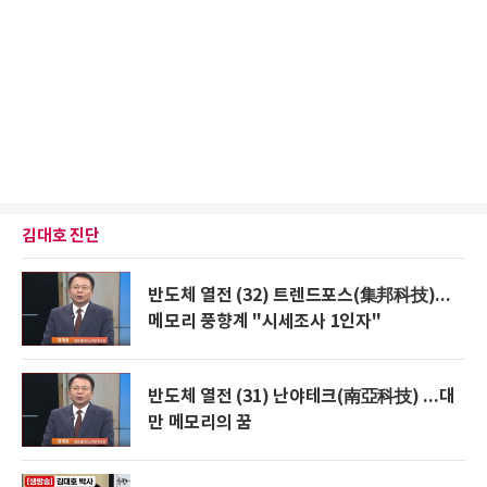
김대호 진단
반도체 열전 (32) 트렌드포스(集邦科技)...
메모리 풍향계 "시세조사 1인자"
반도체 열전 (31) 난야테크(南亞科技) ...대
만 메모리의 꿈