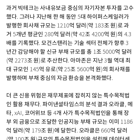
과거 빅테크는 사내유보금 중심의 자기자본 투자를 고수
했다
그러나 지난해 한 해 동안
대 하이퍼스케일러가
.
5
발행한 회사채 규모는
억 달러
약
조 원
로 과
1210
(
183
)
거
개년 평균인
억 달러
약
조
억 원
의
5
280
(
42
4200
)
4.3
배를 기록했다
모건스탠리는 기술 섹터 전체가 향후
.
3
년간 감당해야 할 신규 부채 규모를 총
조
억 달러
1
5000
약
조 원
로 추산한다
아마존은 지난
월 역대 최
(
2273
)
.
3
대 규모인
억 유로
약
조
억 원
의 회사채를
145
(
25
5600
)
발행하며 부채 중심의 자금 환승을 본격화했다
.
더 큰 신용 위험은 재무제표에 잡히지 않는 특수목적법
인 활용 채무다
파이낸셜타임스의 분석 결과 오라클
메
.
,
타
코어위브 등
개 사가 특수목적법인을 통해 장
, xAI,
4
부 외 금융으로 조달한 인공지능 부채 규모는 이미
1186
억 달러
약
조 원
에 달한다
오라클은
억 달러
(
179
)
.
660
약
조 원
규모의 특수목적법인을 설립해 데이터센
(
100
)