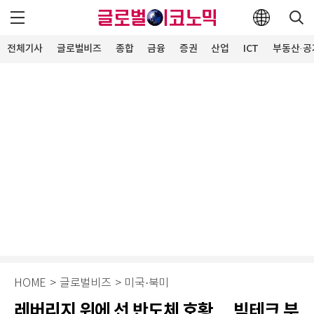
전체기사
글로벌비즈
종합
금융
증권
산업
ICT
부동산·공
HOME
>
글로벌비즈
>
미국·북미
레버리지 위에 선 반도체 호황… 빅테크 부