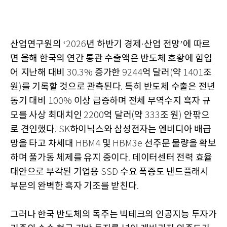
산업연구원의
년 하반기 경제
산업 전망
에 따르
‘2026
·
’
면 올해 한국의 연간 통관 수출액은 반도체 호황에 힘입
어 지난해 대비
증가한
억 달러
약
조
30.3%
9244
(
1401
원
를 기록할 것으로 관측된다
특히 반도체 수출은 전년
)
.
동기 대비
이상 급증하며 전체 무역수지 흑자 규
100%
모를 사상 최대치인
억 달러
약
조 원
안팎으
2200
(
333
)
로 견인했다
하이닉스와 삼성전자는 엔비디아 배급
. SK
망을 타고 차세대
및
선주문 물량을 확보
HBM4
HBM3e
하며 풀가동 체제를 유지 중이다
데이터센터 전력 효율
.
대안으로 부각된 기업용
수요 폭증도 낸드플래시
SSD
부문의 완벽한 흑자 기조를 받친다
.
그러나 한국 반도체의 독주는 빅테크의 인공지능 투자가