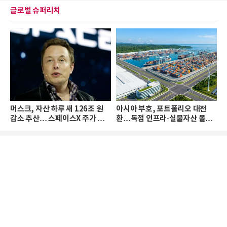
글로벌 슈퍼리치
머스크, 자산 하루 새 126조 원
아시아 부호, 포트폴리오 대전
감소 추산… 스페이스X 주가 하
환…독점 인프라·실물자산 몰린
락 때문
다