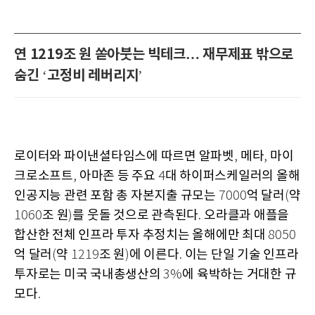
연 1219조 원 쏟아붓는 빅테크… 재무제표 밖으로
숨긴
고정비 레버리지
‘
’
로이터와 파이낸셜타임스에 따르면 알파벳
메타
마이
,
,
크로소프트
아마존 등 주요
대 하이퍼스케일러의 올해
,
4
인공지능 관련 포함 총 자본지출 규모는
억 달러
약
7000
(
조 원
를 웃돌 것으로 관측된다
오라클과 애플을
1060
)
.
합산한 전체 인프라 투자 추정치는 올해에만 최대
8050
억 달러
약
조 원
에 이른다
이는 단일 기술 인프라
(
1219
)
.
투자로는 미국 국내총생산의
에 육박하는 거대한 규
3%
모다
.