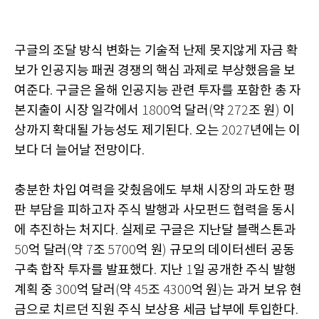
구글의 조달 방식 변화는 기술적 난제 못지않게 자금 확
보가 인공지능 패권 경쟁의 핵심 과제로 부상했음을 보
여준다
구글은 올해 인공지능 관련 투자를 포함한 총 자
.
본지출이 시장 일각에서
억 달러
약
조 원
이
1800
(
272
)
상까지 확대될 가능성도 제기된다
오는
년에는 이
.
2027
보다 더 늘어날 전망이다
.
충분한 차입 여력을 갖췄음에도 부채 시장의 과도한 평
판 부담을 피하고자 주식 발행과 사모펀드 협력을 동시
에 추진하는 처지다
실제로 구글은 지난달 블랙스톤과
.
억 달러
약
조
억 원
규모의 데이터센터 공동
50
(
7
5700
)
구축 합작 투자를 발표했다
지난
일 공개한 주식 발행
.
1
계획 중
억 달러
약
조
억 원
는 과거 보유 현
300
(
45
4300
)
금으로 치르던 직원 주식 보상용 세금 납부에 투입한다
.