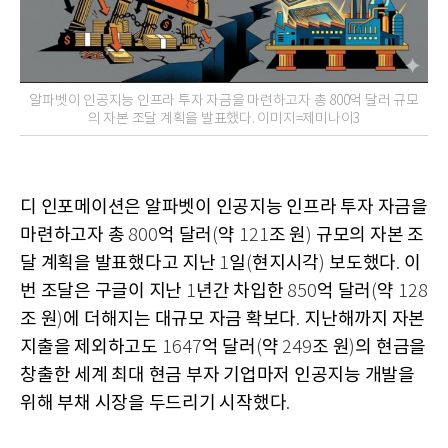
알파벳이 인공지능 인프라 투자 자금을 마련하고자 총 800억 달러 규모
의 자본 조달 계획을 발표했다. 이미지=제미나이3
디 인포메이션은 알파벳이 인공지능 인프라 투자 자금을
마련하고자 총
억 달러
약
조 원
규모의 자본 조
800
(
121
)
달 계획을 발표했다고 지난
일
현지시각
보도했다
이
1
(
)
.
번 조달은 구글이 지난
년간 차입한
억 달러
약
1
850
(
128
조 원
에 더해지는 대규모 자금 확보다
지난해까지 자본
)
.
지출을 제외하고도
억 달러
약
조 원
의 현금을
1647
(
249
)
창출한 세계 최대 현금 부자 기업마저 인공지능 개발을
위해 부채 시장을 두드리기 시작했다
.