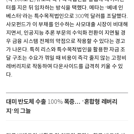
터를 지은 뒤 임차하는 방식을 택했다
메타는
베녜 인
.
‘
베스터
라는 특수목적법인으로
억 달러를 조달했다
’
300
.
사모펀드가 이 부채를 인수하는 사모대출 시장이 비대해
지면서
인공지능 추론 부문의 수익화 전환이 지연될 경
,
우 금융 시스템 전체의 약점으로 작용할 수 있다는 경고
가 나온다
특히 리스와 특수목적법인을 활용한 자금 조
.
달 구조는 수요가 꺾일 때 비용이 즉각 줄지 않는 고정비
레버리지로 작동하여 다운사이드를 급격히 키울 수 있
다
.
대미 반도체 수출
폭증…
혼합형 레버리
100%
‘
지
의 그늘
’