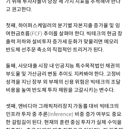
기 위해 투자자들이 당장 세 가지 지표를 추적해야 한다
고 권고한다
.
첫째
하이퍼스케일러의 분기별 자본지출 증가율 및 잉
,
여현금흐름
추이를 살펴야 한다
빅테크의 현금 창
(FCF)
.
출력 저하와 설비투자 증가세 둔화가 맞물리면 메모리
반도체 선주문 축소의 직접적인 트리거가 된다
.
둘째
사모대출 시장 내 인공지능 특수목적법인 채권의
,
부도율 및 가산금리 변동 추이도 지켜봐야 한다
고정비
.
성격을 지닌 장부 외 부채의 신용 위험은 빅테크의 조달
비용을 높여 반도체 투자 재원을 고갈시키는 변수다
.
셋째
엔비디아 그래픽처리장치 가동률 대비 빅테크의
,
인프라 투자 중 추론
비중 증가 여부도 중요
(Inference)
한 갈림길이 된다
현재의 훈련 중심 투자가 실제 수익을
.