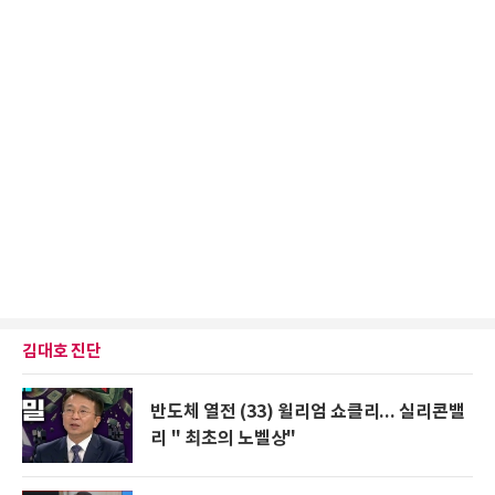
김대호 진단
반도체 열전 (33) 윌리엄 쇼클리... 실리콘밸
리 " 최초의 노벨상"