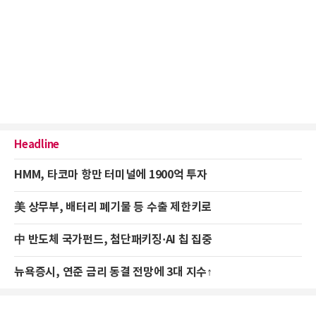
Headline
HMM, 타코마 항만 터미널에 1900억 투자
美 상무부, 배터리 폐기물 등 수출 제한키로
中 반도체 국가펀드, 첨단패키징·AI 칩 집중
뉴욕증시, 연준 금리 동결 전망에 3대 지수↑