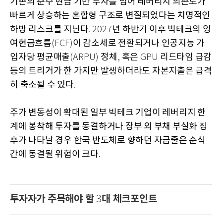
기존의 순수 현금 기반 투자를 넘어 레버리지 의존도가
빠르게 상승하는 혼합형 구조로 변질되었다는 치명적인
하방 리스크를 지닌다
년 하반기 이후 빅테크의 잉
. 2027
여현금흐름
이 감소세로 전환되거나 인공지능 가
(FCF)
입자당 평균매출
정체
혹은
리드타임 급감
(ARPU)
,
GPU
등의 트리거가 한 가지만 발생하더라도 자본지출은 급격
히 축소될 수 있다
.
주가 변동성이 확대된 일부 빅테크 기업이 레버리지 한
계에 봉착해 투자를 동결하거나 장부 외 부채 부실화 징
후가 나타날 경우 한국 반도체로 향하던 자금줄은 순식
간에 동결될 위험이 크다
.
투자자가 주목해야 할
대 체크포인트
3