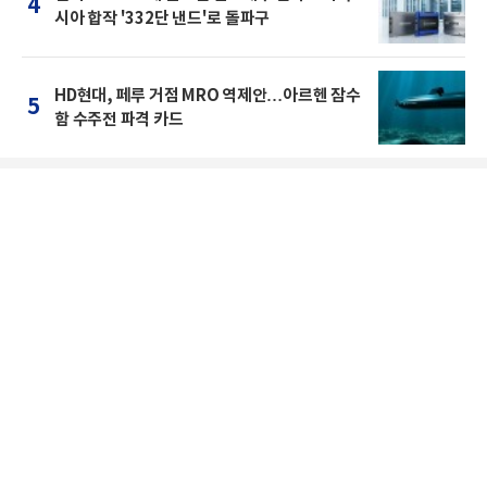
4
시아 합작 '332단 낸드'로 돌파구
HD현대, 페루 거점 MRO 역제안…아르헨 잠수
5
함 수주전 파격 카드