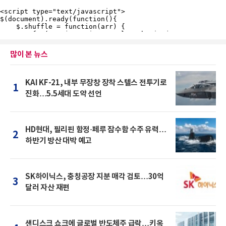
많이 본 뉴스
KAI KF-21, 내부 무장창 장착 스텔스 전투기로
1
진화…5.5세대 도약 선언
HD현대, 필리핀 함정·페루 잠수함 수주 유력…
2
하반기 방산 대박 예고
SK하이닉스, 충칭공장 지분 매각 검토…30억
3
달러 자산 재편
샌디스크 쇼크에 글로벌 반도체주 급락…키옥