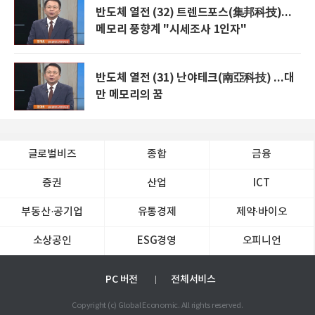
반도체 열전 (32) 트렌드포스(集邦科技)...
메모리 풍향계 "시세조사 1인자"
반도체 열전 (31) 난야테크(南亞科技) ...대
만 메모리의 꿈
글로벌비즈
종합
금융
증권
산업
ICT
부동산·공기업
유통경제
제약∙바이오
소상공인
ESG경영
오피니언
PC 버전
전체서비스
Copyright (c) Global Economic. All rights reserved.