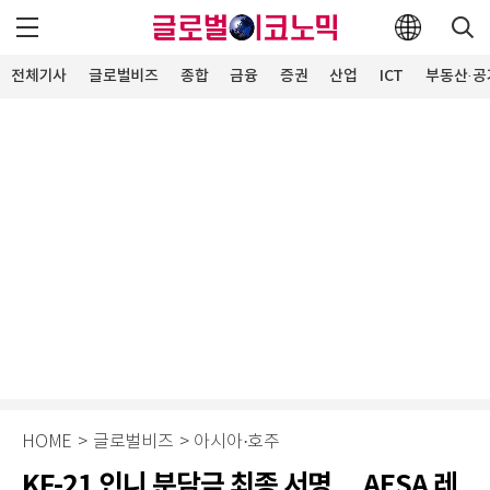
전체기사
글로벌비즈
종합
금융
증권
산업
ICT
부동산·공
HOME
>
글로벌비즈
>
아시아·호주
KF-21 인니 분담금 최종 서명… AESA 레