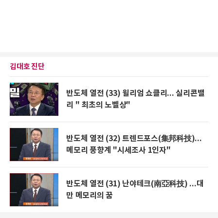
김대호 진단
반도체 열전 (33) 윌리엄 쇼클리... 실리콘밸
리 " 최초의 노벨상"
반도체 열전 (32) 트렌드포스(集邦科技)...
메모리 풍향계 "시세조사 1인자"
반도체 열전 (31) 난야테크(南亞科技) ...대
만 메모리의 꿈