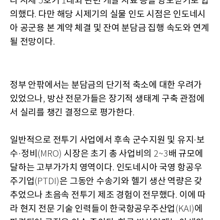
라 시제
호기
대와 관련 개발 자료 등을 양도받기로 합
5
1
의했다
다만 해당 시제기의 실물 인도 시점은 인도네시
.
아 공군용 본 계약 체결 및 잔여 분담금 집행 속도와 연계
될 전망이다
.
정부 안팎에서는 분담금의 단기적 축소에 대한 우려가
있었으나
방산 전문가들은 장기적 생태계 구축 관점에
,
서 실리를 챙긴 결정으로 평가한다
.
일반적으로 전투기 사업에서 후속 군수지원 및 유지
보
·
수
정비
시장은 초기 총 사업비의
배 규모에
·
(MRO)
2~3
달하는 고부가가치 영역이다
인도네시아 국영 항공우
.
주기업
은 그동안 수송기와 헬기 생산 역량은 갖
(PTDI)
추었으나 초음속 전투기 제조 경험이 전무했다
이에 따
.
라 현지 전문 기술 인력들이 한국항공우주산업
에
(KAI)