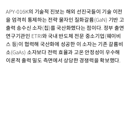
의 기술적 진보는 해외 선진국들이 기술 이전
APY-016K
을 엄격히 통제하는 전략 물자인 질화갈륨
기반 고
(GaN)
출력 송수신 소자
칩
를 국산화했다는 점이다
정부 출연
(
)
.
연구기관인
와 국내 반도체 전문 중소기업
웨이비
ETRI
(
스 등
이 협력해 국산화에 성공한 이 소자는 기존 갈륨비
)
소
소자보다 전력 효율과 고온 안정성이 우수해
(GaAs)
이론적 출력 밀도 측면에서 상당한 경쟁력을 확보했다
.