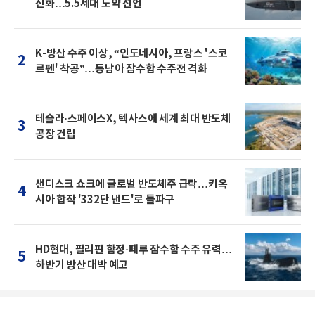
진화…5.5세대 도약 선언
K-방산 수주 이상, “인도네시아, 프랑스 '스코
2
르펜' 착공”…동남아 잠수함 수주전 격화
테슬라·스페이스X, 텍사스에 세계 최대 반도체
3
공장 건립
샌디스크 쇼크에 글로벌 반도체주 급락…키옥
4
시아 합작 '332단 낸드'로 돌파구
HD현대, 필리핀 함정·페루 잠수함 수주 유력…
5
하반기 방산 대박 예고