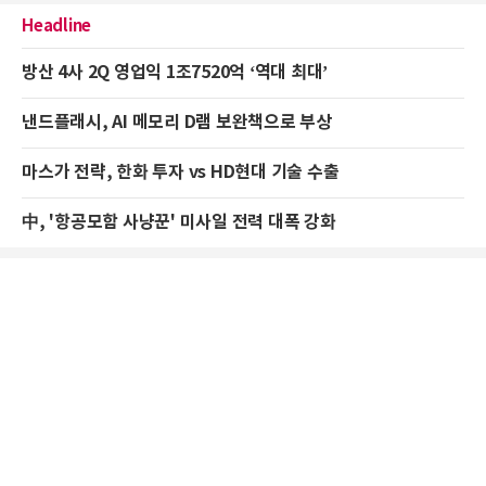
Headline
방산 4사 2Q 영업익 1조7520억 ‘역대 최대’
낸드플래시, AI 메모리 D램 보완책으로 부상
마스가 전략, 한화 투자 vs HD현대 기술 수출
中, '항공모함 사냥꾼' 미사일 전력 대폭 강화