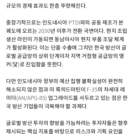
규모의 경제 효과도 한층 뚜렷해진다
.
중장기적으로는 인도네시아
와의 공동 제조가 본
PTDI
궤도에 오르는
년 이후가 전환 국면이다
현지 조립
2030
.
생산 라인이 가동되면 동남아시아 현지 부품 조달 체계
가 활성화된다
이는 단품 수출에 그치던 한국 방산이 글
.
로벌 공급망의 상위 단계이자 지역 거점형 공급망의 앵
커
닻
로 진입함을 뜻한다
(
)
.
다만 인도네시아 정부의 예산 집행 불확실성이 완전히
해소되지 않은 점과 미 록히드마틴이
의 차세대 레
F-35
이더
업그레이드를 서두르고 있는 점은 한
(AN/APG-85)
국 방산 기업들이 극복해야 할 과제다
.
글로벌 방산 투자의 향방을 가늠하려는 투자자들은 향후
제시되는 핵심 지표를 바탕으로 리스크와 기획 요인을