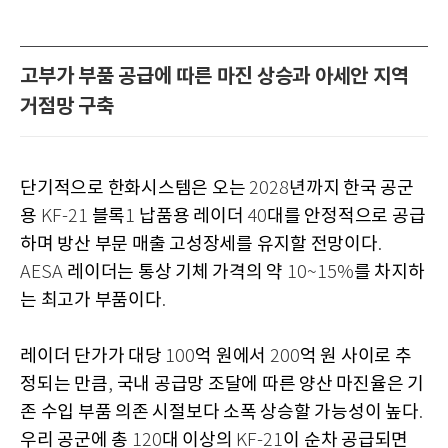
고부가 부품 공급에 따른 마진 상승과 아세안 지역
거점망 구축
단기적으로 한화시스템은 오는
년까지 한국 공군
2028
용
블록
납품용 레이더
대를 안정적으로 공급
KF-21
1
40
하며 방산 부문 매출 고성장세를 유지할 전망이다
.
레이더는 통상 기체 가격의 약
를 차지하
AESA
10~15%
는 최고가 부품이다
.
레이더 단가가 대당
억 원에서
억 원 사이로 추
100
200
정되는 만큼
국내 공급망 조달에 따른 양산 마진율은 기
,
존 수입 부품 의존 시절보다 소폭 상승할 가능성이 높다
.
우리 공군에 총
대 이상의
이 순차 공급되면
120
KF-21