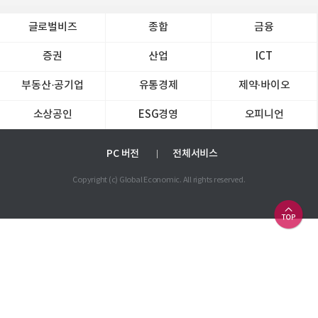
글로벌비즈
종합
금융
증권
산업
ICT
부동산·공기업
유통경제
제약∙바이오
소상공인
ESG경영
오피니언
PC 버전
전체서비스
Copyright (c) Global Economic. All rights reserved.