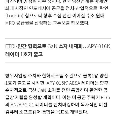
파견되어 공정을 이수 중이다
한국 방산업계는 아세안
.
최대 시장인 인도네시아 공군을 정치
산업적으로
락인
·
'
함으로써 향후 수십 년간 이어질 수조 원대
(Lock-in)'
공급권을 선점하는 교두보를 확보했다
MRO
.
민간 협력으로
소자 내재화…
ETRI·
GaN
APY-016K
레이더
호기 출고
1
방위사업청 주치와 한화시스템 주관으로 블록
용 양산
1
호기 출고를 시작한
레이더는 향후
1
'APY-016K' AESA
순차적으로 국산
소자를 전면 통합하며 완전한 공
GaN
급망 자립을 완성할 계획이다
이는 미 공군 주력기
.
F-35
의
레이더를 벤치마킹하며 독자적인 미션
AN/APG-81
컴퓨터 소프트웨어 통합을 목표로 개발됐다
.