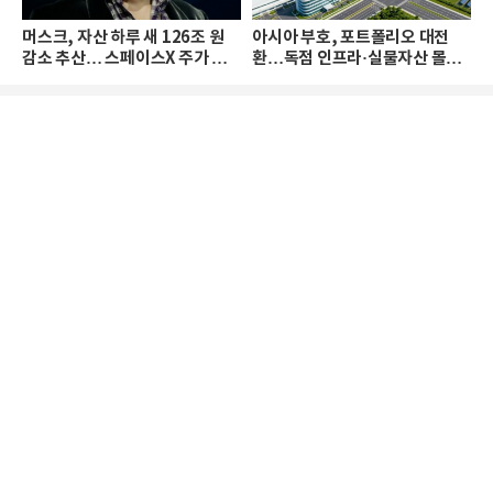
머스크, 자산 하루 새 126조 원
아시아 부호, 포트폴리오 대전
감소 추산… 스페이스X 주가 하
환…독점 인프라·실물자산 몰린
락 때문
다