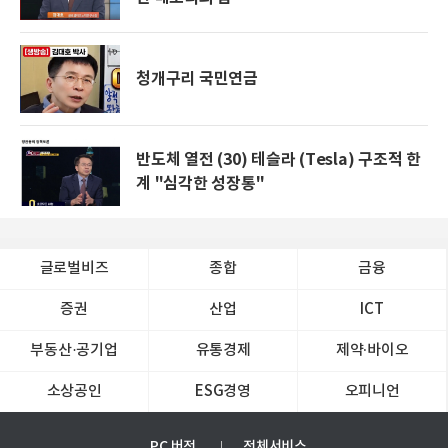
청개구리 국민연금
반도체 열전 (30) 테슬라 (Tesla) 구조적 한
계 "심각한 성장통"
글로벌비즈
종합
금융
증권
산업
ICT
부동산·공기업
유통경제
제약∙바이오
소상공인
ESG경영
오피니언
PC 버전
전체서비스