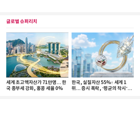
글로벌 슈퍼리치
세계 초고액자산가 71만명… 한
한국, 실질자산 55%↑ 세계 1
국 종부세 강화, 홍콩 세율 0%
위… 증시 폭락, ‘평균의 착시’와
부의 유동성 위기