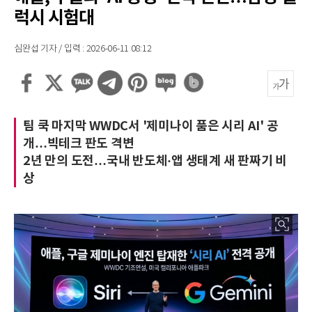
럭시 시험대
심완섭 기자 / 입력 : 2026-06-11 08:12
팀 쿡 마지막 WWDC서 '제미나이 품은 시리 AI' 공
개…빅테크 판도 격변
2년 만의 도전…국내 반도체·앱 생태계 새 판짜기 비
상