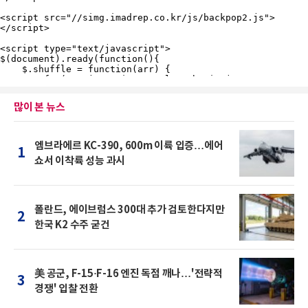
많이 본 뉴스
엠브라에르 KC-390, 600m 이륙 입증…에어
1
쇼서 이착륙 성능 과시
폴란드, 에이브럼스 300대 추가 검토한다지만
2
한국 K2 수주 굳건
美 공군, F-15·F-16 엔진 독점 깨나…'전략적
3
경쟁' 입찰 전환