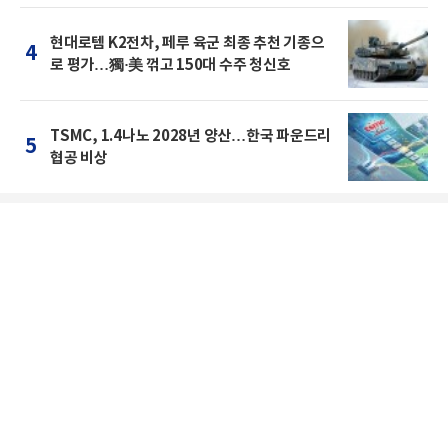
현대로템 K2전차, 페루 육군 최종 추천 기종으
4
로 평가…獨·美 꺾고 150대 수주 청신호
TSMC, 1.4나노 2028년 양산…한국 파운드리
5
협공 비상