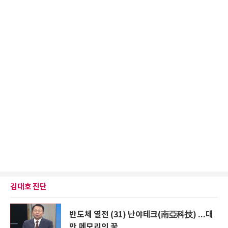
김대호 진단
반도체 열전 (31) 난야테크(南亞科技) ...대
만 메모리의 꿈