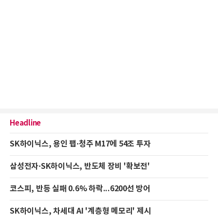
Headline
SK하이닉스, 용인 팹·청주 M17에 54조 투자
삼성전자·SK하이닉스, 반도체 장비 '확보전'
코스피, 반등 실패 0.6% 하락...6200선 방어
SK하이닉스, 차세대 AI '계층형 메모리' 제시