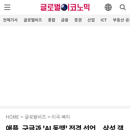
전체기사
글로벌비즈
종합
금융
증권
산업
ICT
부동산·공
HOME
>
글로벌비즈
>
미국·북미
애플, 구글과 'AI 동맹' 전격 선언…삼성 갤