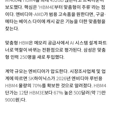
에
를 최대
얹는다고 트윅타운이
MI400
HBM4
432GB
보도했다
핵심은
부터 맞춤형이 주류
라는 점
.
'HBM4E
'
이다
엔비디아
가 범용 고속품을 원한다면
구글
.
·AMD
,
·
메타는 베이스 다이에 캐시 같은 기능을 더한 맞춤형을
찾는다
.
맞춤형
은 메모리 공급사에서
시스템 설계 파트
HBM
AI
너로 역할이 바뀌는 전환점으로 평가된다
삼성은 맞춤
.
형 인력
명을 새로 투입했다
250
.
계약 규모는 엔비디아가 압도한다
시장조사업체 및 업
.
계에 따르면
하이닉스가
년 엔비디아 루빈용
SK
2026
물량의
를 확보한 것으로 알려졌다
HBM4
70%
. HBM4
단가는
단
보다
높은
달러
약
만
12
HBM3E
67%
500
(
75
원
다
9000
)
.