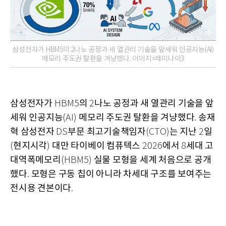
삼성전자가 HBM5의 2나노 공정과 새 열관리 기술을 앞세워 인공지능(AI)
메모리 주도권 탈환을 겨냥했다. 이미지=제미나이3
삼성전자가
의
나노 공정과 새 열관리 기술을 앞
HBM5
2
세워 인공지능
메모리 주도권 탈환을 겨냥했다
송재
(AI)
.
혁 삼성전자
부문 최고기술책임자
는 지난
일
DS
(CTO)
2
현지시각
대만 타이베이 컴퓨텍스
에서
세대 고
(
)
2026
8
대역폭메모리
실물 모형을 세계 처음으로 공개
(HBM5)
했다
모형은 구동 칩이 아니라 차세대 구조를 보여주는
.
전시용 견본이다
.