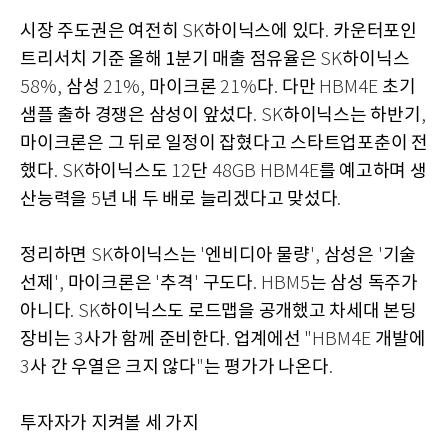
시장 주도권은 여전히
하이닉스에 있다
카운터포인
SK
.
트리서치 기준 올해 1분기 매출 점유율은
하이닉스
SK
삼성
마이크론
다
다만
초기
58%,
21%,
21%
.
HBM4E
샘플 출하 경쟁은 삼성이 앞섰다
하이닉스는 하반기
. SK
,
마이크론은 그 뒤로 일정이 잡혔다고 스타트업포춘이 전
했다
하이닉스도
단
를 예고하며 생
. SK
12
48GB HBM4E
산능력을
년 내 두 배로 늘리겠다고 맞섰다
5
.
정리하면
하이닉스는
엔비디아 물량
삼성은
기술
SK
'
',
'
선제
마이크론은
추격
구도다
는 삼성 독주가
',
'
'
. HBM5
아니다
하이닉스도 로드맵을 공개했고 차세대 본딩
. SK
장비는
사가 함께 준비한다
업계에선
개발에
3
.
"HBM4E
사 간 우열은 크지 않다
는 평가가 나온다
3
"
.
투자자가 지켜볼 세 가지