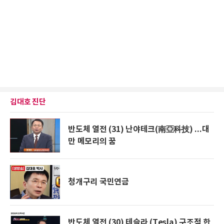
김대호 진단
반도체 열전 (31) 난야테크(南亞科技) ...대
만 메모리의 꿈
청개구리 국민연금
반도체 열전 (30) 테슬라 (Tesla) 구조적 한