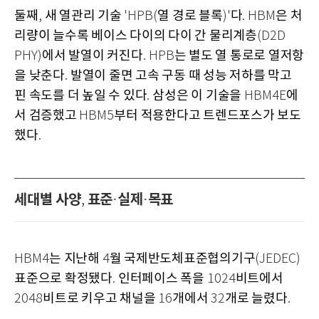
둘째
새 열관리 기술
열 경로 블록
다
은 처
,
'HPB(
)'
. HBM
리량이 늘수록 베이스 다이의 다이 간 물리계층
(D2D
에서 발열이 커진다
는 별도 열 통로로 열저항
PHY)
. HPB
을 낮춘다
발열이 줄면 고속 구동 때 성능 저하를 막고
.
핀 속도를 더 높일 수 있다
삼성은 이 기술을
에
.
HBM4E
서 검증했고
부터 적용한다고 트렌드포스가 보도
HBM5
했다
.
세대별 사양
표준
실제
목표
,
·
·
는 지난해
월 국제반도체표준협의기구
HBM4
4
(JEDEC)
표준으로 확정됐다
인터페이스 폭을
비트에서
.
1024
비트로 키우고 채널을
개에서
개로 늘렸다
2048
16
32
.