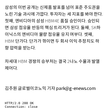
삼성의 이번 공개는 신제품 발표를 넘어 표준 주도권을
노린 기술 과시에 가깝다
투자자는 세 지표를 봐야 한다
.
.
첫째
엔비디아의 삼성
품질 승인이다
승인되
,
HBM4E
.
면 삼성 점유율 반등의 핵심 트리거가 된다
둘째
하
.
, SK
이닉스의 엔비디아 물량 점유율 유지 여부다
셋째
.
,
단가다
단가가 꺾이면 두 회사 이익 추정치도 하
HBM
.
향 압력을 받는다
.
차세대
경쟁의 승부처는 결국
나노 수율과 발열
HBM
2
제어다
.
김주원 글로벌이코노믹 기자 park@g-enews.com