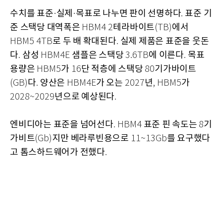
수치를 표준
실제
목표로 나누면 판이 선명하다
표준 기
·
·
.
준 스택당 대역폭은
테라바이트
에서
HBM4 2
(TB)
로 두 배 확대된다
실제 제품은 표준을 웃돈
HBM5 4TB
.
다
삼성
샘플은 스택당
에 이른다
목표
.
HBM4E
3.6TB
.
용량은
가
단 적층에 스택당
기가바이트
HBM5
16
80
다
양산은
가 오는
년
가
(GB)
.
HBM4E
2027
, HBM5
년으로 예상된다
2028~2029
.
엔비디아는 표준을 넘어선다
표준 핀 속도는
기
. HBM4
8
가비트
지만 베라루빈용으로
를 요구했다
(Gb)
11~13Gb
고 톰스하드웨어가 전했다
.