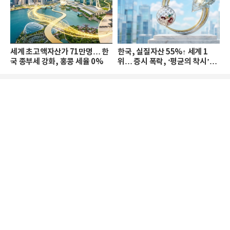
세계 초고액자산가 71만명… 한
한국, 실질자산 55%↑ 세계 1
국 종부세 강화, 홍콩 세율 0%
위… 증시 폭락, ‘평균의 착시’와
부의 유동성 위기