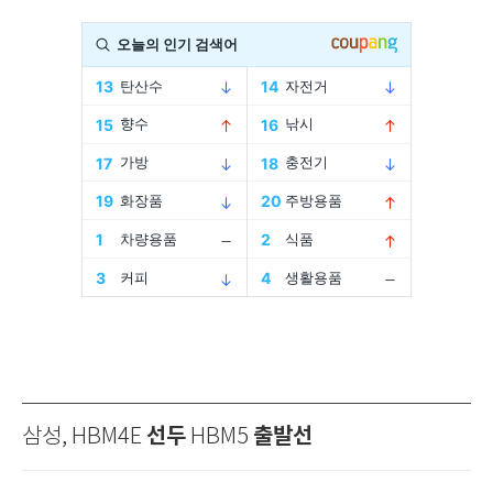
선두
출발선
삼성, HBM4E
HBM5