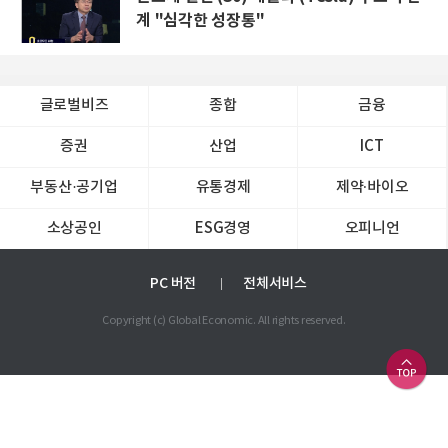
계 "심각한 성장통"
글로벌비즈
종합
금융
증권
산업
ICT
부동산·공기업
유통경제
제약∙바이오
소상공인
ESG경영
오피니언
PC 버전
전체서비스
Copyright (c) Global Economic. All rights reserved.