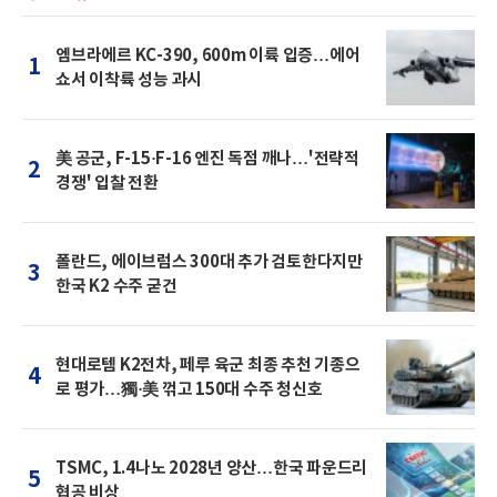
엠브라에르 KC-390, 600m 이륙 입증…에어
1
쇼서 이착륙 성능 과시
美 공군, F-15·F-16 엔진 독점 깨나…'전략적
2
경쟁' 입찰 전환
폴란드, 에이브럼스 300대 추가 검토한다지만
3
한국 K2 수주 굳건
현대로템 K2전차, 페루 육군 최종 추천 기종으
4
로 평가…獨·美 꺾고 150대 수주 청신호
TSMC, 1.4나노 2028년 양산…한국 파운드리
5
협공 비상