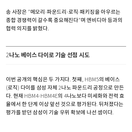
송 사장은
메모리
파운드리
로직
패키징을 아우르는
"
·
·
·
종합 경쟁력이 갈수록 중요해진다
며 엔비디아 등과의
"
협력 의지를 밝혔다
.
나노 베이스 다이로 기술 선점 시도
2
이번 공개의 핵심은 두 가지다
첫째
의 베이스
.
, HBM5
로직
다이를 삼성 자체
나노 파운드리 공정으로 만든
(
)
2
다
현재
의
나노보다 미세화와 전력 효
.
HBM4·HBM4E
4
율에서 한 단계 이상 앞선 것으로 평가된다
뒤처졌다는
.
평가를 받던 삼성이 기술 우위 확보에 나선 셈이다
.