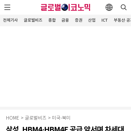
전체기사
글로벌비즈
종합
금융
증권
산업
ICT
부동산·공
HOME
>
글로벌비즈
>
미국·북미
삼성, HBM4·HBM4E 공급 앞서며 차세대