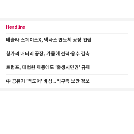
Headline
테슬라·스페이스X, 텍사스 반도체 공장 건립
헝가리 배터리 공장, 가뭄에 전력·용수 감축
트럼프, 대법원 제동에도 '출생시민권' 규제
中 공유기 '백도어' 비상...직구족 보안 경보