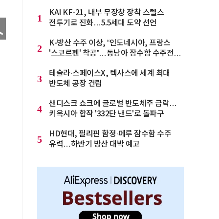
KAI KF-21, 내부 무장창 장착 스텔스
1
전투기로 진화…5.5세대 도약 선언
K-방산 수주 이상, “인도네시아, 프랑스
2
'스코르펜' 착공”…동남아 잠수함 수주전
격화
테슬라·스페이스X, 텍사스에 세계 최대
3
반도체 공장 건립
샌디스크 쇼크에 글로벌 반도체주 급락…
4
키옥시아 합작 '332단 낸드'로 돌파구
HD현대, 필리핀 함정·페루 잠수함 수주
5
유력…하반기 방산 대박 예고