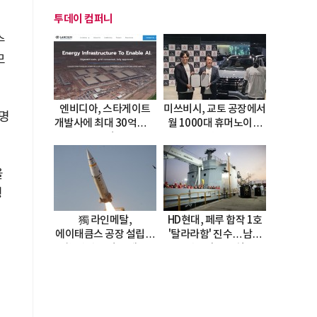
투데이 컴퍼니
수
모
엔비디아, 스타게이트
미쓰비시, 교토 공장에서
설명
개발사에 최대 30억달러
월 1000대 휴머노이드
투자
양산
율
형
獨 라인메탈,
HD현대, 페루 합작 1호
에이태큼스 공장 설립…
'탈라라함' 진수…남미
美 탄약고 기갈 해소
방산거점 결실
한계