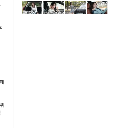
는
은
가
형
 페
상위
적