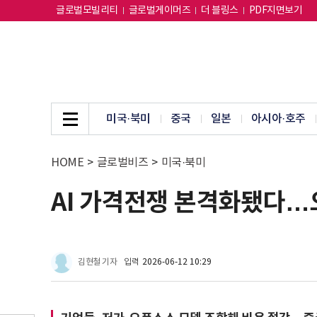
글로벌모빌리티
글로벌게이머즈
더 블링스
PDF지면보기
미국·북미
중국
일본
아시아·호주
HOME
>
글로벌비즈
>
미국·북미
AI 가격전쟁 본격화됐다…
김현철 기자
입력
2026-06-12 10:29