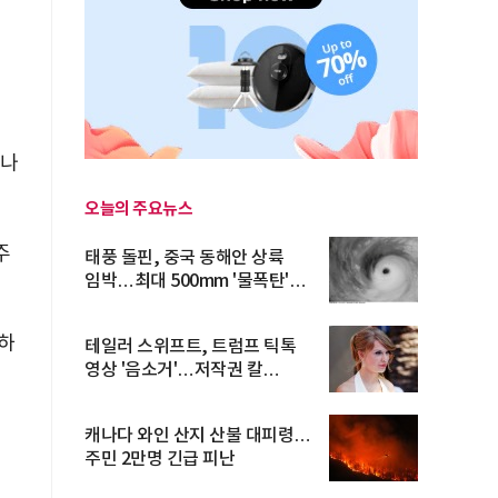
어나
오늘의 주요뉴스
주
태풍 돌핀, 중국 동해안 상륙
임박…최대 500mm '물폭탄'
예고
발하
테일러 스위프트, 트럼프 틱톡
영상 '음소거'…저작권 칼
빼들었...
캐나다 와인 산지 산불 대피령…
주민 2만명 긴급 피난