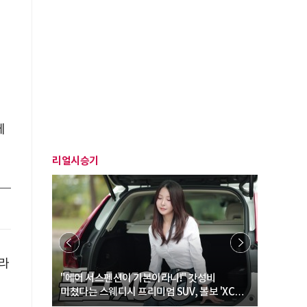
에
리얼시승기
올라
… “여성·
"에어 서스펜션이 기본이라니!" 갓성비
"디자인 대
미쳤다는 스웨디시 프리미엄 SUV, 볼보 'XC60
크로스오버
B5 울트라'