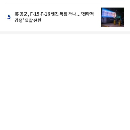
美 공군, F-15·F-16 엔진 독점 깨나…'전략적
5
경쟁' 입찰 전환