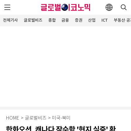
전체기사
글로벌비즈
종합
금융
증권
산업
ICT
부동산·공
HOME
>
글로벌비즈
>
미국·북미
한화오션, 캐나다 잠수함 '현지 실증' 확