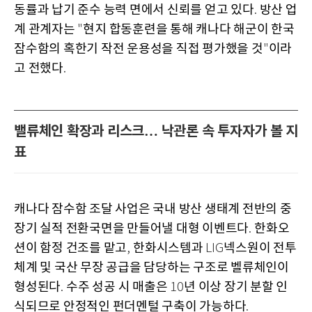
동률과 납기 준수 능력 면에서 신뢰를 얻고 있다
방산 업
.
계 관계자는
현지 합동훈련을 통해 캐나다 해군이 한국
"
잠수함의 혹한기 작전 운용성을 직접 평가했을 것
이라
"
고 전했다
.
밸류체인 확장과 리스크… 낙관론 속 투자자가 볼 지
표
캐나다 잠수함 조달 사업은 국내 방산 생태계 전반의 중
장기 실적 전환국면을 만들어낼 대형 이벤트다
한화오
.
션이 함정 건조를 맡고
한화시스템과
넥스원이 전투
,
LIG
체계 및 국산 무장 공급을 담당하는 구조로 벨류체인이
형성된다
수주 성공 시 매출은
년 이상 장기 분할 인
.
10
식되므로 안정적인 펀더멘털 구축이 가능하다
.