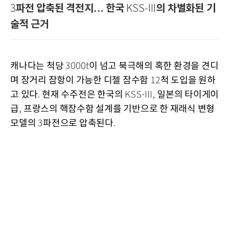
파전 압축된 격전지… 한국
의 차별화된 기
3
KSS-III
술적 근거
캐나다는 척당
이 넘고 북극해의 혹한 환경을 견디
3000t
며 장거리 잠항이 가능한 디젤 잠수함
척 도입을 원하
12
고 있다
현재 수주전은 한국의
일본의 타이게이
.
KSS-III,
급
프랑스의 핵잠수함 설계를 기반으로 한 재래식 변형
,
모델의
파전으로 압축된다
3
.