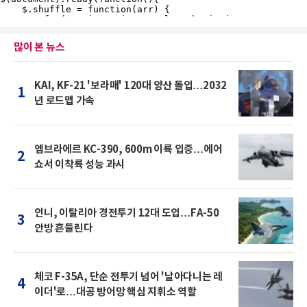
많이 본 뉴스
KAI, KF-21 '보라매' 120대 양산 돌입…2032
1
년 로드맵 가속
엠브라에르 KC-390, 600m 이륙 입증…에어
2
쇼서 이착륙 성능 과시
인니, 이탈리아 경전투기 12대 도입…FA-50
3
안방 흔들린다
체코 F-35A, 단순 전투기 넘어 '날아다니는 레
4
이더'로…대공 방어망 핵심 지휘소 역할