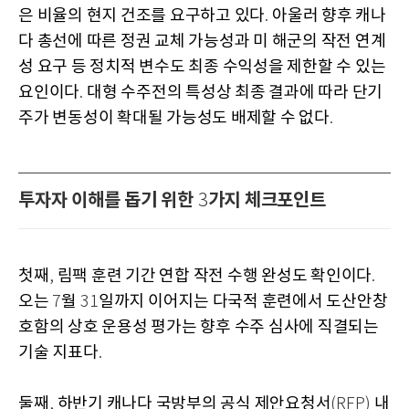
은 비율의 현지 건조를 요구하고 있다
아울러 향후 캐나
.
다 총선에 따른 정권 교체 가능성과 미 해군의 작전 연계
성 요구 등 정치적 변수도 최종 수익성을 제한할 수 있는
요인이다
대형 수주전의 특성상 최종 결과에 따라 단기
.
주가 변동성이 확대될 가능성도 배제할 수 없다
.
투자자 이해를 돕기 위한
가지 체크포인트
3
첫째
림팩 훈련 기간 연합 작전 수행 완성도 확인이다
,
.
오는
월
일까지 이어지는 다국적 훈련에서 도산안창
7
31
호함의 상호 운용성 평가는 향후 수주 심사에 직결되는
기술 지표다
.
둘째
하반기 캐나다 국방부의 공식 제안요청서
내
,
(RFP)