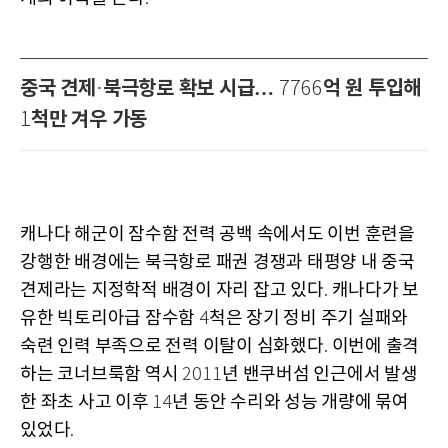
중국 견제
북극항로 확보 시급…
억 원 투입해
·
7766
척만 겨우 가동
1
캐나다 해군이 잠수함 전력 공백 속에서도 이번 훈련을
강행한 배경에는 북극항로 패권 경쟁과 태평양 내 중국
견제라는 지정학적 배경이 자리 잡고 있다
캐나다가 보
.
유한 빅토리아급 잠수함
척은 장기 정비 주기 실패와
4
숙련 인력 부족으로 전력 이탈이 심화했다
이번에 출격
.
하는 코너브룩함 역시
년 밴쿠버섬 인근에서 발생
2011
한 좌초 사고 이후
년 동안 수리와 성능 개량에 묶여
14
있었다
.