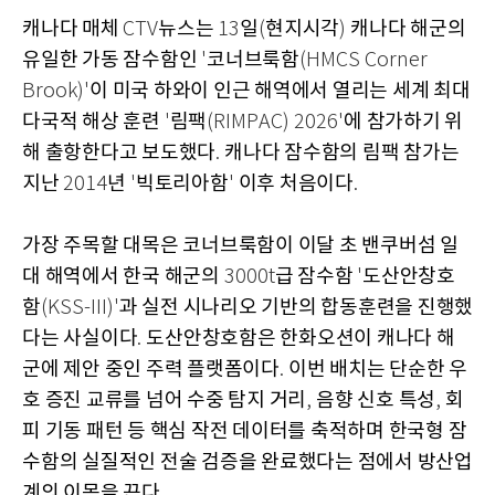
캐나다 매체
뉴스는
일
현지시각
캐나다 해군의
CTV
13
(
)
유일한 가동 잠수함인
코너브룩함
'
(HMCS Corner
이 미국 하와이 인근 해역에서 열리는 세계 최대
Brook)'
다국적 해상 훈련
림팩
에 참가하기 위
'
(RIMPAC) 2026'
해 출항한다고 보도했다
캐나다 잠수함의 림팩 참가는
.
지난
년
빅토리아함
이후 처음이다
2014
'
'
.
가장 주목할 대목은 코너브룩함이 이달 초 밴쿠버섬 일
대 해역에서 한국 해군의
급 잠수함
도산안창호
3000t
'
함
과 실전 시나리오 기반의 합동훈련을 진행했
(KSS-III)'
다는 사실이다
도산안창호함은 한화오션이 캐나다 해
.
군에 제안 중인 주력 플랫폼이다
이번 배치는 단순한 우
.
호 증진 교류를 넘어 수중 탐지 거리
음향 신호 특성
회
,
,
피 기동 패턴 등 핵심 작전 데이터를 축적하며 한국형 잠
수함의 실질적인 전술 검증을 완료했다는 점에서 방산업
계의 이목을 끈다
.