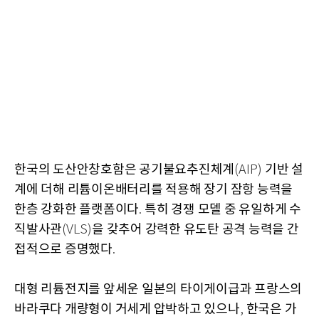
한국의 도산안창호함은 공기불요추진체계
기반 설
(AIP)
계에 더해 리튬이온배터리를 적용해 장기 잠항 능력을
한층 강화한 플랫폼이다
특히 경쟁 모델 중 유일하게 수
.
직발사관
을 갖추어 강력한 유도탄 공격 능력을 간
(VLS)
접적으로 증명했다
.
대형 리튬전지를 앞세운 일본의 타이게이급과 프랑스의
바라쿠다 개량형이 거세게 압박하고 있으나
한국은 가
,