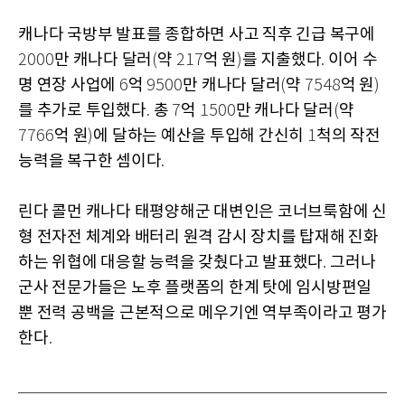
캐나다 국방부 발표를 종합하면 사고 직후 긴급 복구에
만 캐나다 달러
약
억 원
를 지출했다
이어 수
2000
(
217
)
.
명 연장 사업에
억
만 캐나다 달러
약
억 원
6
9500
(
7548
)
를 추가로 투입했다
총
억
만 캐나다 달러
약
.
7
1500
(
억 원
에 달하는 예산을 투입해 간신히
척의 작전
7766
)
1
능력을 복구한 셈이다
.
린다 콜먼 캐나다 태평양해군 대변인은 코너브룩함에 신
형 전자전 체계와 배터리 원격 감시 장치를 탑재해 진화
하는 위협에 대응할 능력을 갖췄다고 발표했다
그러나
.
군사 전문가들은 노후 플랫폼의 한계 탓에 임시방편일
뿐 전력 공백을 근본적으로 메우기엔 역부족이라고 평가
한다
.