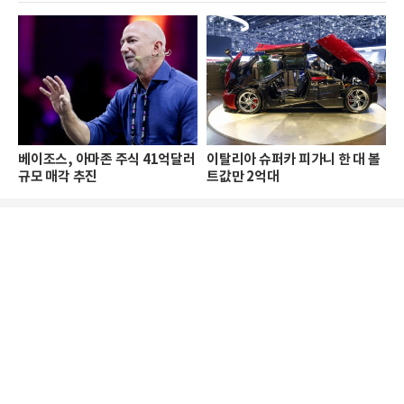
베이조스, 아마존 주식 41억달러
이탈리아 슈퍼카 피가니 한 대 볼
규모 매각 추진
트값만 2억대