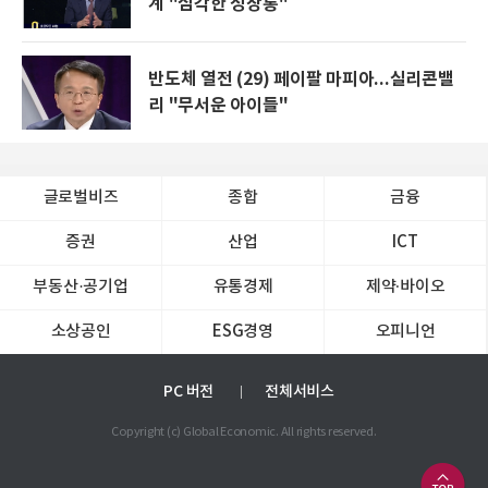
계 "심각한 성장통"
반도체 열전 (29) 페이팔 마피아...실리콘밸
리 "무서운 아이들"
글로벌비즈
종합
금융
증권
산업
ICT
부동산·공기업
유통경제
제약∙바이오
소상공인
ESG경영
오피니언
PC 버전
전체서비스
Copyright (c) Global Economic. All rights reserved.