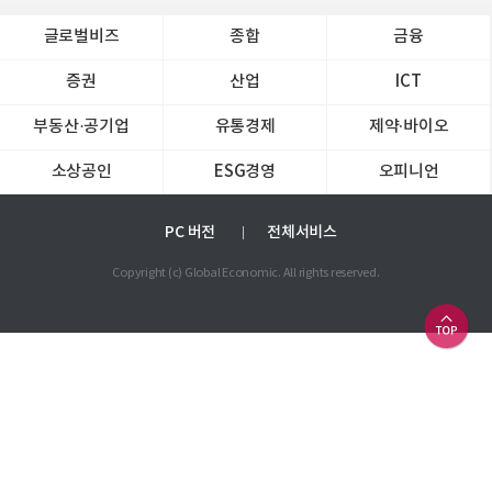
글로벌비즈
종합
금융
증권
산업
ICT
부동산·공기업
유통경제
제약∙바이오
소상공인
ESG경영
오피니언
PC 버전
전체서비스
Copyright (c) Global Economic. All rights reserved.