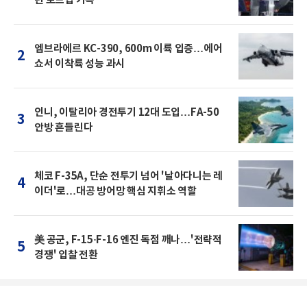
엠브라에르 KC-390, 600m 이륙 입증…에어
2
쇼서 이착륙 성능 과시
인니, 이탈리아 경전투기 12대 도입…FA-50
3
안방 흔들린다
체코 F-35A, 단순 전투기 넘어 '날아다니는 레
4
이더'로…대공 방어망 핵심 지휘소 역할
美 공군, F-15·F-16 엔진 독점 깨나…'전략적
5
경쟁' 입찰 전환