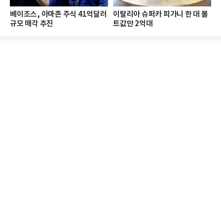
베이조스, 아마존 주식 41억달러
이탈리아 슈퍼카 피가니 한 대 볼
규모 매각 추진
트값만 2억대