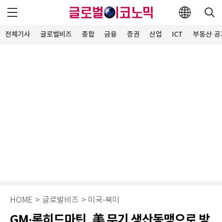
전체기사
글로벌비즈
종합
금융
증권
산업
ICT
부동산·공
HOME
>
글로벌비즈
>
미국·북미
GM·록히드마틴, 美 무기 생산동맹으로 방