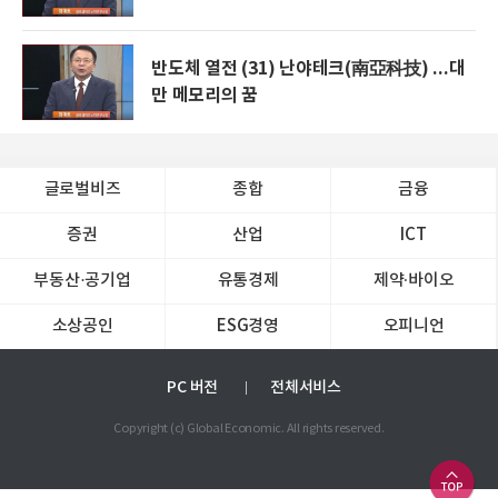
반도체 열전 (31) 난야테크(南亞科技) ...대
만 메모리의 꿈
글로벌비즈
종합
금융
증권
산업
ICT
부동산·공기업
유통경제
제약∙바이오
소상공인
ESG경영
오피니언
PC 버전
전체서비스
Copyright (c) Global Economic. All rights reserved.