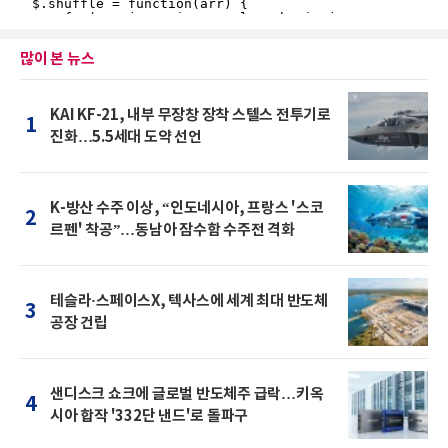
많이 본 뉴스
KAI KF-21, 내부 무장창 장착 스텔스 전투기로
1
진화…5.5세대 도약 선언
K-방산 수주 이상, “인도네시아, 프랑스 '스코
2
르펜' 착공”…동남아 잠수함 수주전 격화
테슬라·스페이스X, 텍사스에 세계 최대 반도체
3
공장 건립
샌디스크 쇼크에 글로벌 반도체주 급락…키옥
4
시아 합작 '332단 낸드'로 돌파구