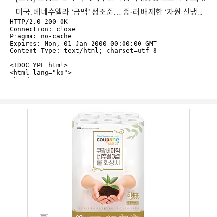
미국, 베네수엘라 ‘금맥’ 정조준… 중·러 배제한 ‘자원 신냉전’ 선포