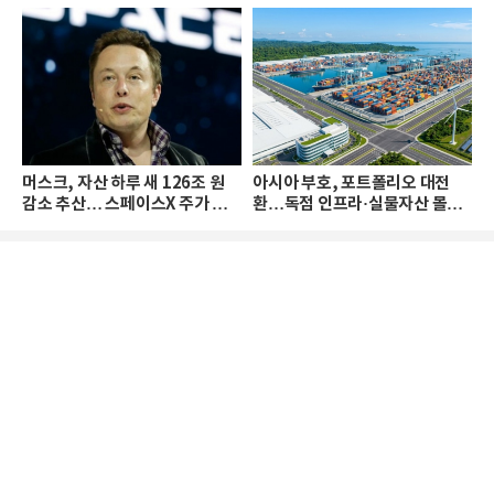
머스크, 자산 하루 새 126조 원
아시아 부호, 포트폴리오 대전
감소 추산… 스페이스X 주가 하
환…독점 인프라·실물자산 몰린
락 때문
다