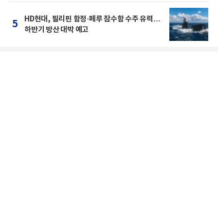
HD현대, 필리핀 함정·페루 잠수함 수주 유력…
5
하반기 방산 대박 예고