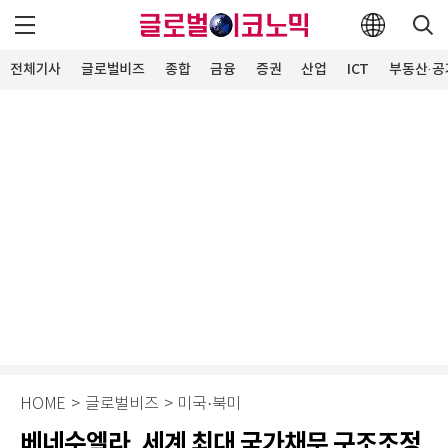
전체기사
글로벌비즈
종합
금융
증권
산업
ICT
부동산·공
HOME
>
글로벌비즈
>
미국·북미
베네수엘라, 세계 최대 국가채무 구조조정