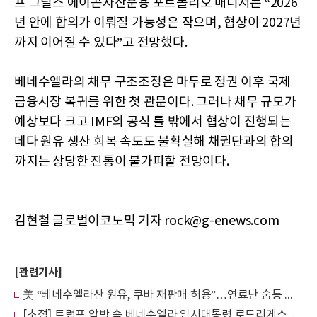
프 그릴스 에이곤자산운용 포트폴리오 매니저는 “2026
년 안에 합의가 이뤄질 가능성은 작으며, 협상이 2027년
까지 이어질 수 있다”고 전망했다.
베네수엘라의 채무 구조조정은 마두로 정권 이후 국제
금융시장 복귀를 위한 첫 관문이다. 그러나 채무 규모가
예상보다 크고 IMF의 공식 틀 밖에서 협상이 진행되는
데다 원유 생산 회복 속도도 불확실해 채권단과의 합의
까지는 상당한 진통이 불가피할 전망이다.
김현철 글로벌이코노믹 기자 rock@g-enews.com
[관련기사]
美 “베네수엘라산 원유, 쿠바 재판매 허용”…연료난 숨통 트이나
[초점] 트럼프 압박 속 베네수엘라 임시대통령 로드리게스, ‘줄타기 외교’ 시험대