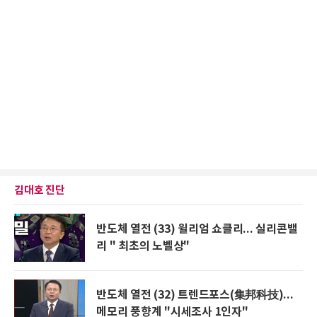
김대호 진단
반도체 열전 (33) 윌리엄 쇼클리... 실리콘밸
리 " 최초의 노벨상"
반도체 열전 (32) 트렌드포스(集邦科技)...
메모리 풍향계 "시세조사 1인자"