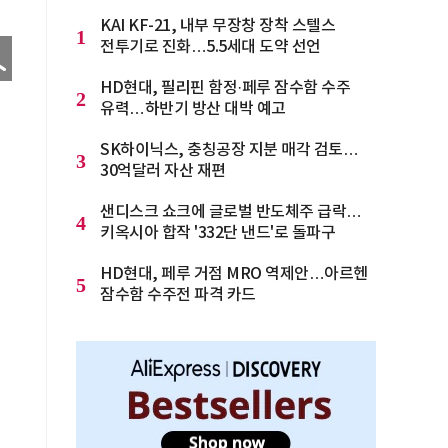
KAI KF-21, 내부 무장창 장착 스텔스
1
전투기로 진화…5.5세대 도약 선언
HD현대, 필리핀 함정·페루 잠수함 수주
2
유력…하반기 방산 대박 예고
SK하이닉스, 충칭공장 지분 매각 검토…
3
30억달러 자산 재편
샌디스크 쇼크에 글로벌 반도체주 급락…
4
키옥시아 합작 '332단 낸드'로 돌파구
HD현대, 페루 거점 MRO 역제안…아르헨
5
잠수함 수주전 파격 카드