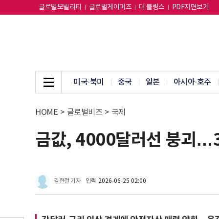
글로벌모빌리티
글로벌게이머즈
더 블링스
PDF지면보기
미국·북미
중국
일본
아시아·호주
HOME
>
글로벌비즈
>
국제
금값, 4000달러선 붕괴…
김현철 기자
입력
2026-06-25 02:00