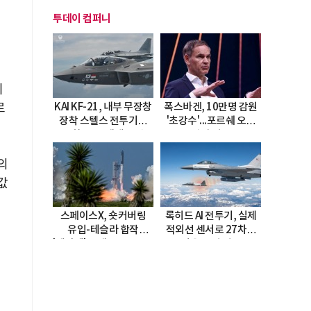
투데이 컴퍼니
른
이
로
KAI KF-21, 내부 무장창
폭스바겐, 10만명 감원
장착 스텔스 전투기로
'초강수'...포르쉐 오너
진화…5.5세대 도약
직접 경고
선언
의
값
스페이스X, 숏커버링
록히드 AI 전투기, 실제
유입-테슬라 합작
적외선 센서로 27차례
'테라팹' 호재로 15.83%
자율 요격 성공
급등