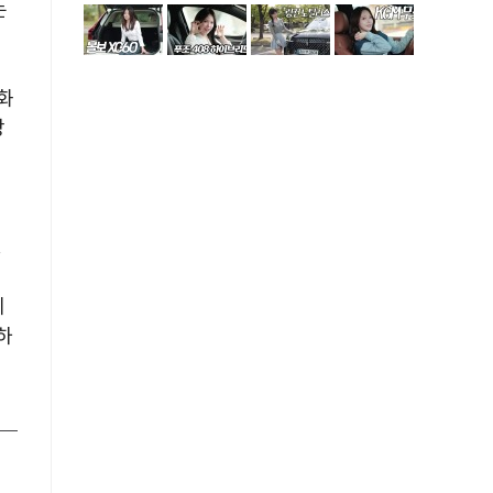
는
통화
장
에
하