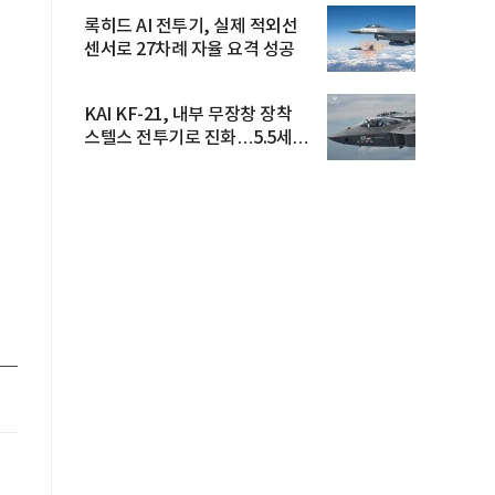
록히드 AI 전투기, 실제 적외선
센서로 27차례 자율 요격 성공
KAI KF-21, 내부 무장창 장착
스텔스 전투기로 진화…5.5세대
도...