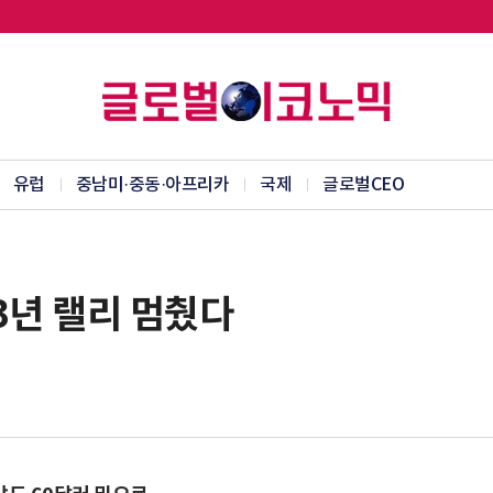
유럽
중남미·중동·아프리카
국제
글로벌CEO
3년 랠리 멈췄다