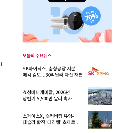
가
오늘의 주요뉴스
만
SK하이닉스, 충칭공장 지분
매각 검토…30억달러 자산 재편
효성비나케미칼, 2026년
상반기 5,500만 달러 흑자
전환… 4대 체...
스페이스X, 숏커버링 유입-
테슬라 합작 '테라팹' 호재로
15.83% ...