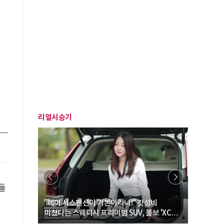
리얼시승기
들
… “여성·
"에어 서스펜션이 기본이라니!" 갓성비
"디자인 대
미쳤다는 스웨디시 프리미엄 SUV, 볼보 'XC60
크로스오버
B5 울트라'