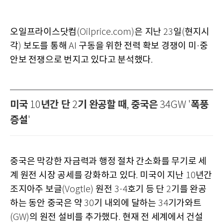
오일프라이스닷컴
은 지난
일
현지시
(Oilprice.com)
23
(
각
보도를 통해
구동을 위한 전력 확보 경쟁이 미
중
)
AI
·
안보 전쟁으로 번지고 있다고 분석했다
.
미국
년간 단
기 완공할 때
중국은
폭풍
10
2
,
34GW '
증설
'
중국은 막강한 자금력과 행정 절차 간소화를 무기로 세
계 원전 시장 공세를 강화하고 있다
미국이 지난
년간
.
10
조지아주 보글
원전
호기 등 단
기를 완공
(Vogtle)
3·4
2
하는 동안 중국은 약
기 내외에 달하는
기가와트
30
34
의 원전 설비를 추가했다
현재 전 세계에서 건설
(GW)
.