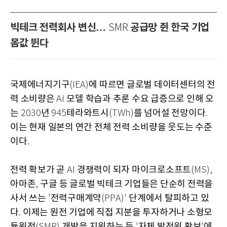
빅테크 전력회사 변신…
공급망 쥔 한국 기업
SMR
몸값 뛴다
국제에너지기구
에 따르면 글로벌 데이터센터의 전
(IEA)
력 소비량은
모델 학습과 추론 수요 급증으로 인해 오
AI
는
년
테라와트시
를 넘어설 전망이다
2030
945
(TWh)
.
이는 현재 일본의 연간 전체 전력 소비량을 웃도는 수준
이다
.
전력 확보가 곧
경쟁력이 되자 마이크로소프트
AI
(MS),
아마존
구글 등 글로벌 빅테크 기업들은 단순히 전력을
,
사서 쓰는
전력구매계약
단계에서 탈피하고 있
'
(PPA)'
다
이제는 원전 기업에 직접 지분을 투자하거나 소형모
.
듈원전
개발을 지원하는 등
자체 발전원 확보
에
(SMR)
'
'