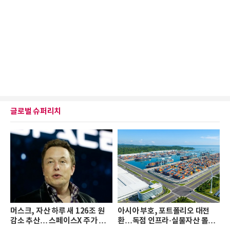
글로벌 슈퍼리치
머스크, 자산 하루 새 126조 원
아시아 부호, 포트폴리오 대전
감소 추산… 스페이스X 주가 하
환…독점 인프라·실물자산 몰린