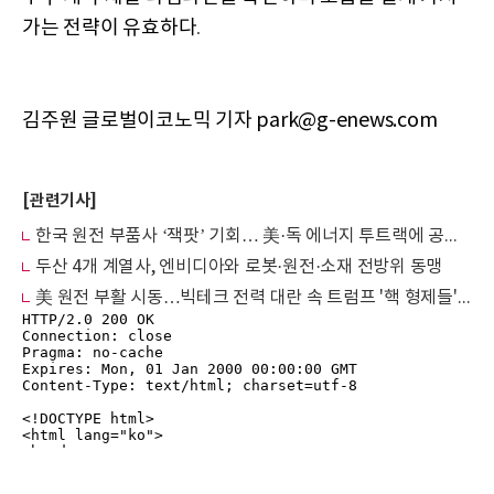
가는 전략이 유효하다
.
김주원 글로벌이코노믹 기자 park@g-enews.com
[관련기사]
한국 원전 부품사 ‘잭팟’ 기회… 美·독 에너지 투트랙에 공급망 요동
두산 4개 계열사, 엔비디아와 로봇·원전·소재 전방위 동맹
美 원전 부활 시동…빅테크 전력 대란 속 트럼프 '핵 형제들' 돌풍