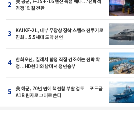
美 공군, F-15·F-16 엔진 독점 깨나…'전략적
2
경쟁' 입찰 전환
KAI KF-21, 내부 무장창 장착 스텔스 전투기로
3
진화…5.5세대 도약 선언
한화오션, 칠레서 함정 직접 건조하는 전략 확
4
정…HD현대와 남미서 정면승부
美 해군, 70년 만에 핵전함 부활 검토… 포드급
5
A1B 원자로 그대로 쓴다