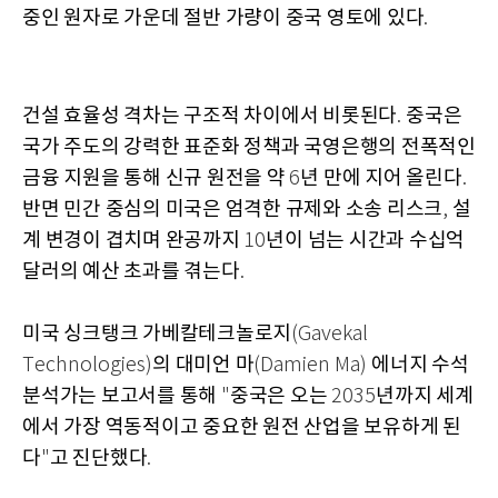
중인 원자로 가운데 절반 가량이 중국 영토에 있다
.
건설 효율성 격차는 구조적 차이에서 비롯된다
중국은
.
국가 주도의 강력한 표준화 정책과 국영은행의 전폭적인
금융 지원을 통해 신규 원전을 약
년 만에 지어 올린다
6
.
반면 민간 중심의 미국은 엄격한 규제와 소송 리스크
설
,
계 변경이 겹치며 완공까지
년이 넘는 시간과 수십억
10
달러의 예산 초과를 겪는다
.
미국 싱크탱크 가베칼테크놀로지
(Gavekal
의 대미언 마
에너지 수석
Technologies)
(Damien Ma)
분석가는 보고서를 통해
중국은 오는
년까지 세계
"
2035
에서 가장 역동적이고 중요한 원전 산업을 보유하게 된
다
고 진단했다
"
.