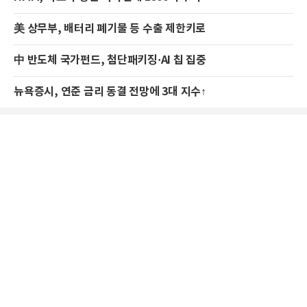
美 상무부, 배터리 폐기물 등 수출 제한키로
中 반도체 국가펀드, 첨단패키징·AI 칩 집중
뉴욕증시, 연준 금리 동결 전망에 3대 지수↑