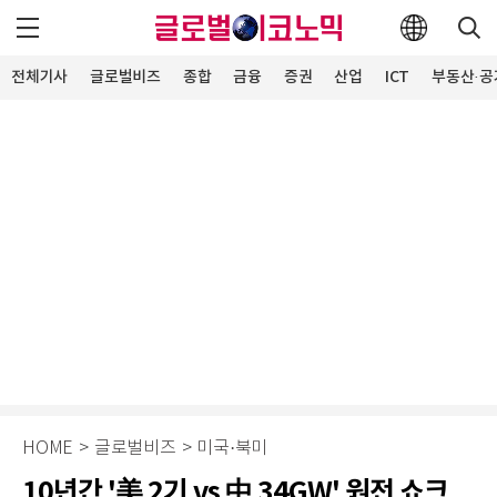
전체기사
글로벌비즈
종합
금융
증권
산업
ICT
부동산·공
HOME
>
글로벌비즈
>
미국·북미
10년간 '美 2기 vs 中 34GW' 원전 쇼크…