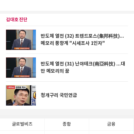
김대호 진단
반도체 열전 (32) 트렌드포스(集邦科技)...
메모리 풍향계 "시세조사 1인자"
반도체 열전 (31) 난야테크(南亞科技) ...대
만 메모리의 꿈
청개구리 국민연금
글로벌비즈
종합
금융