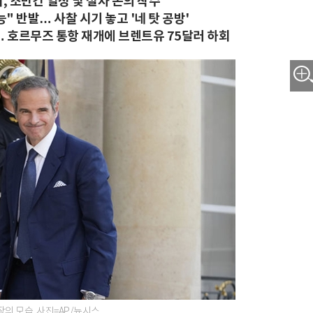
, 조만간 일정 및 절차 논의 착수"
" 반발… 사찰 시기 놓고 '네 탓 공방'
 호르무즈 통항 재개에 브렌트유 75달러 하회
장의 모습. 사진=AP/뉴시스