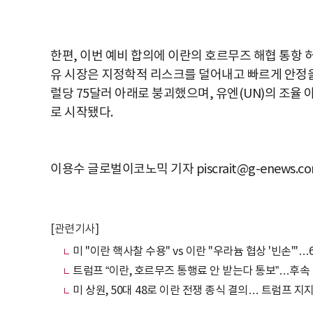
한편, 이번 예비 합의에 이란의 호르무즈 해협 통항 
유 시장은 지정학적 리스크를 덜어내고 빠르게 안정을 
럴당 75달러 아래로 붕괴했으며, 유엔(UN)의 조율
로 시작됐다.
이용수 글로벌이코노믹 기자 piscrait@g-enews.c
[관련기사]
미 "이란 핵사찰 수용" vs 이란 "우라늄 협상 '빈손'"
트럼프 “이란, 호르무즈 통행료 안 받는다 통보”…후속
미 상원, 50대 48로 이란 전쟁 종식 결의… 트럼프 지