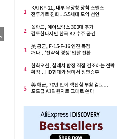
KAI KF-21, 내부 무장창 장착 스텔스
1
전투기로 진화…5.5세대 도약 선언
폴란드, 에이브럼스 300대 추가
2
검토한다지만 한국 K2 수주 굳건
美 공군, F-15·F-16 엔진 독점
3
깨나…'전략적 경쟁' 입찰 전환
한화오션, 칠레서 함정 직접 건조하는 전략
4
확정…HD현대와 남미서 정면승부
美 해군, 70년 만에 핵전함 부활 검토…
5
포드급 A1B 원자로 그대로 쓴다