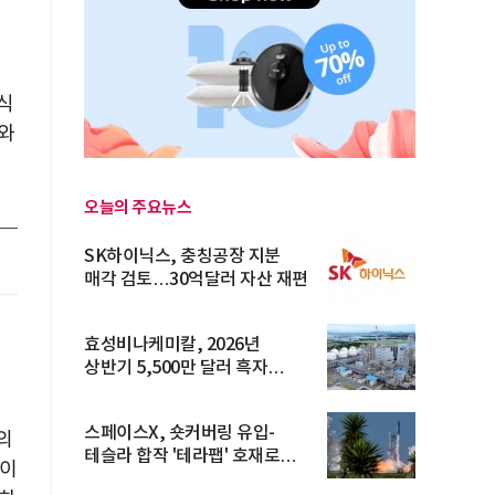
식
와
오늘의 주요뉴스
SK하이닉스, 충칭공장 지분
매각 검토…30억달러 자산 재편
효성비나케미칼, 2026년
핵
상반기 5,500만 달러 흑자
전환… 4대 체...
스페이스X, 숏커버링 유입-
의
테슬라 합작 '테라팹' 호재로
찰이
15.83% ...