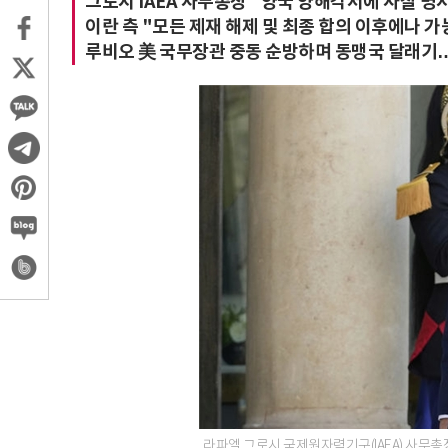
그로시 IAEA 사무총장 "양국 양해각서에 사찰 명시
이란 측 "모든 제재 해제 및 최종 합의 이후에나 가능
루비오 美 국무장관 중동 순방하며 동맹국 달래기…
라파엘 그로시 국제원자력기구(IAEA) 사무총