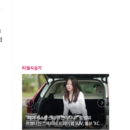
루
협
리얼시승기
… “여성·
"에어 서스펜션이 기본이라니!" 갓성비
"디자인 대
미쳤다는 스웨디시 프리미엄 SUV, 볼보 'XC60
크로스오버
B5 울트라'