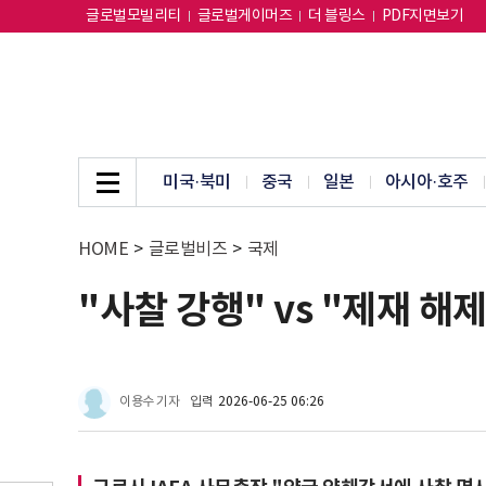
글로벌모빌리티
글로벌게이머즈
더 블링스
PDF지면보기
미국·북미
중국
일본
아시아·호주
HOME
>
글로벌비즈
>
국제
"사찰 강행" vs "제재 해
이용수 기자
입력
2026-06-25 06:26