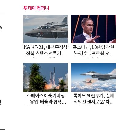
투데이 컴퍼니
A
괴
KAI KF-21, 내부 무장창
폭스바겐, 10만명 감원
장착 스텔스 전투기로
'초강수'...포르쉐 오너
진화…5.5세대 도약
직접 경고
선언
적
스페이스X, 숏커버링
록히드 AI 전투기, 실제
유입-테슬라 합작
적외선 센서로 27차례
있
'테라팹' 호재로 15.83%
자율 요격 성공
급등